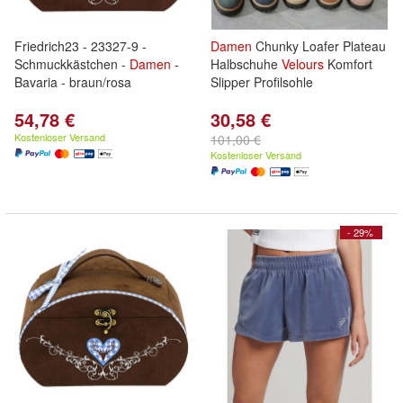
Friedrich23 - 23327-9 -
Damen
Chunky Loafer Plateau
Schmuckkästchen -
Damen
-
Halbschuhe
Velours
Komfort
Bavaria - braun/rosa
Slipper Profilsohle
54,78 €
30,58 €
Kostenloser Versand
101,00 €
Kostenloser Versand
- 29%