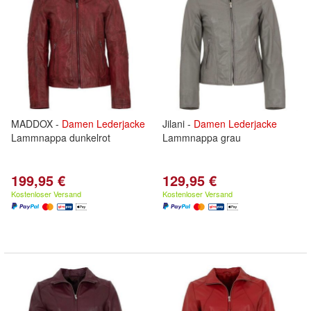
MADDOX -
Damen
Lederjacke
Jilani -
Damen
Lederjacke
Lammnappa dunkelrot
Lammnappa grau
199,95 €
129,95 €
Kostenloser Versand
Kostenloser Versand