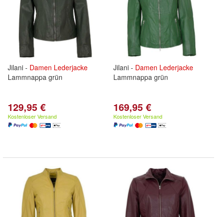
Jilani -
Damen
Lederjacke
Jilani -
Damen
Lederjacke
Lammnappa grün
Lammnappa grün
129,95 €
169,95 €
Kostenloser Versand
Kostenloser Versand