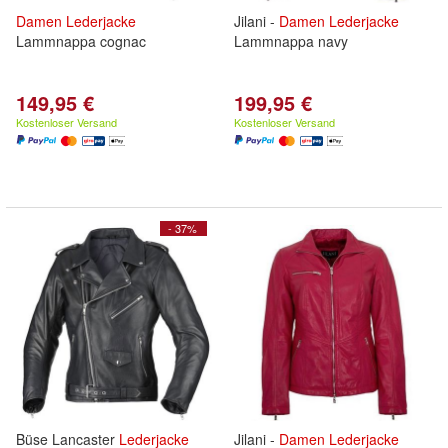
Damen
Lederjacke
Jilani -
Damen
Lederjacke
Lammnappa cognac
Lammnappa navy
149,95 €
199,95 €
Kostenloser Versand
Kostenloser Versand
- 37%
Büse Lancaster
Lederjacke
Jilani -
Damen
Lederjacke