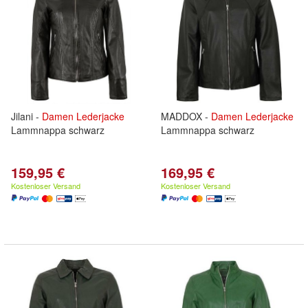
Jilani -
Damen
Lederjacke
MADDOX -
Damen
Lederjacke
Lammnappa schwarz
Lammnappa schwarz
159,95 €
169,95 €
Kostenloser Versand
Kostenloser Versand