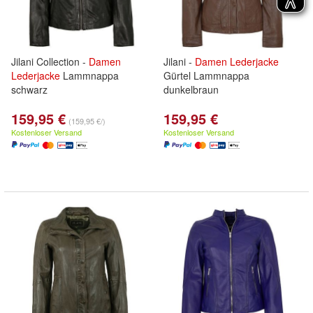
Jilani Collection -
Damen
Jilani -
Damen
Lederjacke
Lederjacke
Lammnappa
Gürtel Lammnappa
schwarz
dunkelbraun
159,95 €
159,95 €
(159,95 €/)
Kostenloser Versand
Kostenloser Versand