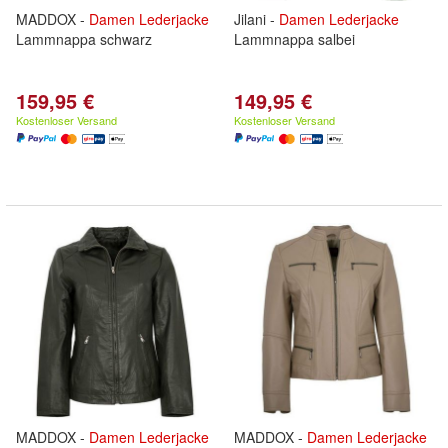
MADDOX -
Damen
Lederjacke
Jilani -
Damen
Lederjacke
Lammnappa schwarz
Lammnappa salbei
159,95 €
149,95 €
Kostenloser Versand
Kostenloser Versand
MADDOX -
Damen
Lederjacke
MADDOX -
Damen
Lederjacke