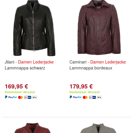
Jilani -
Damen
Lederjacke
Caminari -
Damen
Lederjacke
Lammnappa schwarz
Lammnappa bordeaux
169,95 €
179,95 €
Kostenloser Versand
Kostenloser Versand