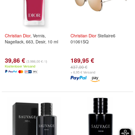
Christian
Dior
, Vernis,
Christian
Dior
Stellaire6
Nagellack, 663, Desir, 10 ml
01061SQ
39,86 €
189,95 €
(3.986,00 € / l)
Kostenloser Versand
437,00 €
+ 6,95 € Versand