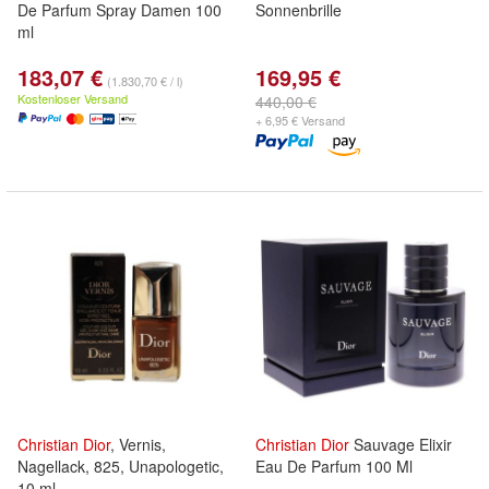
De Parfum Spray Damen 100
Sonnenbrille
ml
183,07 €
169,95 €
(1.830,70 € / l)
Kostenloser Versand
440,00 €
+ 6,95 € Versand
Christian
Dior
, Vernis,
Christian
Dior
Sauvage Elixir
Nagellack, 825, Unapologetic,
Eau De Parfum 100 Ml
10 ml