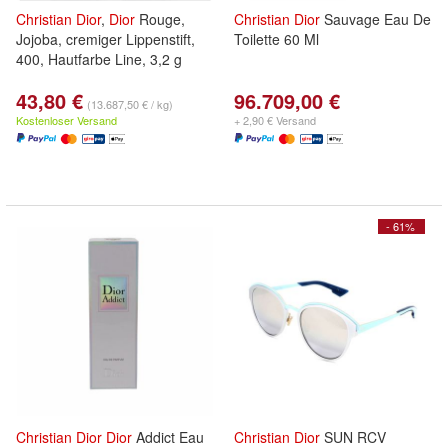
Christian
Dior
,
Dior
Rouge,
Christian
Dior
Sauvage Eau De
Jojoba, cremiger Lippenstift,
Toilette 60 Ml
400, Hautfarbe Line, 3,2 g
43,80 €
96.709,00 €
(13.687,50 € / kg)
Kostenloser Versand
+ 2,90 € Versand
- 61%
Christian
Dior
Dior
Addict Eau
Christian
Dior
SUN RCV