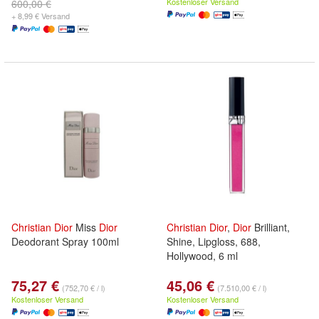
Kostenloser Versand
600,00 €
+ 8,99 € Versand
Christian
Dior
Miss
Dior
Christian
Dior
,
Dior
Brilliant,
Deodorant Spray 100ml
Shine, Lipgloss, 688,
Hollywood, 6 ml
75,27 €
45,06 €
(752,70 € / l)
(7.510,00 € / l)
Kostenloser Versand
Kostenloser Versand