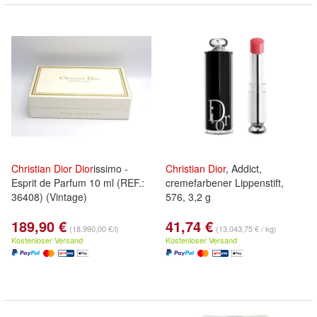
Christian
Dior
Dior
issimo -
Christian
Dior
, Addict,
Esprit de Parfum 10 ml (REF.:
cremefarbener Lippenstift,
36408) (Vintage)
576, 3,2 g
189,90 €
41,74 €
(18.990,00 €/l)
(13.043,75 € / kg)
Kostenloser Versand
Kostenloser Versand