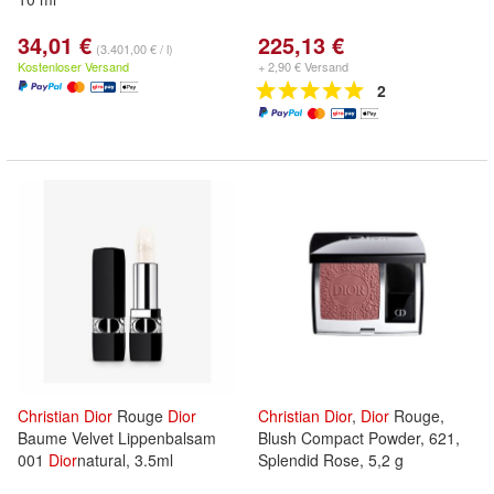
34,01 €
225,13 €
(3.401,00 € / l)
Kostenloser Versand
+ 2,90 € Versand
2
Christian
Dior
Rouge
Dior
Christian
Dior
,
Dior
Rouge,
Baume Velvet Lippenbalsam
Blush Compact Powder, 621,
001
Dior
natural, 3.5ml
Splendid Rose, 5,2 g