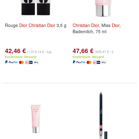
Rouge
Dior
Christian
Dior
3,5 g
Christian
Dior
, Miss
Dior
,
Bademilch, 75 ml
42,46 €
47,66 €
(1.213,14 € / kg)
(635,47 € / l)
Kostenloser Versand
Kostenloser Versand