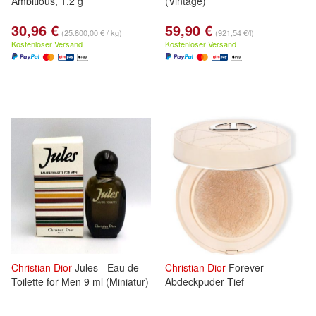
Ambitious, 1,2 g
(Vintage)
30,96 €
59,90 €
(25.800,00 € / kg)
(921,54 €/l)
Kostenloser Versand
Kostenloser Versand
Christian
Dior
Jules - Eau de
Christian
Dior
Forever
Toilette for Men 9 ml (Miniatur)
Abdeckpuder Tief