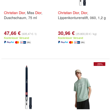
Christian
Dior
, Miss
Dior
,
Christian
Dior
,
Dior
,
Duschschaum, 75 ml
Lippenkonturenstift, 060, 1,2 g
47,66 €
30,96 €
(635,47 € / l)
(25.800,00 € / kg)
Kostenloser Versand
Kostenloser Versand
- 23%