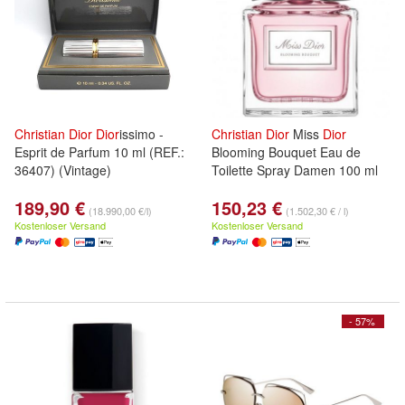
Christian
Dior
Dior
issimo -
Christian
Dior
Miss
Dior
Esprit de Parfum 10 ml (REF.:
Blooming Bouquet Eau de
36407) (Vintage)
Toilette Spray Damen 100 ml
189,90 €
150,23 €
(18.990,00 €/l)
(1.502,30 € / l)
Kostenloser Versand
Kostenloser Versand
- 57%