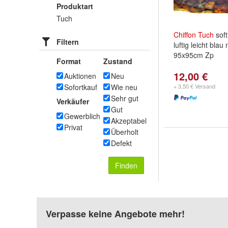
Produktart
Tuch
Chiffon
Tuch
soft
Filtern
luftig leicht bla
95x95cm Zp
Format
Zustand
12,00 €
Auktionen
Neu
Sofortkauf
Wie neu
+ 3,50 € Versand
Sehr gut
Verkäufer
Gut
Gewerblich
Akzeptabel
Privat
Überholt
Defekt
Finden
Verpasse keine Angebote mehr!