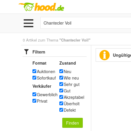
0 Artikel zum Thema
"Chantecler Voil"
Filtern
Ungültige
Format
Zustand
Auktionen
Neu
Sofortkauf
Wie neu
Sehr gut
Verkäufer
Gut
Gewerblich
Akzeptabel
Privat
Überholt
Defekt
Finden