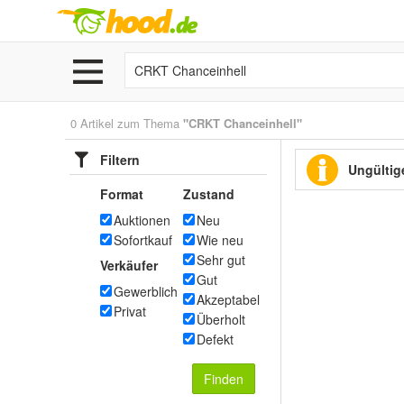
0 Artikel zum Thema
"CRKT Chanceinhell"
Filtern
Ungültige
Format
Zustand
Auktionen
Neu
Sofortkauf
Wie neu
Sehr gut
Verkäufer
Gut
Gewerblich
Akzeptabel
Privat
Überholt
Defekt
Finden