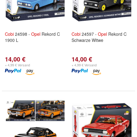
Cobi
24598 -
Opel
Rekord C
Cobi
24597 -
Opel
Rekord C
1900 L
Schwarze Witwe
14,00 €
14,00 €
+ 4,99 € Versand
+ 4,99 € Versand