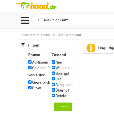
0 Artikel zum Thema
"CIFAM Gelenksatz"
Filtern
Ungültige
Format
Zustand
Auktionen
Neu
Sofortkauf
Wie neu
Sehr gut
Verkäufer
Gut
Gewerblich
Akzeptabel
Privat
Überholt
Defekt
Finden