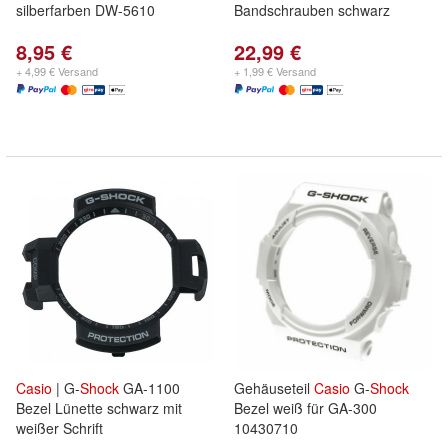
silberfarben DW-5610
Bandschrauben schwarz
8,95 €
22,99 €
+ 4,99 € Versand
+ 1,99 € Versand
Casio
| G-
Shock
GA-1100
Gehäuseteil
Casio
G-
Shock
Bezel Lünette schwarz mit
Bezel weiß für GA-300
weißer Schrift
10430710