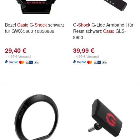
Bezel
Casio
G-
Shock
schwarz
G-
Shock
G-Lide Armband | für
für GWX-5600 10356889
Resin schwarz
Casio
GLS-
8900
29,40 €
39,99 €
+ 4,99 € Versand
+ 4,99 € Versand