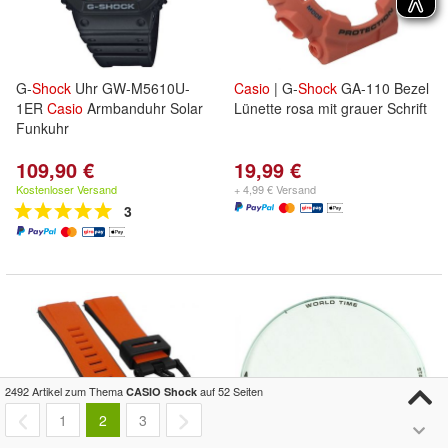
G-
Shock
Uhr GW-M5610U-
Casio
| G-
Shock
GA-110 Bezel
1ER
Casio
Armbanduhr Solar
Lünette rosa mit grauer Schrift
Funkuhr
109,90 €
19,99 €
Kostenloser Versand
+ 4,99 € Versand
3
2492 Artikel zum Thema
auf 52 Seiten
CASIO Shock
1
2
3