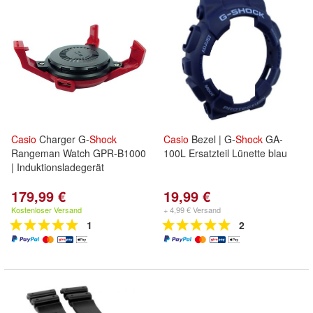
Casio
Charger G-
Shock
Casio
Bezel | G-
Shock
GA-
Rangeman Watch GPR-B1000
100L Ersatzteil Lünette blau
| Induktionsladegerät
179,99 €
19,99 €
Kostenloser Versand
+ 4,99 € Versand
1
2