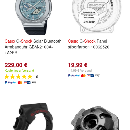
Casio
G-
Shock
Solar Bluetooth
Casio
G-
Shock
Panel
Armbanduhr GBM-2100A-
silberfarben 10062520
1A2ER
229,00 €
19,99 €
Kostenloser Versand
+ 4,99 € Versand
6