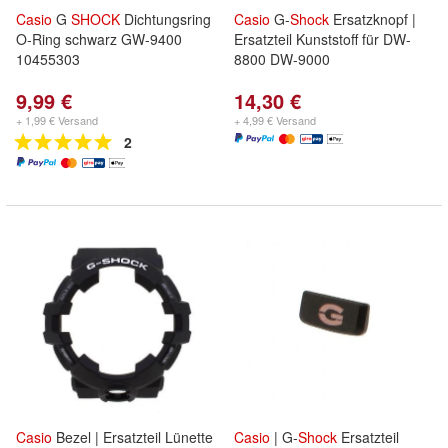
Casio
G
SHOCK
Dichtungsring
Casio
G-
Shock
Ersatzknopf |
O-Ring schwarz GW-9400
Ersatzteil Kunststoff für DW-
10455303
8800 DW-9000
9,99 €
14,30 €
+ 1,99 € Versand
+ 4,99 € Versand
2
Casio
Bezel | Ersatzteil Lünette
Casio
| G-
Shock
Ersatzteil