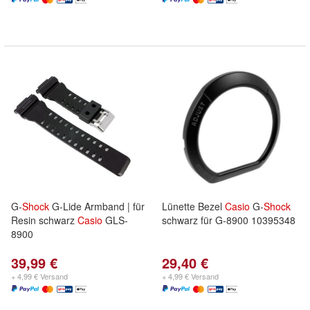
G-
Shock
G-Lide Armband | für
Lünette Bezel
Casio
G-
Shock
Resin schwarz
Casio
GLS-
schwarz für G-8900 10395348
8900
39,99 €
29,40 €
+ 4,99 € Versand
+ 4,99 € Versand