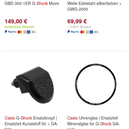
GBD-300-1ER G-
Shock
Move
Welle Edelstahl silberfarben >
GWG-2000
149,00 €
69,99 €
Kostenloser Versand
+ 4,99 € Versand
Casio
G-
Shock
Ersatzknopf |
Casio
Uhrenglas | Ersatzteil
Ersatzteil Kunststoff für > GA-
Mineralglas für G-
Shock
GA-