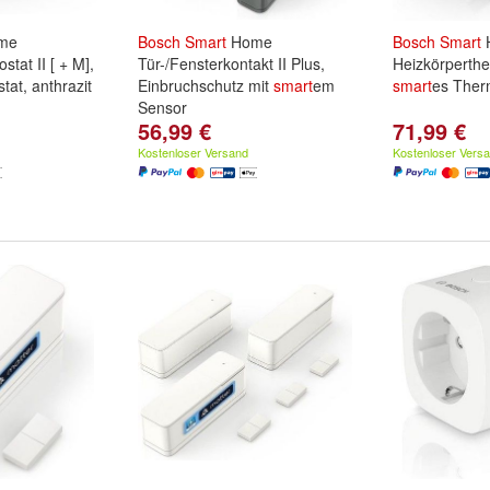
me
Bosch
Smart
Home
Bosch
Smart
tat II [ + M],
Tür-/Fensterkontakt II Plus,
Heizkörperther
tat, anthrazit
Einbruchschutz mit
smart
em
smart
es Therm
Sensor
56,99 €
71,99 €
Kostenloser Versand
Kostenloser Vers