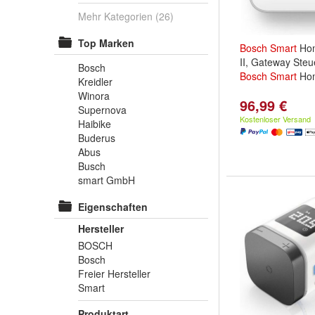
Mehr Kategorien
(26)
Top Marken
Bosch
Smart
Hom
II, Gateway Ste
Bosch
Bosch
Smart
Hom
Kreidler
Winora
96,99 €
Supernova
Kostenloser Versand
Haibike
Buderus
Abus
Busch
smart GmbH
Eigenschaften
Hersteller
BOSCH
Bosch
Freier Hersteller
Smart
Produktart