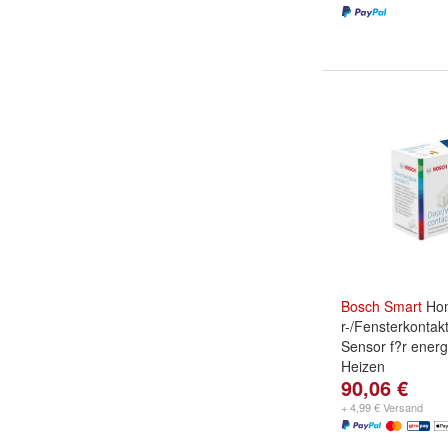
Bosch
Smart
Hom
r-/Fensterkontak
Sensor f?r energi
Heizen
90,06 €
+ 4,99 € Versand