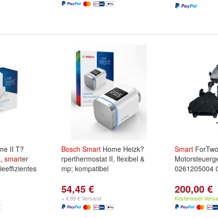
e II T?
Bosch
Smart
Home Heizk?
Smart
ForTwo
t,
smart
er
rperthermostat II, flexibel &
Motorsteuerg
eeffizientes
mp; kompatibel
0261205004 
54,45 €
200,00 €
+ 4,99 € Versand
Kostenloser Vers