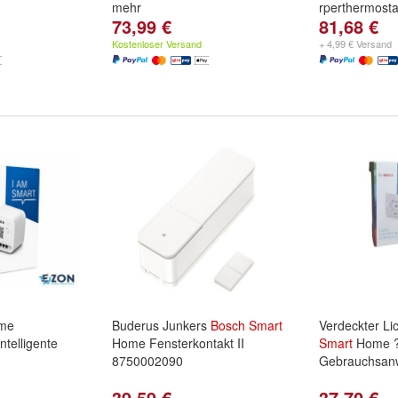
mehr
rperthermosta
73,99 €
81,68 €
Kostenloser Versand
+ 4,99 € Versand
me
Buderus Junkers
Bosch
Smart
Verdeckter Li
ntelligente
Home Fensterkontakt II
Smart
Home 
8750002090
Gebrauchsan
39,59 €
37,70 €