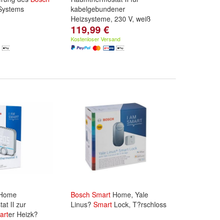
ystems
kabelgebundener
Heizsysteme, 230 V, weiß
119,99 €
Kostenloser Versand
Home
Bosch
Smart
Home, Yale
t II zur
Linus?
Smart
Lock, T?rschloss
art
er Heizk?