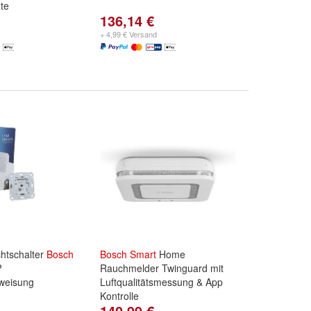
te
136,14 €
+ 4,99 € Versand
chtschalter
Bosch
Bosch
Smart
Home
?
Rauchmelder Twinguard mit
weisung
Luftqualitätsmessung & App
Kontrolle
140,99 €