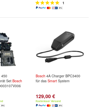
1
 450
Bosch
4A Charger BPC3400
erät Set
Bosch
für das
Smart
System
0003107V006
129,00 €
and
Kostenloser Versand