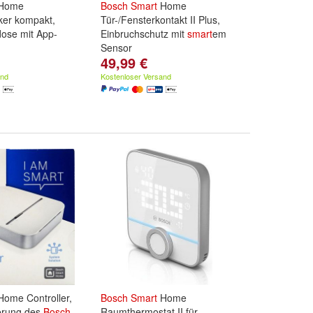
Home
Bosch
Smart
Home
ker kompakt,
Tür-/Fensterkontakt II Plus,
dose mit App-
Einbruchschutz mit
smart
em
Sensor
49,99 €
and
Kostenloser Versand
ome Controller,
Bosch
Smart
Home
erung des
Bosch
Raumthermostat II für