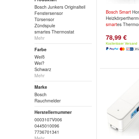
Bosch Junkers Originalteil
Bosch
Smart
Ho
Fenstersensor
Heizkörperthermos
Türsensor
smart
es Thermos
Zündspule
smartes Thermostat
78,99 €
Mehr
Kostenloser Versand
Farbe
Weiß
Wei?
Schwarz
Mehr
Marke
Bosch
Rauchmelder
Herstellernummer
0003107V006
0445010096
7736701341
Mehr