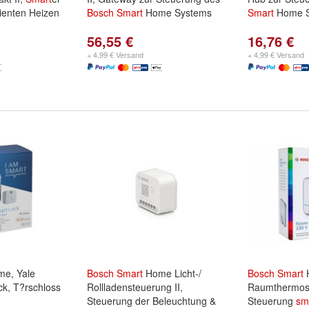
ienten Heizen
Bosch
Smart
Home Systems
Smart
Home S
56,55 €
16,76 €
+ 4,99 € Versand
+ 4,99 € Versand
e, Yale
Bosch
Smart
Home Licht-/
Bosch
Smart
k, T?rschloss
Rollladensteuerung II,
Raumthermosta
Steuerung der Beleuchtung &
Steuerung
sm