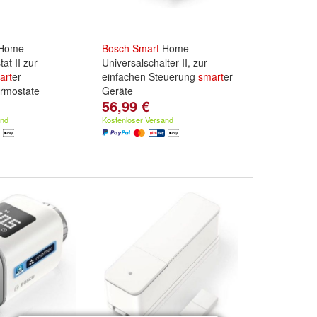
Home
Bosch
Smart
Home
t II zur
Universalschalter II, zur
art
er
einfachen Steuerung
smart
er
ermostate
Geräte
56,99 €
and
Kostenloser Versand