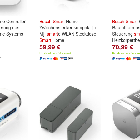
e Controller
Bosch
Smart
Home
Bosch
Smart
uerung des
Zwischenstecker kompakt [ +
Raumthermosta
e Systems
M],
smart
e WLAN Steckdose,
Steuerung
sm
Smart
Home
Heizkörperth
59,99 €
70,99 €
Kostenloser Versand
Kostenloser Vers