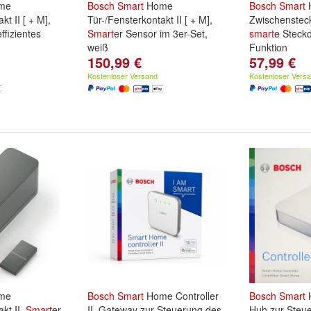
me
Bosch
Smart
Home
Bosch
Smart
kt II [ + M],
Tür-/Fensterkontakt II [ + M],
Zwischenstec
ffizientes
Smart
er Sensor im 3er-Set,
smart
e Steck
weiß
Funktion
150,99 €
57,99 €
Kostenloser Versand
Kostenloser Vers
me
Bosch
Smart
Home Controller
Bosch
Smart
H
kt II,
Smart
er
II, Gateway zur Steuerung des
Hub zur Steu