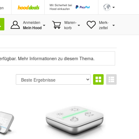
Mit Sicherheit bei
en
Hood einkaufen
Anmelden
Waren-
Merk-
Mein Hood
korb
zettel
verfügbar.
Mehr Informationen zu diesem Thema.