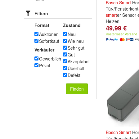
Bosch
Smart
Ho
Tür-/Fensterkonta
Filtern
smart
er Sensor e
Heizen
Format
Zustand
49,99 €
Auktionen
Neu
Kostenloser Versand
Sofortkauf
Wie neu
Sehr gut
Verkäufer
Gut
Gewerblich
Akzeptabel
Privat
Überholt
Defekt
Finden
Bosch
Smart
Ho
Tür-/Fensterkonta