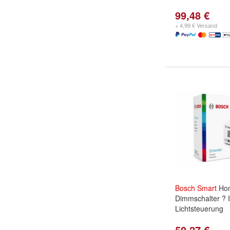
99,48 €
+ 4,99 € Versand
Bosch
Smart
Ho
Dimmschalter ? I
Lichtsteuerung
50,27 €