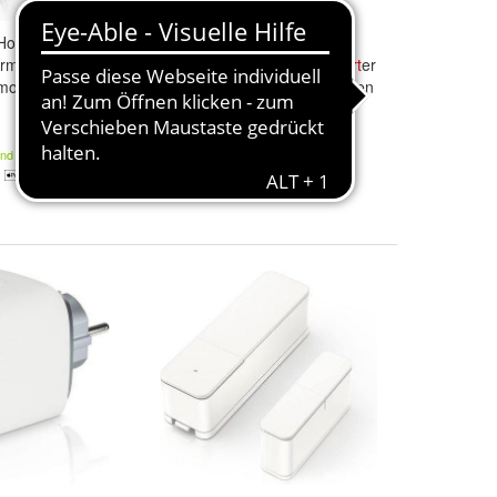
Home
Bosch
Smart
Home
mostat II [ + M],
Tür-/Fensterkontakt II,
Smart
er
ostat, hell Grau
Sensor zum effizienten Heizen
52,99 €
and
Kostenloser Versand