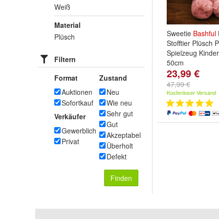
Weiß
Material
Sweetie
Bashful
Plüsch
Stofftier Plüsch
Spielzeug Kinder
Filtern
50cm
23,99 €
Farbe:
Cerise
,
G
Format
Zustand
und
weitere ...
47,99 €
Auktionen
Neu
Kostenloser Versand
Sofortkauf
Wie neu
Sehr gut
Verkäufer
Gut
Gewerblich
Akzeptabel
Privat
Überholt
Defekt
Finden