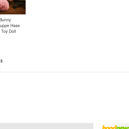
Bunny
 Puppe Hase
 Toy Doll
reen
,
Brown
3