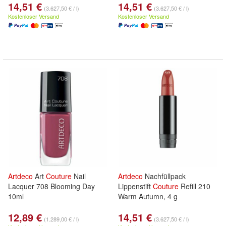
14,51 €
14,51 €
(3.627,50 € / l)
(3.627,50 € / l)
Kostenloser Versand
Kostenloser Versand
Artdeco
Art
Couture
Nail
Artdeco
Nachfüllpack
Lacquer 708 Blooming Day
Lippenstift
Couture
Refill 210
10ml
Warm Autumn, 4 g
12,89 €
14,51 €
(1.289,00 € / l)
(3.627,50 € / l)