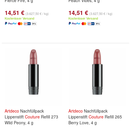
Fierce Fire, 4 g
Peach Vibes, 4 g
14,51 €
14,51 €
(3.627,50 € / kg)
(3.627,50 € / kg)
Kostenloser Versand
Kostenloser Versand
Artdeco
Nachfüllpack
Artdeco
Nachfüllpack
Lippenstift
Couture
Refill 273
Lippenstift
Couture
Refill 265
Wild Peony, 4 g
Berry Love, 4 g