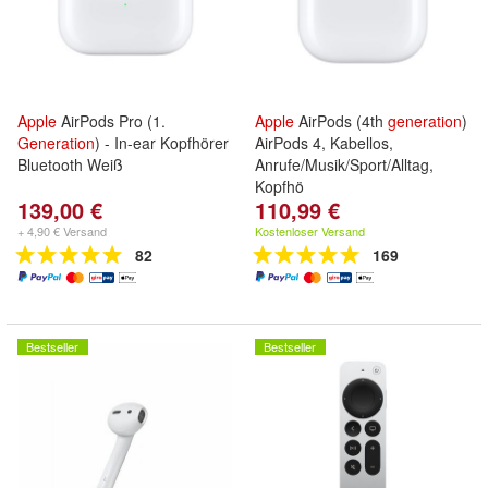
Apple
AirPods Pro (1.
Apple
AirPods (4th
generation
)
Generation
) - In-ear Kopfhörer
AirPods 4, Kabellos,
Bluetooth Weiß
Anrufe/Musik/Sport/Alltag,
Kopfhö
139,00 €
110,99 €
+ 4,90 € Versand
Kostenloser Versand
82
169
Bestseller
Bestseller