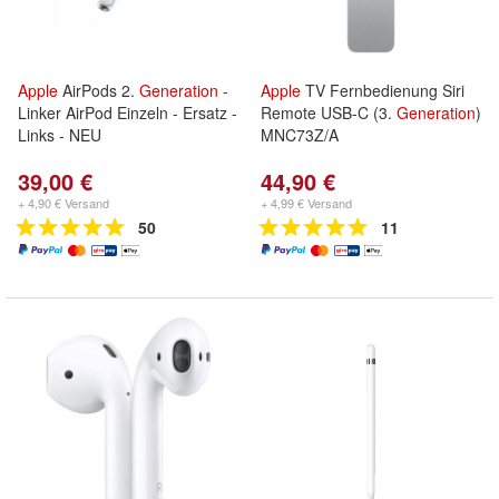
Apple
AirPods 2.
Generation
-
Apple
TV Fernbedienung Siri
Linker AirPod Einzeln - Ersatz -
Remote USB-C (3.
Generation
)
Links - NEU
MNC73Z/A
39,00 €
44,90 €
+ 4,90 € Versand
+ 4,99 € Versand
50
11