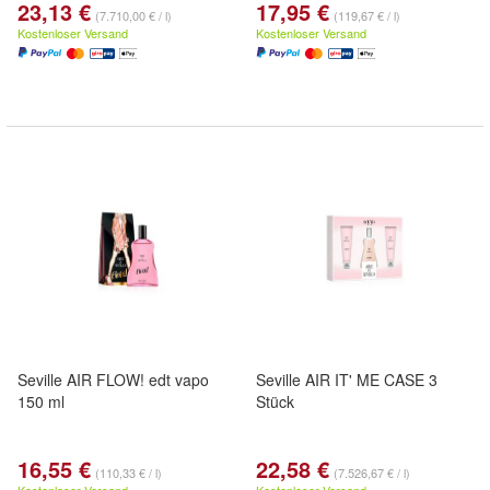
23,13 €
17,95 €
(7.710,00 € / l)
(119,67 € / l)
Kostenloser Versand
Kostenloser Versand
Seville AIR FLOW! edt vapo
Seville AIR IT' ME CASE 3
150 ml
Stück
16,55 €
22,58 €
(110,33 € / l)
(7.526,67 € / l)