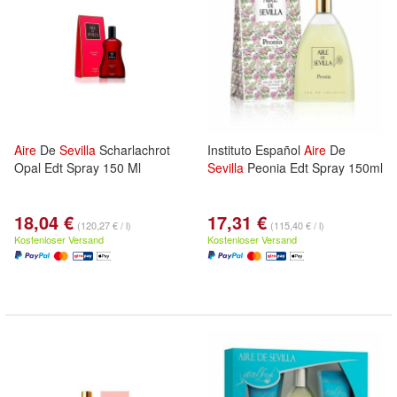
Aire
De
Sevilla
Scharlachrot
Instituto Español
Aire
De
Opal Edt Spray 150 Ml
Sevilla
Peonia Edt Spray 150ml
18,04 €
17,31 €
(120,27 € / l)
(115,40 € / l)
Kostenloser Versand
Kostenloser Versand