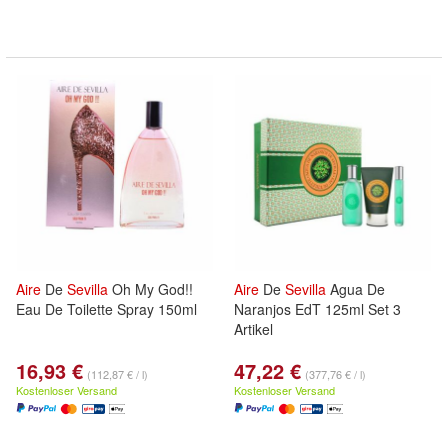
Aire
De
Sevilla
Oh My God!!
Aire
De
Sevilla
Agua De
Eau De Toilette Spray 150ml
Naranjos EdT 125ml Set 3
Artikel
16,93 €
47,22 €
(112,87 € / l)
(377,76 € / l)
Kostenloser Versand
Kostenloser Versand