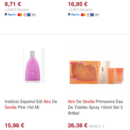
9,71 €
16,95 €
+ 2,90 € Versand
+ 2,90 € Versand
Instituto Español Edt
Aire
De
Aire
De
Sevilla
Primavera Eau
Sevilla
Pink 150 Ml
De Toilette Spray 150ml Set 3
Artikel
15,98 €
26,38 €
(58,62 € / l)