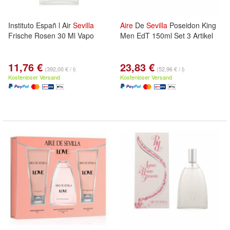
Instituto Españ l Air
Sevilla
Aire
De
Sevilla
Poseidon King
Frische Rosen 30 Ml Vapo
Men EdT 150ml Set 3 Artikel
11,76 €
23,83 €
(392,00 € / l)
(52,96 € / l)
Kostenloser Versand
Kostenloser Versand