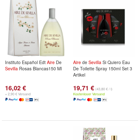
Instituto Español Edt
Aire
De
Aire
de
Sevilla
Si Quiero Eau
Sevilla
Rosas Blancas150 Ml
De Toilette Spray 150ml Set 3
Artikel
16,02 €
19,71 €
(43,80 € / l)
+ 2,90 € Versand
Kostenloser Versand