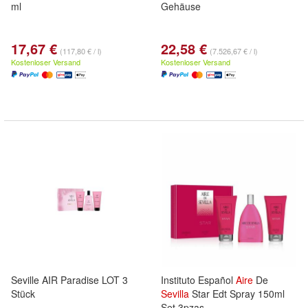
ml
Gehäuse
17,67 €
22,58 €
(117,80 € / l)
(7.526,67 € / l)
Kostenloser Versand
Kostenloser Versand
Seville AIR Paradise LOT 3
Instituto Español
Aire
De
Stück
Sevilla
Star Edt Spray 150ml
Set 3pzas