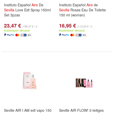
Instituto Español
Aire
De
Instituto Español
Aire
de
Sevilla
Love Edt Spray 150ml
Sevilla
Rosas Eau De Toilette
Set 3pzas
150 ml (woman)
23,47 €
16,95 €
(156,47 € / l)
(113,00 € / l)
Kostenloser Versand
Kostenloser Versand
Seville AIR I AM edt vapo 150
Seville AIR FLOW! 3-teiliges