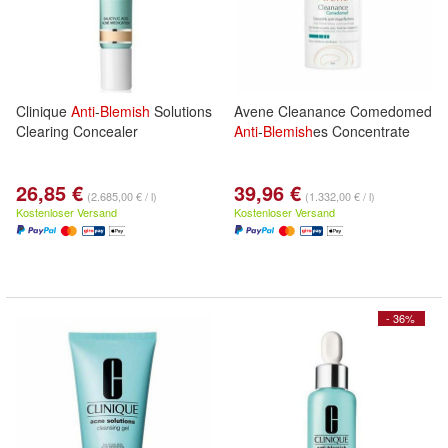
Clinique
Anti
-
Blemish
Solutions
Avene Cleanance Comedomed
Clearing Concealer
Anti
-
Blemish
es Concentrate
26,85 €
39,96 €
(2.685,00 € / l)
(1.332,00 € / l)
Kostenloser Versand
Kostenloser Versand
- 36%