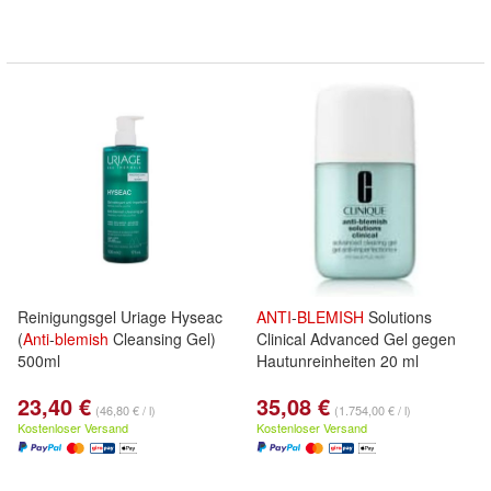
Reinigungsgel Uriage Hyseac
ANTI
-
BLEMISH
Solutions
(
Anti
-
blemish
Cleansing Gel)
Clinical Advanced Gel gegen
500ml
Hautunreinheiten 20 ml
23,40 €
35,08 €
(46,80 € / l)
(1.754,00 € / l)
Kostenloser Versand
Kostenloser Versand