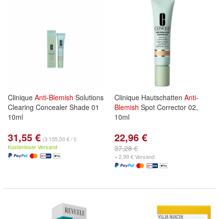
Clinique
Anti
-
Blemish
Solutions
Clinique Hautschatten
Anti
-
Clearing Concealer Shade 01
Blemish
Spot Corrector 02,
10ml
10ml
31,55 €
22,96 €
(3.155,00 € / l)
Kostenloser Versand
37,28 €
+ 2,99 € Versand