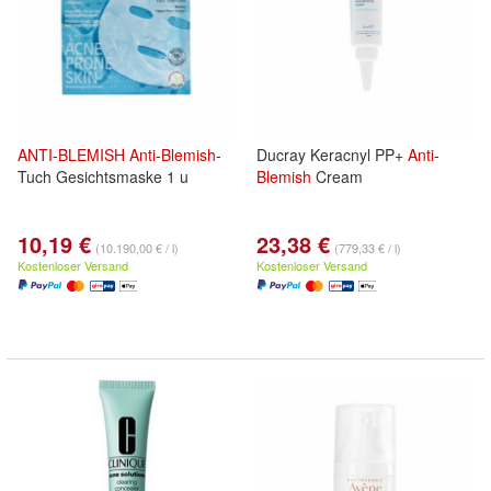
ANTI
-
BLEMISH
Anti
-
Blemish
-
Ducray Keracnyl PP+
Anti
-
Tuch Gesichtsmaske 1 u
Blemish
Cream
10,19 €
23,38 €
(10.190,00 € / l)
(779,33 € / l)
Kostenloser Versand
Kostenloser Versand