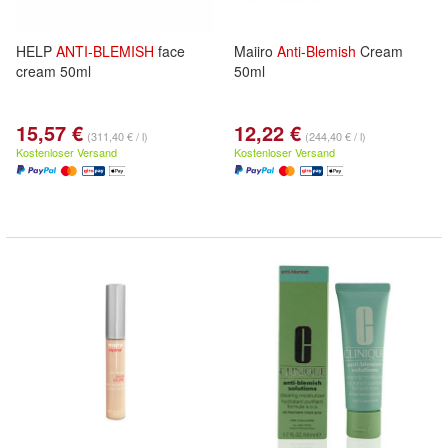
HELP
ANTI
-
BLEMISH
face
Maiiro
Anti
-
Blemish
Cream
cream 50ml
50ml
15,57 €
12,22 €
(311,40 € / l)
(244,40 € / l)
Kostenloser Versand
Kostenloser Versand