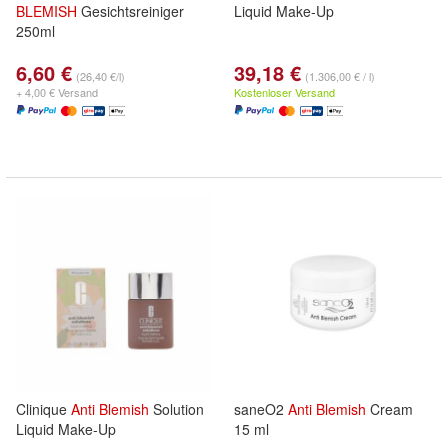
BLEMISH
Gesichtsreiniger
Liquid Make-Up
250ml
6,60 €
39,18 €
(26,40 €/l)
(1.306,00 € / l)
+ 4,00 € Versand
Kostenloser Versand
Clinique
Anti
Blemish
Solution
saneO2
Anti
Blemish
Cream
Liquid Make-Up
15 ml