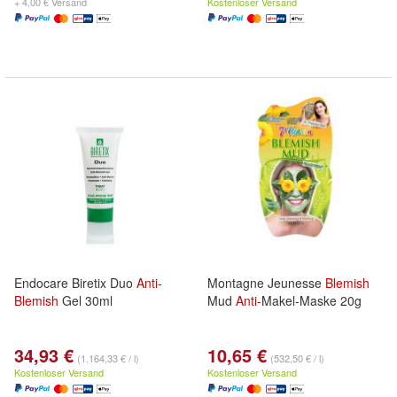
+ 4,00 € Versand
Kostenloser Versand
Endocare Biretix Duo
Anti
-
Montagne Jeunesse
Blemish
Blemish
Gel 30ml
Mud
Anti
-Makel-Maske 20g
34,93 €
10,65 €
(1.164,33 € / l)
(532,50 € / l)
Kostenloser Versand
Kostenloser Versand