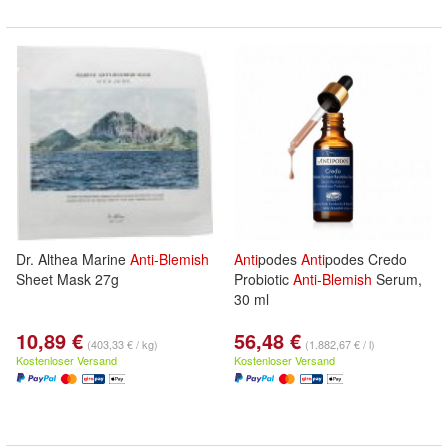
Dr. Althea Marine
Anti
-
Blemish
Anti
podes
Anti
podes Credo
Sheet Mask 27g
Probiotic
Anti
-
Blemish
Serum,
30 ml
10,89 €
56,48 €
(403,33 € / kg)
(1.882,67 € / l)
Kostenloser Versand
Kostenloser Versand