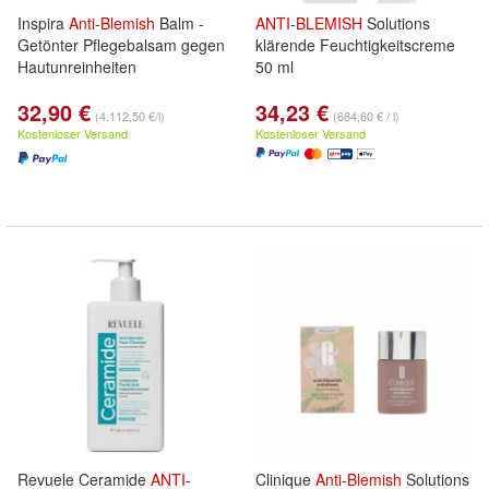
Inspira
Anti
-
Blemish
Balm -
ANTI
-
BLEMISH
Solutions
Getönter Pflegebalsam gegen
klärende Feuchtigkeitscreme
Hautunreinheiten
50 ml
32,90 €
34,23 €
(4.112,50 €/l)
(684,60 € / l)
Kostenloser Versand
Kostenloser Versand
Revuele Ceramide
ANTI
-
Clinique
Anti
-
Blemish
Solutions