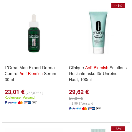
- 41%
L'Oréal Men Expert Derma
Clinique
Anti
-
Blemish
Solutions
Control
Anti
-
Blemish
Serum
Gesichtmaske für Unreine
30ml
Haut, 100ml
23,01 €
29,62 €
(767,00 € / l)
Kostenloser Versand
50,07 €
+ 2,99 € Versand
- 38%