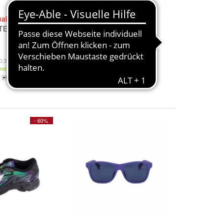
nal
MOD.
ADIDAS
Original
MOD.
TE RED
OR0012 WHITE
45,95 €
,37 € / l)
(340,37 € / l)
and
Kostenloser Versand
- 60%