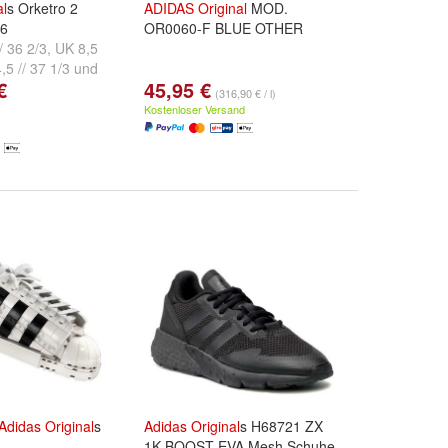
al
s Orketro 2
ADIDAS
Original
MOD.
16
OR0060-F BLUE OTHER
/ 36 2/3
,
UK 8,5
,5 // 37 1/3
und
€
45,95 €
(316,90 € / l)
Kostenloser Versand
Adidas
Original
s
Adidas
Original
s H68721 ZX
1K BOOST EVA Mesh Schuhe