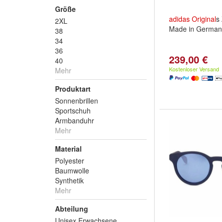
Größe
adidas
Original
s
2XL
Made in German
38
34
36
239,00 €
40
Kostenloser Versand
Mehr
Produktart
Sonnenbrillen
Sportschuh
Armbanduhr
Mehr
Material
Polyester
Baumwolle
Synthetik
Mehr
Abteilung
Unisex Erwachsene