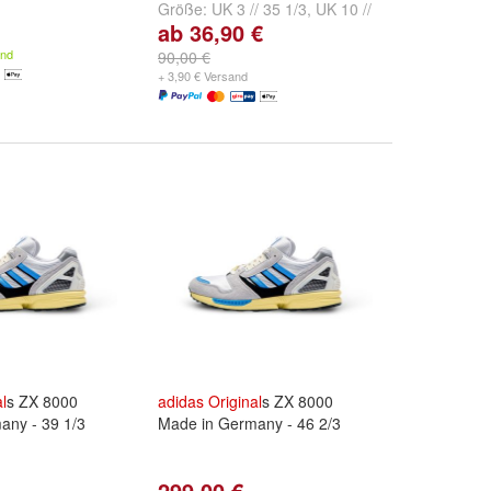
Größe:
UK 3 // 35 1/3
,
UK 10 //
ab 36,90 €
44 2/3
,
UK 11 // 46
und
weitere ...
and
90,00 €
+ 3,90 € Versand
l
s ZX 8000
adidas
Original
s ZX 8000
any - 39 1/3
Made in Germany - 46 2/3
299,00 €