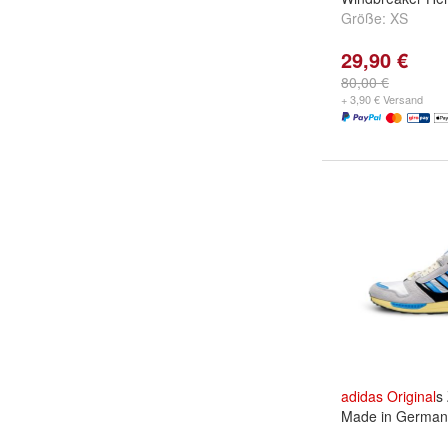
Größe:
XS
29,90 €
80,00 €
+ 3,90 € Versand
adidas
Original
s
Made in Germany