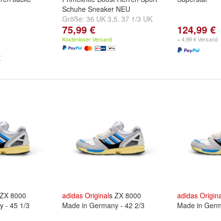
Schuhe Sneaker NEU
Größe:
36 UK 3,5
,
37 1/3 UK
75,99 €
124,99 €
4,5
,
38 UK 5
und
weitere ...
Kostenloser Versand
+ 4,99 € Versand
 ZX 8000
adidas
Original
s ZX 8000
adidas
Origina
 - 45 1/3
Made in Germany - 42 2/3
Made in Germ