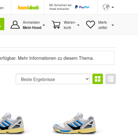
Mit Sicherheit bei
en
Hood einkaufen
Anmelden
Waren-
Merk-
Mein Hood
korb
zettel
verfügbar.
Mehr Informationen zu diesem Thema.