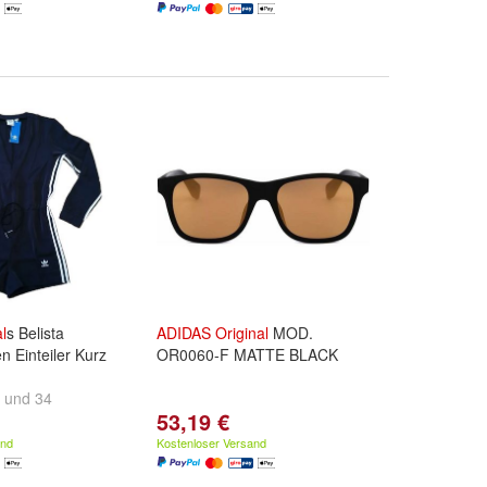
l
s Belista
ADIDAS
Original
MOD.
 Einteiler Kurz
OR0060-F MATTE BLACK
und
34
53,19 €
and
Kostenloser Versand