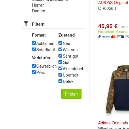
ADIDAS
Original
Herren
OR0056-F
Damen
Filtern
45,95 €
(316,90 
Kostenloser Versand
Format
Zustand
Auktionen
Neu
Sofortkauf
Wie neu
Sehr gut
Verkäufer
Gut
Gewerblich
Akzeptabel
Privat
Überholt
Defekt
Finden
Adidas
Original
s
Windbreaker Her