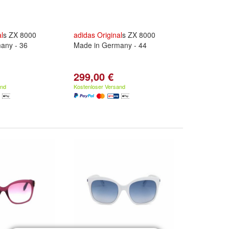
l
s ZX 8000
adidas
Original
s ZX 8000
any - 36
Made in Germany - 44
299,00 €
and
Kostenloser Versand