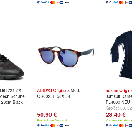
 H68721 ZX
ADIDAS
Original
s Mod.
adidas
Origina
Mesh Schuhe
OR0025F-56X-54
Jumsuit Damen
0 26cm Black
FL4060 NEU
Größe:
30
,
32
50,90 €
28,40 €
Kostenloser Versand
Kostenloser Vers