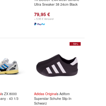
Ultra Sneaker 38 24cm Black
79,95 €
+ 5,95 € Versand
- 59%
l
s ZX 8000
Adidas
Original
s Adifom
any - 43 1/3
Superstar Schuhe Slip-In
Schwarz