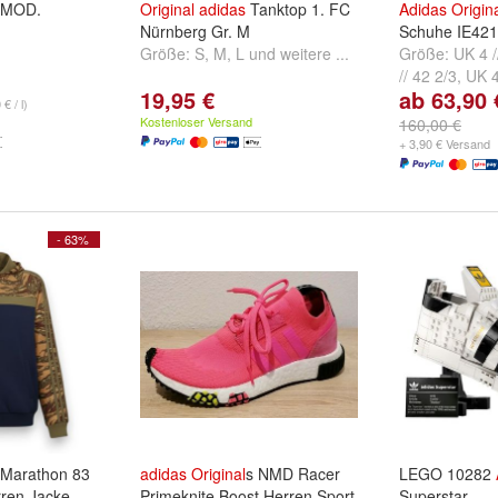
MOD.
Original
adidas
Tanktop 1. FC
Adidas
Origin
Nürnberg Gr. M
Schuhe IE42
Größe:
S
,
M
,
L
und
weitere ...
Größe:
UK 4 /
// 42 2/3
,
UK 4
19,95 €
ab 63,90 
weitere ...
€ / l)
Kostenloser Versand
160,00 €
+ 3,90 € Versand
- 63%
 Marathon 83
adidas
Original
s NMD Racer
LEGO 10282
ren Jacke
Primeknite Boost Herren Sport
Superstar