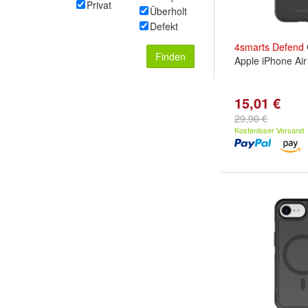
Privat
Überholt
Defekt
4smarts
Defend
Finden
Apple iPhone Air
15,01 €
29,90 €
Kostenloser Versand