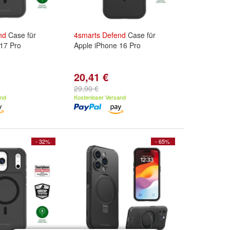
nd
Case für
4smarts
Defend
Case für
17 Pro
Apple iPhone 16 Pro
20,41 €
29,90 €
and
Kostenloser Versand
- 32%
- 65%