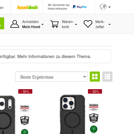
Mit Sicherheit bei
en
Hood einkaufen
Anmelden
Waren-
Merk-
Mein Hood
korb
zettel
verfügbar.
Mehr Informationen zu diesem Thema.
- 32%
- 32%