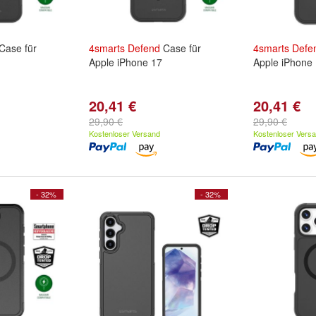
Case für
4smarts
Defend
Case für
4smarts
Defe
Apple iPhone 17
Apple iPhone 
20,41 €
20,41 €
29,90 €
29,90 €
Kostenloser Versand
Kostenloser Vers
- 32%
- 32%