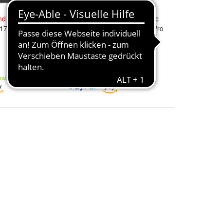
nd
Case für
4Smarts
Defend
Case Magic
 17 Pro Max
Stand für Apple iPhone 15 Pro
10,45 €
29,90 €
and
Kostenloser Versand