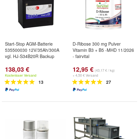
Start-Stop AGM-Batterie
D-Ribose 300 mg Pulver
535500030 12V/35Ah/300A
Vitamin B3 + B5 -MHD 11/2026
vgl. HJ-S34B20R Backup
- fairvital
138,03 €
12,95 €
(43,17 € / kg)
Kostenloser Versand
+ 4,50 € Versand
13
27