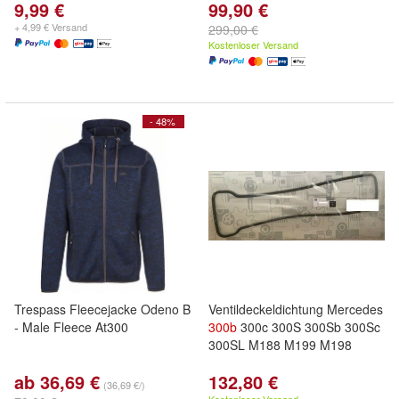
9,99 €
99,90 €
+ 4,99 € Versand
299,00 €
Kostenloser Versand
- 48%
Trespass Fleecejacke Odeno B
Ventildeckeldichtung Mercedes
- Male Fleece At300
300b
300c 300S 300Sb 300Sc
300SL M188 M199 M198
ab 36,69 €
132,80 €
(36,69 €/)