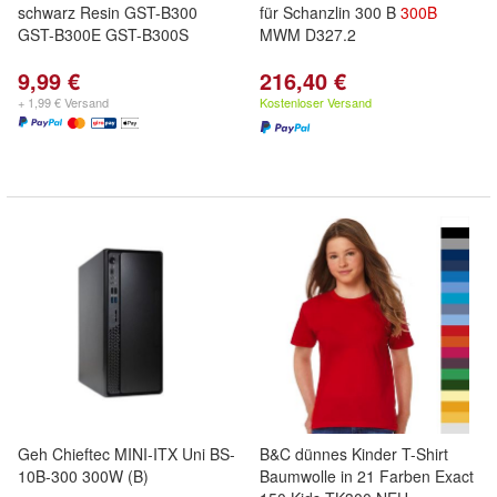
schwarz Resin GST-B300
für Schanzlin 300 B
300B
GST-B300E GST-B300S
MWM D327.2
9,99 €
216,40 €
+ 1,99 € Versand
Kostenloser Versand
Geh Chieftec MINI-ITX Uni BS-
B&C dünnes Kinder T-Shirt
10B-300 300W (B)
Baumwolle in 21 Farben Exact