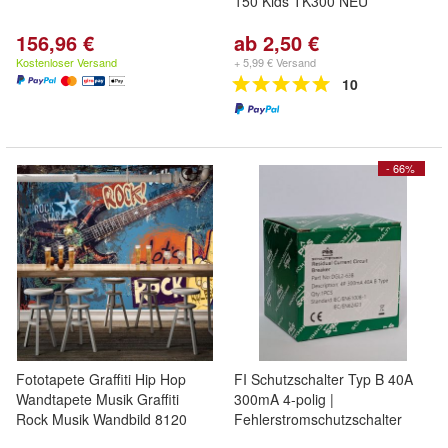
150 Kids TK300 NEU
156,96 €
ab 2,50 €
Kostenloser Versand
+ 5,99 € Versand
10
- 66%
Fototapete Graffiti Hip Hop
FI Schutzschalter Typ B 40A
Wandtapete Musik Graffiti
300mA 4-polig |
Rock Musik Wandbild 8120
Fehlerstromschutzschalter