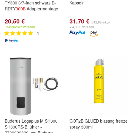
TY300 6/7-fach schwarz E-
Kapseln
RDTY
300B
Adaptermontage
20,50 €
31,70 €
(812,82 €/kg)
Kostenloser Versand
+ 4,90 € Versand
1
Buderus Logaplus M SH300
GOT2B GLUED blasting freeze
SH300RS-B, ühler -
spray 300ml
7739622820 von Buderus