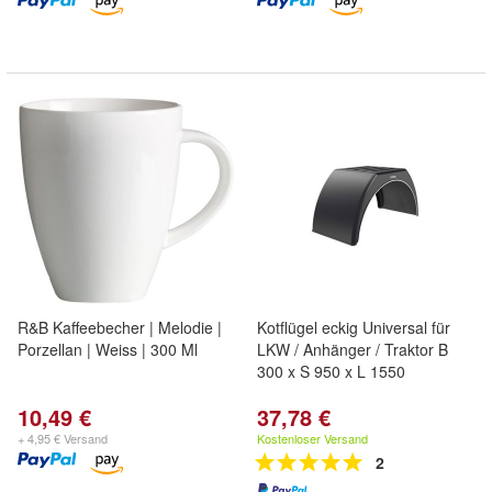
R&B Kaffeebecher | Melodie |
Kotflügel eckig Universal für
Porzellan | Weiss | 300 Ml
LKW / Anhänger / Traktor B
300 x S 950 x L 1550
10,49 €
37,78 €
+ 4,95 € Versand
Kostenloser Versand
2