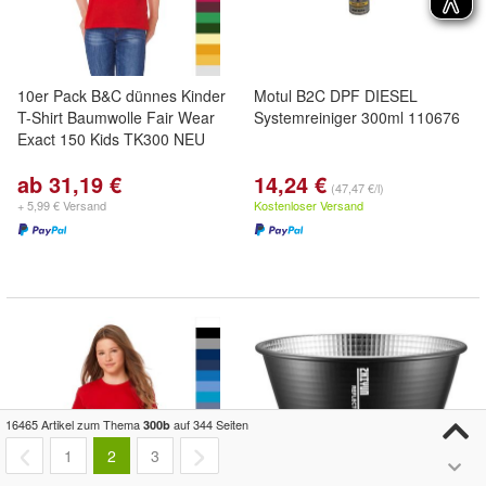
10er Pack B&C dünnes Kinder
Motul B2C DPF DIESEL
T-Shirt Baumwolle Fair Wear
Systemreiniger 300ml 110676
Exact 150 Kids TK300 NEU
ab 31,19 €
14,24 €
(47,47 €/l)
+ 5,99 € Versand
Kostenloser Versand
16465 Artikel zum Thema
auf 344 Seiten
300b
1
2
3