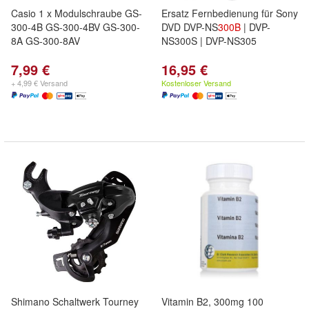
Casio 1 x Modulschraube GS-
Ersatz Fernbedienung für Sony
300-4B GS-300-4BV GS-300-
DVD DVP-NS
300B
| DVP-
8A GS-300-8AV
NS300S | DVP-NS305
7,99 €
16,95 €
+ 4,99 € Versand
Kostenloser Versand
Shimano Schaltwerk Tourney
Vitamin B2, 300mg 100