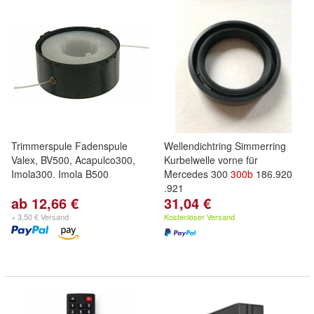
Trimmerspule Fadenspule
Wellendichtring Simmerring
Valex, BV500, Acapulco300,
Kurbelwelle vorne für
Imola300. Imola B500
Mercedes 300
300b
186.920
.921
ab 12,66 €
31,04 €
+ 3,50 € Versand
Kostenloser Versand