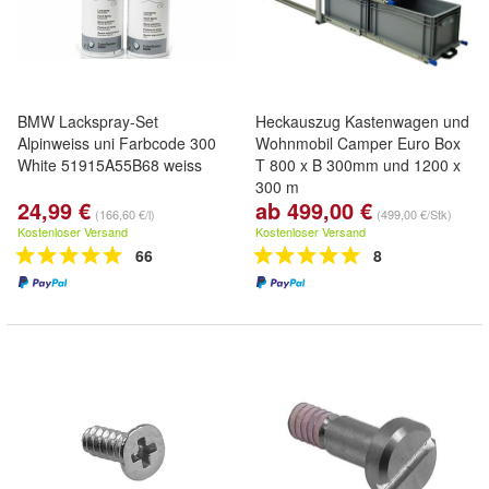
BMW Lackspray-Set
Heckauszug Kastenwagen und
Alpinweiss uni Farbcode 300
Wohnmobil Camper Euro Box
White 51915A55B68 weiss
T 800 x B 300mm und 1200 x
300 m
24,99 €
ab 499,00 €
(166,60 €/l)
(499,00 €/Stk)
Kostenloser Versand
Kostenloser Versand
66
8