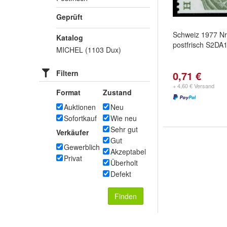
Geprüft
Schweiz 1977 N
Katalog
postfrisch S2DA
MICHEL (1103 Dux)
Filtern
0,71 €
+ 4,60 € Versand
Format
Zustand
Auktionen
Neu
Sofortkauf
Wie neu
Sehr gut
Verkäufer
Gut
Gewerblich
Akzeptabel
Privat
Überholt
Defekt
Finden