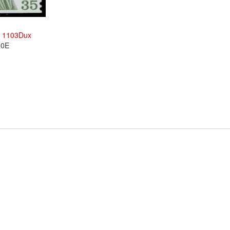
r
1103Dux
10E