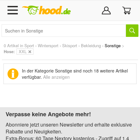
0 Artikel in
Sport
›
Wintersport
›
Skisport
›
Bekleidung
›
Sonstige
>
Hose:
XXL
In der Kategorie Sonstige sind noch
18 weitere Artikel
verfügbar.
Alle anzeigen
Verpasse keine Angebote mehr!
Abonniere jetzt unseren Newsletter und erhalte exklusive
Rabatte und Neuigkeiten.
Extra-Bonus: 60 Tage Nextory kostenlos - Zugriff auf 1,4