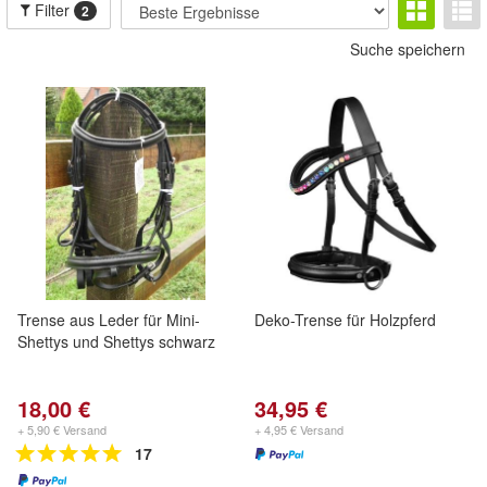
Filter
2
Suche speichern
Trense aus Leder für Mini-
Deko-Trense für Holzpferd
Shettys und Shettys schwarz
18,00 €
34,95 €
+ 5,90 € Versand
+ 4,95 € Versand
17