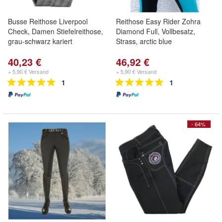
Busse Reithose Liverpool
Reithose Easy Rider Zohra
Check, Damen Stiefelreithose,
Diamond Full, Vollbesatz,
grau-schwarz kariert
Strass, arctic blue
40,23 €
46,92 €
+ 5,90 € Versand
+ 5,90 € Versand
1
1
- 64%