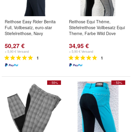
Reithose Easy Rider Benita
Reithose Equi Théme,
Full, Vollbesatz, euro-star
Stiefelreithose Vollbesatz Equi
Stiefelreithose, Navy
Theme, Farbe Wild Dove
50,27 €
34,95 €
+ 5,90 € Versand
+ 5,90 € Versand
1
1
- 55%
- 53%