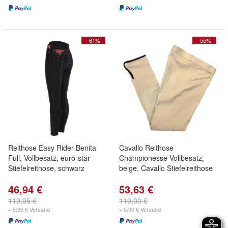
- 61%
- 55%
Reithose Easy Rider Benita
Cavallo Reithose
Full, Vollbesatz, euro-star
Championesse Vollbesatz,
Stiefelreithose, schwarz
beige, Cavallo Stiefelreithose
46,94 €
53,63 €
119,95 €
119,00 €
+ 5,90 € Versand
+ 5,90 € Versand