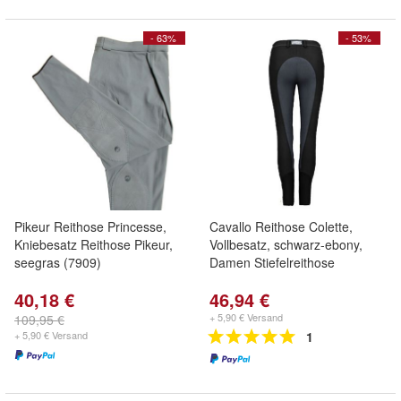
- 63%
- 53%
Pikeur Reithose Princesse,
Cavallo Reithose Colette,
Kniebesatz Reithose Pikeur,
Vollbesatz, schwarz-ebony,
seegras (7909)
Damen Stiefelreithose
40,18 €
46,94 €
+ 5,90 € Versand
109,95 €
+ 5,90 € Versand
1