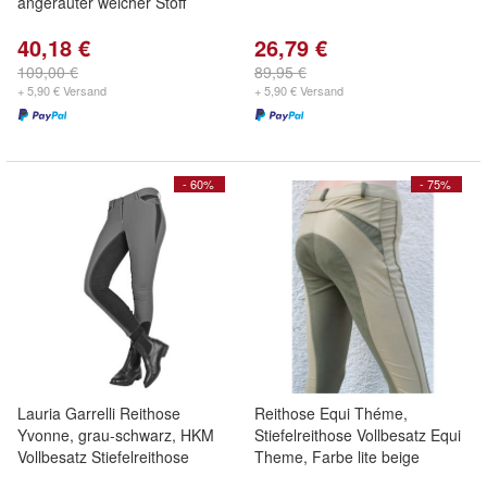
angerauter weicher Stoff
40,18 €
26,79 €
109,00 €
89,95 €
+ 5,90 € Versand
+ 5,90 € Versand
- 60%
- 75%
Lauria Garrelli Reithose
Reithose Equi Théme,
Yvonne, grau-schwarz, HKM
Stiefelreithose Vollbesatz Equi
Vollbesatz Stiefelreithose
Theme, Farbe lite beige