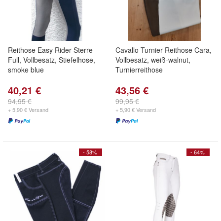
Reithose Easy Rider Sterre
Cavallo Turnier Reithose Cara,
Full, Vollbesatz, Stiefelhose,
Vollbesatz, weiß-walnut,
smoke blue
Turnierreithose
40,21 €
43,56 €
94,95 €
99,95 €
+ 5,90 € Versand
+ 5,90 € Versand
- 58%
- 64%