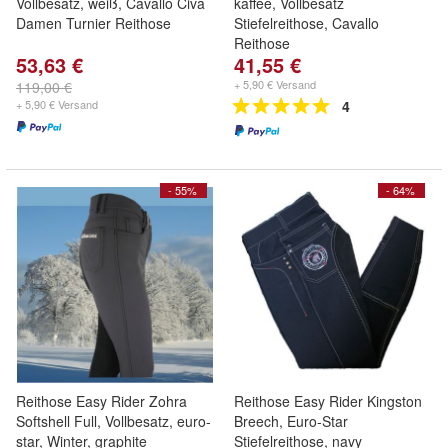
Vollbesatz, weiß, Cavallo Civa
kaffee, Vollbesatz
Damen Turnier Reithose
Stiefelreithose, Cavallo
Reithose
53,63 €
41,55 €
+ 5,90 € Versand
119,00 €
+ 5,90 € Versand
4
- 55%
- 64%
Reithose Easy Rider Zohra
Reithose Easy Rider Kingston
Softshell Full, Vollbesatz, euro-
Breech, Euro-Star
star, Winter, graphite
Stiefelreithose, navy