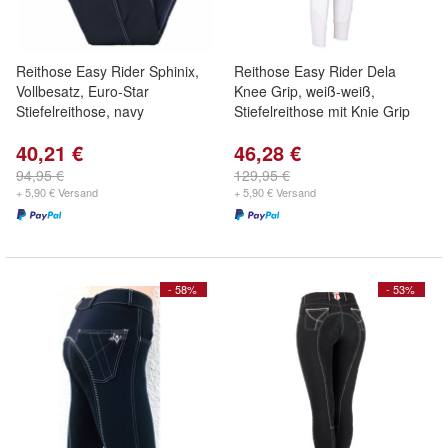
Reithose Easy Rider Sphinix,
Reithose Easy Rider Dela
Vollbesatz, Euro-Star
Knee Grip, weiß-weiß,
Stiefelreithose, navy
Stiefelreithose mit Knie Grip
40,21 €
46,28 €
94,95 €
129,95 €
+ 5,90 € Versand
+ 5,90 € Versand
- 58%
- 53%