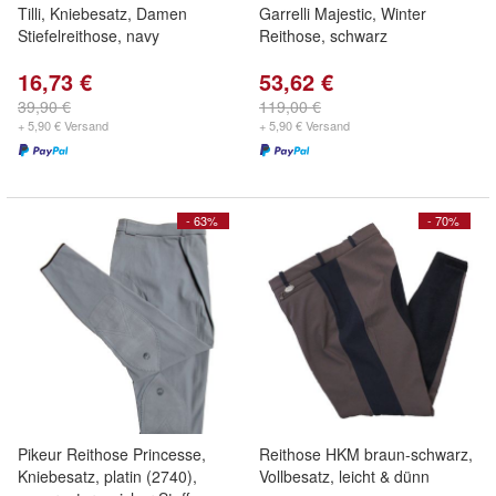
Tilli, Kniebesatz, Damen
Garrelli Majestic, Winter
Stiefelreithose, navy
Reithose, schwarz
16,73 €
53,62 €
39,90 €
119,00 €
+ 5,90 € Versand
+ 5,90 € Versand
- 63%
- 70%
Pikeur Reithose Princesse,
Reithose HKM braun-schwarz,
Kniebesatz, platin (2740),
Vollbesatz, leicht & dünn