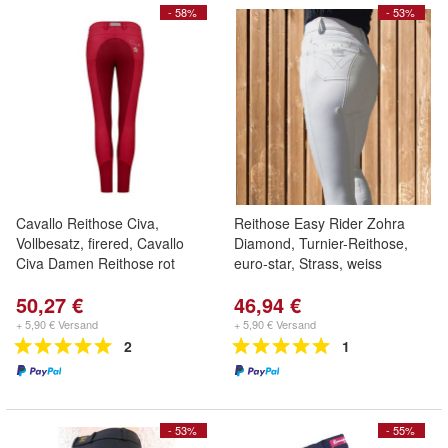
- 58%
- 53%
Cavallo Reithose Civa,
Reithose Easy Rider Zohra
Vollbesatz, firered, Cavallo
Diamond, Turnier-Reithose,
Civa Damen Reithose rot
euro-star, Strass, weiss
50,27 €
46,94 €
+ 5,90 € Versand
+ 5,90 € Versand
2
1
- 53%
- 55%