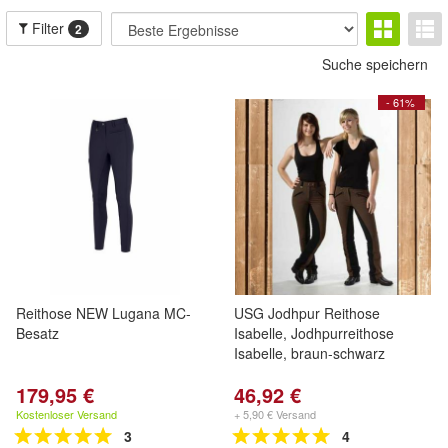
Filter
2
Suche speichern
- 61%
Reithose NEW Lugana MC-
USG Jodhpur Reithose
Besatz
Isabelle, Jodhpurreithose
Isabelle, braun-schwarz
179,95 €
46,92 €
Kostenloser Versand
+ 5,90 € Versand
3
4