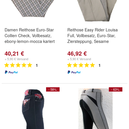
Damen Reithose Euro-Star
Reithose Easy Rider Louisa
Collien Check, Vollbesatz,
Full, Vollbesatz, Euro-Star,
ebony-lemon-mocca kariert
Ziersteppung, Sesame
40,21 €
46,92 €
+ 5,90 € Versand
+ 5,90 € Versand
1
1
- 58%
- 63%