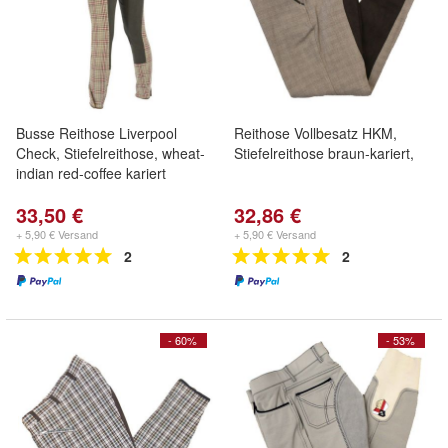
Busse Reithose Liverpool
Reithose Vollbesatz HKM,
Check, Stiefelreithose, wheat-
Stiefelreithose braun-kariert,
indian red-coffee kariert
33,50 €
32,86 €
+ 5,90 € Versand
+ 5,90 € Versand
2
2
- 60%
- 53%