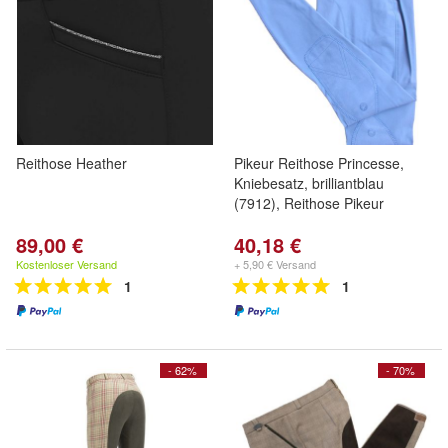
Reithose Heather
Pikeur Reithose Princesse,
Kniebesatz, brilliantblau
(7912), Reithose Pikeur
89,00 €
40,18 €
Kostenloser Versand
+ 5,90 € Versand
1
1
- 62%
- 70%