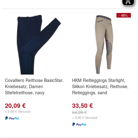
- 48%
Covalliero Reithose BasicStar,
HKM Reitleggings Starlight,
Kniebesatz, Damen
Silikon Kniebesatz, Reithose,
Stiefelreithose, navy
Reiteggings, sand
20,09 €
33,50 €
+ 5,90 € Versand
64,95 €
+ 5,90 € Versand