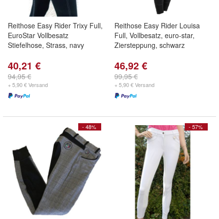
Reithose Easy Rider Trixy Full,
Reithose Easy Rider Louisa
EuroStar Vollbesatz
Full, Vollbesatz, euro-star,
Stiefelhose, Strass, navy
Ziersteppung, schwarz
40,21 €
46,92 €
94,95 €
99,95 €
+ 5,90 € Versand
+ 5,90 € Versand
- 48%
- 57%