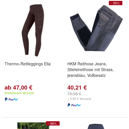
- 50%
Thermo-Reitleggings Ella
HKM Reithose Jeans,
Stiefelreithose mit Strass,
jeansblau, Vollbesatz
ab 47,00 €
40,21 €
Kostenloser Versand
79,95 €
+ 5,90 € Versand
- 66%