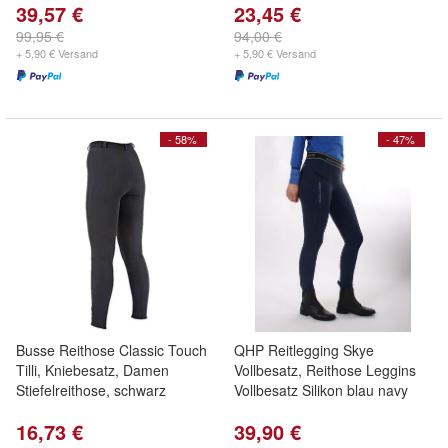
39,57 €
23,45 €
99,95 €
94,00 €
+ 5,90 € Versand
+ 5,90 € Versand
- 58%
- 47%
Busse Reithose Classic Touch
QHP Reitlegging Skye
Tilli, Kniebesatz, Damen
Vollbesatz, Reithose Leggins
Stiefelreithose, schwarz
Vollbesatz Silikon blau navy
16,73 €
39,90 €