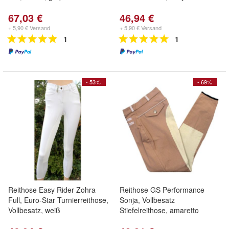
67,03 €
46,94 €
+ 5,90 € Versand
+ 5,90 € Versand
1
1
- 53%
- 69%
Reithose Easy Rider Zohra
Reithose GS Performance
Full, Euro-Star Turnierreithose,
Sonja, Vollbesatz
Vollbesatz, weiß
Stiefelreithose, amaretto