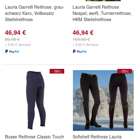
Lauria Garrelli Reithose, grau-
Lauria Garrelli Reithose
schwarz Karo, Vollbesatz
Neapel, weiß, Turnierreithose,
Stiefelreithose
HKM Stiefelreithose
46,94 €
46,94 €
89,95 €
109,00 €
+ 5,90 € Versand
+ 5,90 € Versand
- 58%
- 55%
Busse Reithose Classic Touch
Softshell Reithose Lauria