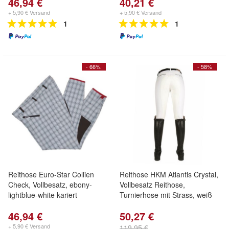
46,94 €
40,21 €
+ 5,90 € Versand
+ 5,90 € Versand
1
1
- 66%
- 58%
Reithose Euro-Star Collien
Reithose HKM Atlantis Crystal,
Check, Vollbesatz, ebony-
Vollbesatz Reithose,
lightblue-white kariert
Turnierhose mit Strass, weiß
46,94 €
50,27 €
+ 5,90 € Versand
119,95 €