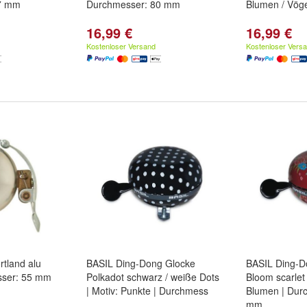
7 mm
Durchmesser: 80 mm
Blumen / Vög
16,99 €
16,99 €
Kostenloser Versand
Kostenloser Vers
tland alu
BASIL Ding-Dong Glocke
BASIL Ding-D
sser: 55 mm
Polkadot schwarz / weiße Dots
Bloom scarlet 
| Motiv: Punkte | Durchmess
Blumen | Dur
mm