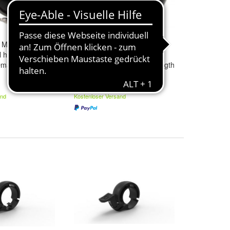
 Mini Suzu
Crane Bell Co Mini Suzu
l handpainted
Fahrradklingel handpainted
Omamori Speed
handbemalt Omamori Strength
30,50 €
and
Kostenloser Versand