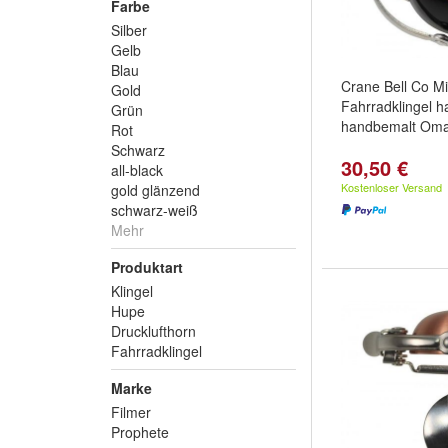
Farbe
Silber
Gelb
Blau
Crane Bell Co M
Gold
Fahrradklingel 
Grün
handbemalt Oma
Rot
Schwarz
30,50 €
all-black
Kostenloser Versand
gold glänzend
schwarz-weiß
Mehr
Produktart
Klingel
Hupe
Drucklufthorn
Fahrradklingel
Marke
Filmer
Prophete