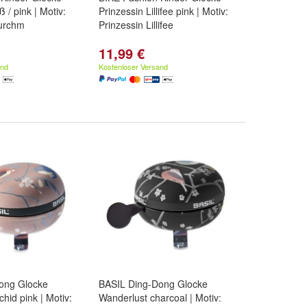
ß / pink | Motiv:
Prinzessin Lillifee pink | Motiv:
Durchm
Prinzessin Lillifee
11,99 €
and
Kostenloser Versand
ong Glocke
BASIL Ding-Dong Glocke
hid pink | Motiv:
Wanderlust charcoal | Motiv: