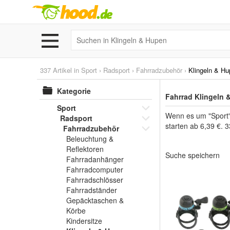
337 Artikel in
Sport
›
Radsport
›
Fahrradzubehör
›
Klingeln & H
Kategorie
Fahrrad Klingeln 
Sport
Wenn es um "Sport"
Radsport
starten ab 6,39 €. 
Fahrradzubehör
Beleuchtung &
Reflektoren
Suche speichern
Fahrradanhänger
Fahrradcomputer
Fahrradschlösser
Fahrradständer
Gepäcktaschen &
Körbe
Kindersitze