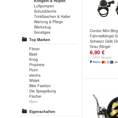
Klingeln & Hupen
Luftpumpen
Schutzbleche
Trinkflaschen & Halter
Wartung & Pflege
Werkzeug
Contec Mini Bing
Sonstiges
Fahrradklingel G
Top Marken
Schwarz Gelb Gr
Grau Klingel
Filmer
6,90 €
Farbe:
Blau
,
Gel
Basil
weitere ...
+ 2,40 € Versand
Knog
Prophete
Point
electra
Widek
Bike Fashion
Die Spiegelburg
Fischer
Mehr
Eigenschaften