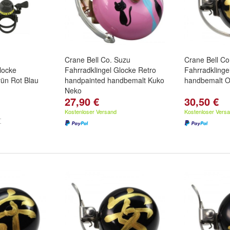
Crane Bell Co. Suzu
Crane Bell Co
locke
Fahrradklingel Glocke Retro
Fahrradklinge
ün Rot Blau
handpainted handbemalt Kuko
handbemalt O
Neko
27,90 €
30,50 €
b
,
Grau
und
Kostenloser Versand
Kostenloser Vers