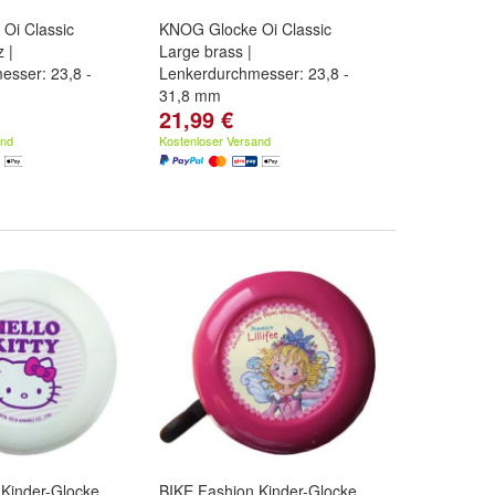
Oi Classic
KNOG Glocke Oi Classic
 |
Large brass |
esser: 23,8 -
Lenkerdurchmesser: 23,8 -
31,8 mm
21,99 €
and
Kostenloser Versand
 Kinder-Glocke
BIKE Fashion Kinder-Glocke