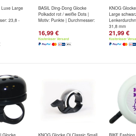
 Luxe Large
BASIL Ding-Dong Glocke
KNOG Glocke 
Polkadot rot / weiße Dots |
Large schwarz
er: 23,8 -
Motiv: Punkte | Durchmesser:
Lenkerdurchm
31,8 mm
16,99 €
21,99 €
Kostenloser Versand
Kostenloser Vers
 Glocke
KNOG Glocke Oi Classic Small
BIKE Fashion