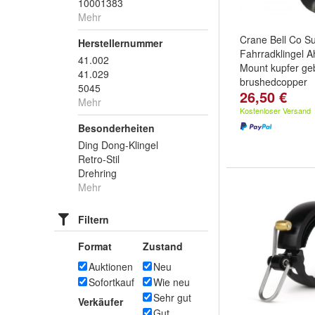
10001383
Mehr
Crane Bell Co S
Herstellernummer
Fahrradklingel 
41.002
Mount kupfer ge
41.029
brushedcopper
5045
26,50 €
Mehr
Kostenloser Versand
Besonderheiten
Ding Dong-Klingel
Retro-Stil
Drehring
Mehr
Filtern
Format
Zustand
Auktionen
Neu
Sofortkauf
Wie neu
Sehr gut
Verkäufer
Gut