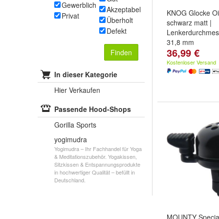
Gewerblich
Akzeptabel
KNOG Glocke Oi
Privat
Überholt
schwarz matt |
Defekt
Lenkerdurchmess
31,8 mm
36,99 €
Finden
Kostenloser Versand
In dieser Kategorie
Hier Verkaufen
Passende Hood-Shops
Gorilla Sports
yogimudra
Yogimudra – Ihr Fachhandel für Yoga
& Meditationszubehör. Yogakissen,
Sitzkissen & Entspannungsprodukte
in hochwertiger Qualität – befüllt in
Deutschland.
MOUNTY Special