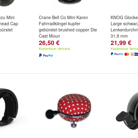
uzu Mini
Crane Bell Co Mini Karen
KNOG Glocke 
Ahead Cap
Fahrradklingel kupfer
Large schwarz
bürstet
gebürstet brushed copper Die
Lenkerdurchm
Cast Moun
31,8 mm
26,50 €
21,99 €
Kostenloser Versand
Kostenloser Vers