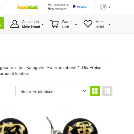
Mit Sicherheit bei
en
Hood einkaufen
Anmelden
Waren-
Merk-
Mein Hood
korb
zettel
ebote in der Kategorie "Fahrradzubehör". Die Preise
ebraucht kaufen.