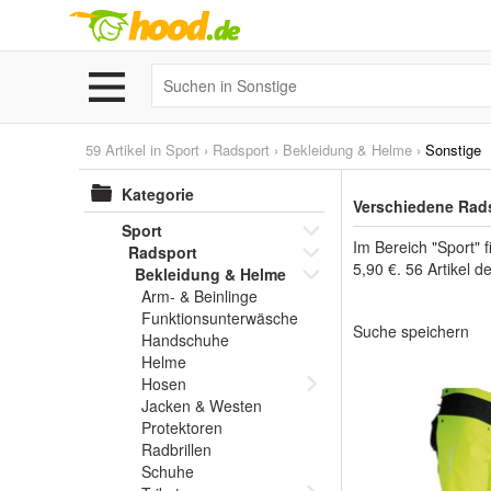
59 Artikel in
Sport
›
Radsport
›
Bekleidung & Helme
›
Sonstige
Kategorie
Verschiedene Rads
Sport
Im Bereich "Sport" 
Radsport
5,90 €. 56 Artikel 
Bekleidung & Helme
Arm- & Beinlinge
Funktionsunterwäsche
Suche speichern
Handschuhe
Helme
Hosen
Jacken & Westen
Protektoren
Radbrillen
Schuhe