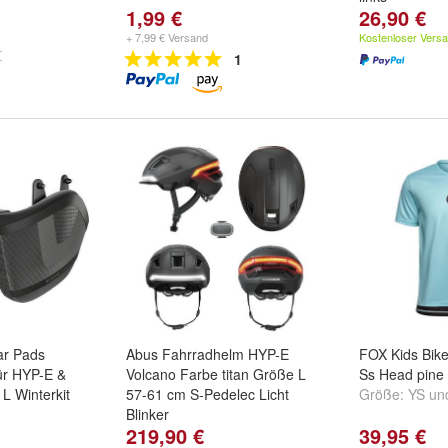
1,99 €
26,90 €
+ 7,99 € Versand
Kostenloser Vers
1
ar Pads
Abus Fahrradhelm HYP-E
FOX Kids Bik
ür HYP-E &
Volcano Farbe titan Größe L
Ss Head pine
 Winterkit
57-61 cm S-Pedelec Licht
Größe:
YS
un
Blinker
219,90 €
39,95 €