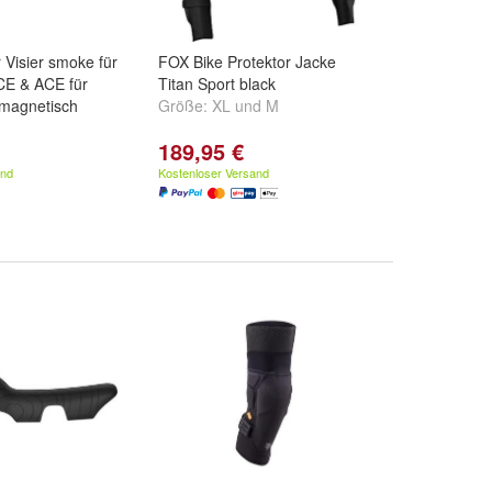
Visier smoke für
FOX Bike Protektor Jacke
E & ACE für
Titan Sport black
magnetisch
Größe:
XL
und
M
189,95 €
and
Kostenloser Versand