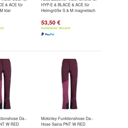
E & ACE für
HYP-E & BLACE & ACE für
M klar
Helmgröße S & M magnetisch
53,50 €
and
Kostenloser Versand
tionshose Da.-
Mckinley Funktionshose Da.-
PNT W RED
Hose Saina PNT W RED