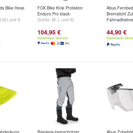
ids Bike Hose
FOX Bike Knie Protektor
Abus Fernbed
Enduro Pro black
Bremslicht Zu
130)
und
S
Größe:
M
,
L
und
XL
Fahrradhelm
104,95 €
44,90 €
Kostenloser Versand
Kostenloser Vers
Abdeckung
Rainlegs-beinschützer
Abus Zubehör 