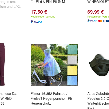
ang in cm:
für Plixi & Plixi Fit S/ M
WINE/VIOLET
51cm
und
L/XL
17,50 €
69,99 €
Kostenloser Versand
Kostenloser Vers
onshose Da.-
Filmer 46.852 Fahrrad /
Abus Zubehör
T W RED
Freizeit Regenponcho - PE
Pedelec 2.0 
r38
Regenschutz
Winterkit sch
links