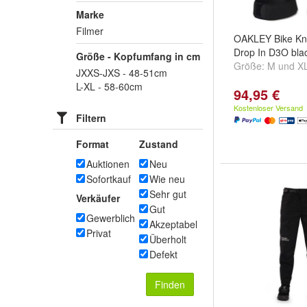
Marke
Filmer
OAKLEY Bike Kni
Drop In D3O bla
Größe - Kopfumfang in cm
Größe:
M
und
X
JXXS-JXS - 48-51cm
L-XL - 58-60cm
94,95 €
Kostenloser Versand
Filtern
Format
Zustand
Auktionen
Neu
Sofortkauf
Wie neu
Sehr gut
Verkäufer
Gut
Gewerblich
Akzeptabel
Privat
Überholt
Defekt
Finden