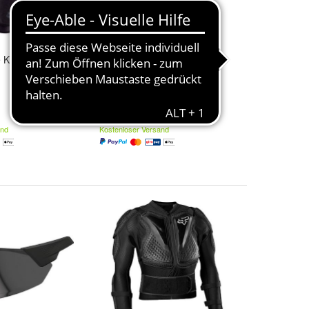
 Knie Protektor
FOX Kids Bike Ellenbogen
Protektor Launch black
64,95 €
and
Kostenloser Versand