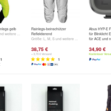
nlegs gelb
Rainlegs-beinschützer
Abus HYP-E F
nd
weitere ...
Reflektierend
für Blinklicht
Größe:
L
,
M
,
S
und
weitere ...
für ACE und n
38,75 €
34,90 €
+ 3,70 € Versand
Kostenloser Vers
1
1