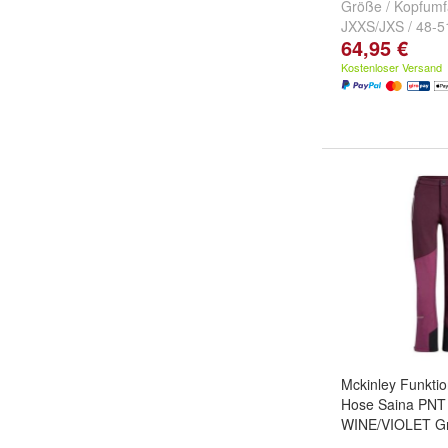
Größe / Kopfumf
JXXS/JXS / 48-
64,95 €
/ 58-60cm
Kostenloser Versand
Mckinley Funkti
Hose Saina PN
WINE/VIOLET G