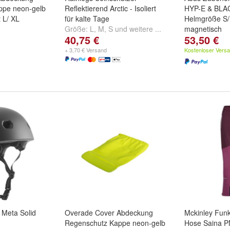
ppe neon-gelb
Reflektierend Arctic - Isoliert
HYP-E & BLAC
it L/ XL
für kalte Tage
Helmgröße S/
Größe:
L
,
M
,
S
und
weitere ...
magnetisch
40,75 €
53,50 €
+ 3,70 € Versand
Kostenloser Vers
Meta Solid
Overade Cover Abdeckung
Mckinley Funk
Regenschutz Kappe neon-gelb
Hose Saina 