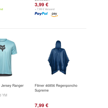
3,99 €
and
+ 7,99 € Versand
e Jersey Ranger
Filmer 46856 Regenponcho
Supreme
d
YM
7,99 €