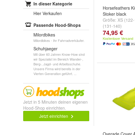
In dieser Kategorie
Horsefeathers K
Hier Verkaufen
Stoker black
Größe:
XS (122-
Passende Hood-Shops
(131-140)
74,95 €
Milordbikes
Kostenloser Versand
Milordbikes - Ihr Fahrradverkäufer.
Schuhjaeger
Mit über 60 Jahren Know-How sind
wir Spezialist im Bereich Wander-,
Berg-, Jagd- und Arbeitsschuhe.
Unsere Firma wird bereits in der
Vierten Generation geführt. ...
Jetzt in 5 Minuten deinen eigenen
Hood-Shop einrichten.
Jetzt einrichten
Overade Cover 