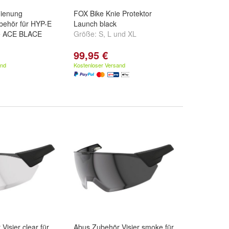
ienung
FOX Bike Knie Protektor
behör für HYP-E
Launch black
e ACE BLACE
Größe:
S
,
L
und
XL
99,95 €
and
Kostenloser Versand
Visier clear für
Abus Zubehör Visier smoke für