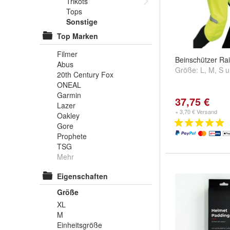
Trikots
Tops
Sonstige
Top Marken
Filmer
Beinschützer Rai
Abus
Größe:
L
,
M
,
S
u
20th Century Fox
ONEAL
Garmin
37,75 €
Lazer
+ 3,70 € Versand
Oakley
Gore
Prophete
TSG
Mehr
Eigenschaften
Größe
XL
M
Einheitsgröße