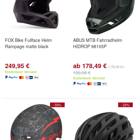
FOX Bike Fullface Helm
ABUS MTB Fahrradhelm
Rampage matte black
HIDROP 98105P
249,95 €
ab 178,49 €
(178,49 €/)
Kostenloser Versand
199,95 €
Kostenloser Versand
- 33%
- 22%