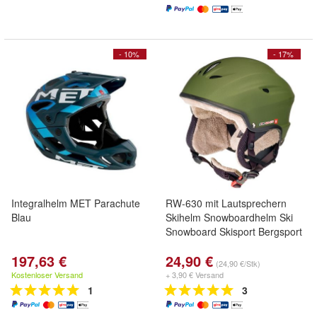
- 10%
- 17%
Integralhelm MET Parachute
RW-630 mit Lautsprechern
Blau
Skihelm Snowboardhelm Ski
Snowboard Skisport Bergsport
197,63 €
24,90 €
(24,90 €/Stk)
Kostenloser Versand
+ 3,90 € Versand
1
3