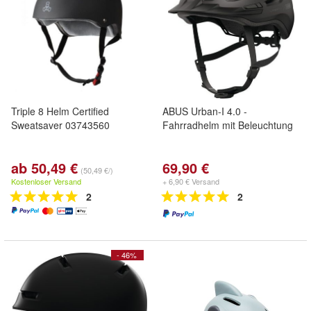
Triple 8 Helm Certified
ABUS Urban-I 4.0 -
Sweatsaver 03743560
Fahrradhelm mit Beleuchtung
ab 50,49 €
69,90 €
(50,49 €/)
Kostenloser Versand
+ 6,90 € Versand
2
2
- 46%