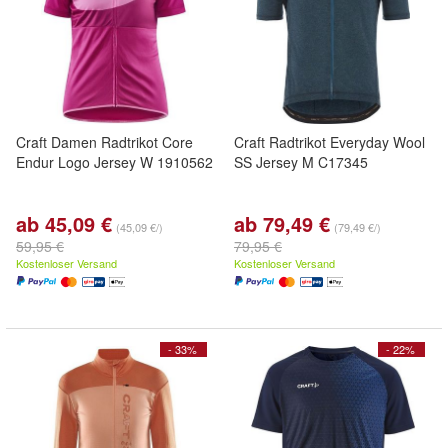
Craft Damen Radtrikot Core
Craft Radtrikot Everyday Wool
Endur Logo Jersey W 1910562
SS Jersey M C17345
ab 45,09 €
ab 79,49 €
(45,09 €/)
(79,49 €/)
59,95 €
79,95 €
Kostenloser Versand
Kostenloser Versand
- 33%
- 22%