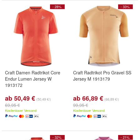
- 28%
- 33%
Craft Damen Radtrikot Core
Craft Radtrikot Pro Gravel SS
Endur Lumen Jersey W
Jersey M 1913179
1913172
ab 50,49 €
ab 66,89 €
(50,49 €/)
(66,89 €/)
69,95 €
99,95 €
Kostenloser Versand
Kostenloser Versand
- 32%
- 21%