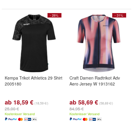
- 26%
- 31%
Kempa Trikot Athletics 29 Shirt
Craft Damen Radtrikot Adv
2005180
Aero Jersey W 1913162
ab 18,59 €
ab 58,69 €
(18,59 €/)
(58,69 €/)
25,00 €
84,95 €
Kostenloser Versand
Kostenloser Versand