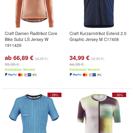
Craft Damen Radtrikot Core
Craft Kurzarmtrikot Extend 2.0
Bike Subz LS Jersey W
Graphic Jersey M C17408
1911429
ab 66,89 €
34,99 €
(66,89 €/)
(34,99 €/)
99,95 €
44,95 €
Kostenloser Versand
Kostenloser Versand
- 29%
- 30%