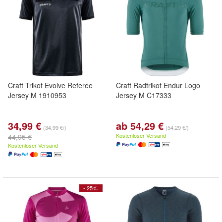
Craft Trikot Evolve Referee
Craft Radtrikot Endur Logo
Jersey M 1910953
Jersey M C17333
34,99 €
ab 54,29 €
(34,99 €/)
(54,29 €/)
Kostenloser Versand
44,95 €
Kostenloser Versand
- 25%