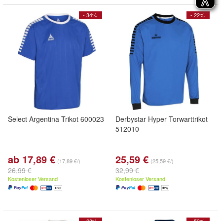
- 34%
- 22%
Select Argentina Trikot 600023
Derbystar Hyper Torwarttrikot
512010
ab 17,89 €
25,59 €
(17,89 €/)
(25,59 €/)
26,99 €
32,99 €
Kostenloser Versand
Kostenloser Versand