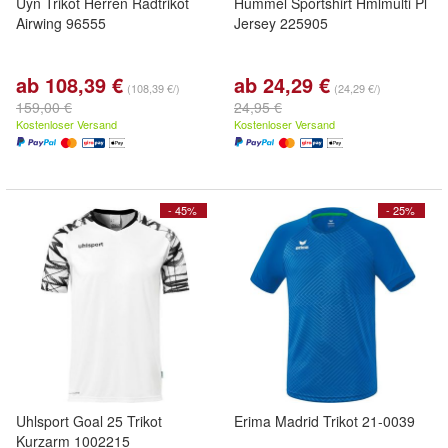
Uyn Trikot Herren Radtrikot
Hummel Sportshirt Hmlmulti Pl
Airwing 96555
Jersey 225905
ab 108,39 €
ab 24,29 €
(108,39 €/)
(24,29 €/)
159,00 €
24,95 €
Kostenloser Versand
Kostenloser Versand
- 45%
- 25%
Uhlsport Goal 25 Trikot
Erima Madrid Trikot 21-0039
Kurzarm 1002215