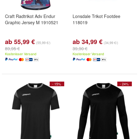
Craft Radtrikot Adv Endur
Lonsdale Trikot Footdee
Graphic Jersey M 1910521
118019
ab 55,99 €
ab 34,99 €
(55,99 €/)
(34,99 €/)
89,95 €
39,90 €
Kostenloser Versand
Kostenloser Versand
- 15%
- 24%