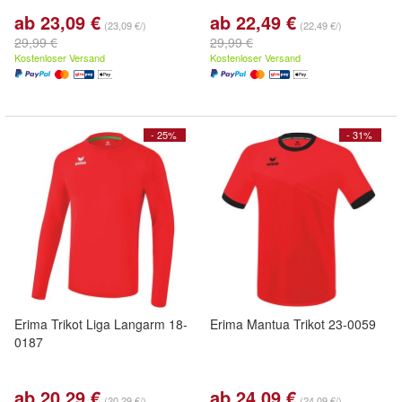
ab 23,09 €
ab 22,49 €
(23,09 €/)
(22,49 €/)
29,99 €
29,99 €
Kostenloser Versand
Kostenloser Versand
- 25%
- 31%
Erima Trikot Liga Langarm 18-
Erima Mantua Trikot 23-0059
0187
ab 20,29 €
ab 24,09 €
(20,29 €/)
(24,09 €/)