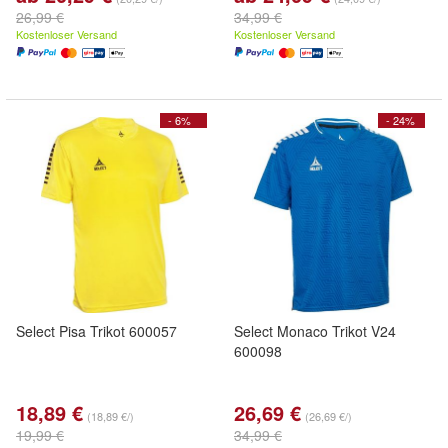
26,99 €
34,99 €
Kostenloser Versand
Kostenloser Versand
- 6%
- 24%
Select Pisa Trikot 600057
Select Monaco Trikot V24
600098
18,89 €
26,69 €
(18,89 €/)
(26,69 €/)
19,99 €
34,99 €