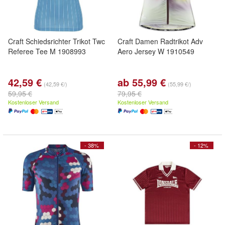
Craft Schiedsrichter Trikot Twc
Craft Damen Radtrikot Adv
Referee Tee M 1908993
Aero Jersey W 1910549
42,59 €
ab 55,99 €
(42,59 €/)
(55,99 €/)
59,95 €
79,95 €
Kostenloser Versand
Kostenloser Versand
- 38%
- 12%