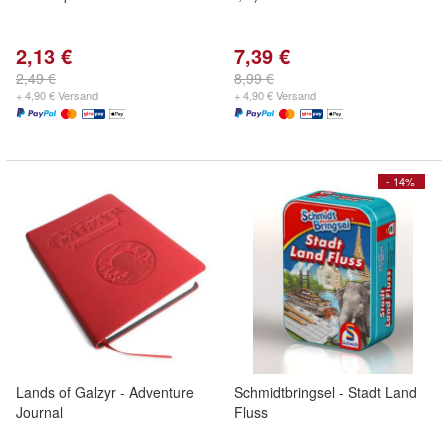
2,13 €
7,39 €
2,49 €
8,99 €
+ 4,90 € Versand
+ 4,90 € Versand
- 14%
Lands of Galzyr - Adventure
Schmidtbringsel - Stadt Land
Journal
Fluss