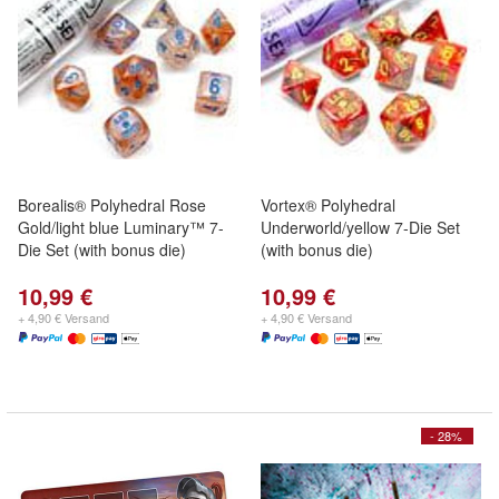
Borealis® Polyhedral Rose
Vortex® Polyhedral
Gold/light blue Luminary™ 7-
Underworld/yellow 7-Die Set
Die Set (with bonus die)
(with bonus die)
10,99 €
10,99 €
+ 4,90 € Versand
+ 4,90 € Versand
- 28%