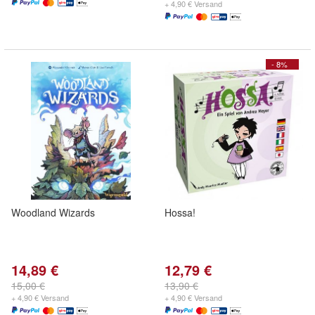
+ 4,90 € Versand
- 8%
Woodland Wizards
Hossa!
14,89 €
12,79 €
15,00 €
13,90 €
+ 4,90 € Versand
+ 4,90 € Versand