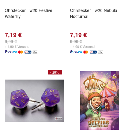
Ohrstecker - w20 Festive
Ohrstecker - w20 Nebula
Waterlily
Nocturnal
7,19 €
7,19 €
9,99 €
9,99 €
+ 4,90 € Versand
+ 4,90 € Versand
- 28%