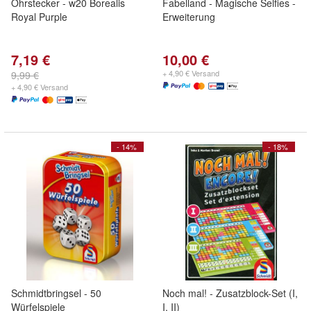
Ohrstecker - w20 Borealis
Fabelland - Magische Selfies -
Royal Purple
Erweiterung
7,19 €
10,00 €
+ 4,90 € Versand
9,99 €
+ 4,90 € Versand
- 14%
- 18%
Schmidtbringsel - 50
Noch mal! - Zusatzblock-Set (I,
Würfelspiele
I, II)