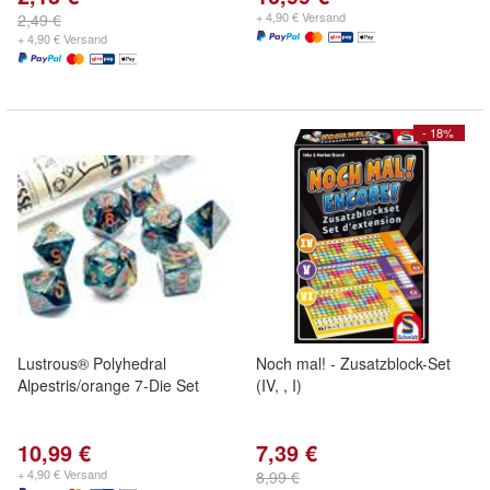
+ 4,90 € Versand
2,49 €
+ 4,90 € Versand
- 18%
Lustrous® Polyhedral
Noch mal! - Zusatzblock-Set
Alpestris/orange 7-Die Set
(IV, , I)
10,99 €
7,39 €
+ 4,90 € Versand
8,99 €