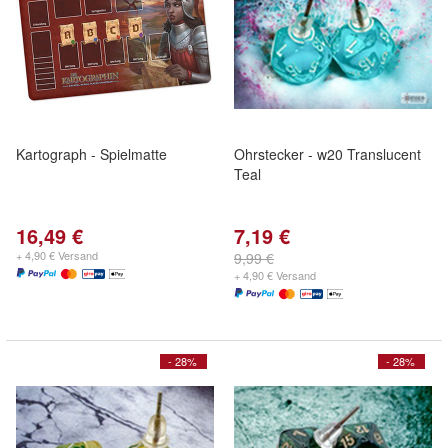
Kartograph - Spielmatte
Ohrstecker - w20 Translucent
Teal
16,49 €
7,19 €
+ 4,90 € Versand
9,99 €
+ 4,90 € Versand
- 28%
- 28%