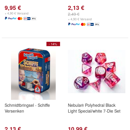
9,95 €
2,13 €
+ 4,90 € Versand
2,49 €
+ 4,90 € Versand
- 14%
Schmidtbringsel - Schiffe
Nebula® Polyhedral Black
Versenken
Light Special/white 7-Die Set
2,13 €
10,99 €