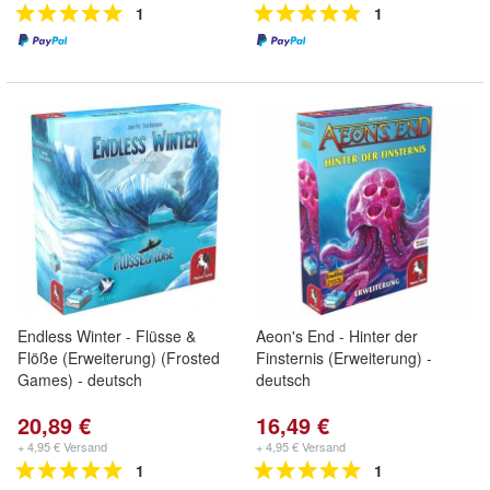
1
1
Endless Winter - Flüsse &
Aeon's End - Hinter der
Flöße (Erweiterung) (Frosted
Finsternis (Erweiterung) -
Games) - deutsch
deutsch
20,89 €
16,49 €
+ 4,95 € Versand
+ 4,95 € Versand
1
1