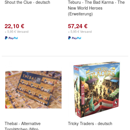
Shout the Clue - deutsch
Teburu - The Bad Karma - The
New World Heroes
(Erweiterung)
22,10 €
57,24 €
+ 5,95 € Versand
+ 5,95 € Versand
Thebai - Alternative
Tricky Traders - deutsch
Torplättchen (Mini-