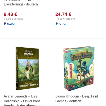
Erweiterung) - deutsch
8,48 €
24,74 €
+ 5,95 € Versand
+ 5,95 € Versand
Avatar Legends – Das
Bloom Kingdom - Deep Print
Rollenspiel - Onkel Irohs
Games - deutsch
Handbuch der Abenteuer -