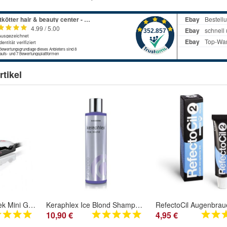
tikel
Babyliss - Baby Sleek Mini Glätteisen Haarglätter Nano Ceramic BAB2050E
Keraphlex Ice Blond Shampoo 200 ml #ice blond
10,90 €
4,95 €