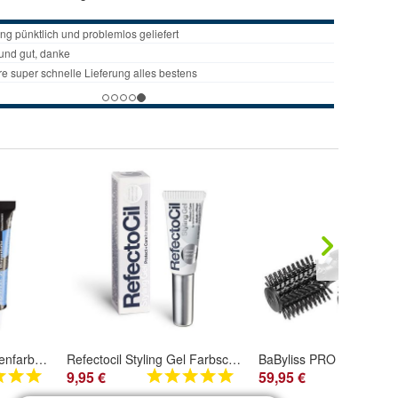
RefectoCil Augenbrauenfarbe und Wimpernfarbe 15 ml Blauschwarz 2
Refectocil Styling Gel Farbschutz, Pflege & Style 9ml
9,95 €
59,95 €