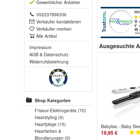
Gewerblich
er Anbieter
052237896336
Verkäufer kontaktieren
Verkäufer merken
Alle Artikel
Ausgesuchte Ar
Impressum
AGB
&
Datenschutz
Widerrufsbelehrung
352857
Shop Kategorien
Friseur-Elektrogeräte
(70)
Haarstyling
(0)
Haarfplege
(15)
Haarfarben &
19,95 €
Blondierungen
(0)