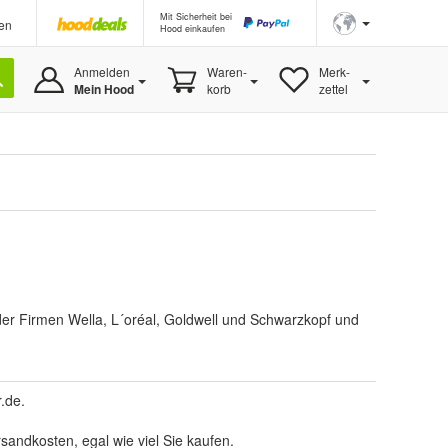
Mit Sicherheit bei
en
Hood einkaufen
Anmelden
Waren-
Merk-
Mein Hood
korb
zettel
e der Firmen Wella, L´oréal, Goldwell und Schwarzkopf und
r.de
.
sandkosten, egal wie viel Sie kaufen.