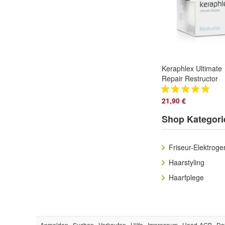
Keraphlex Ultimate
Repair Restructor
Pflegekur / Haarkur
/ Kur 200 ml
21,90 €
Shop Kategori
Friseur-Elektroge
Haarstyling
Haarfplege
Anmelden
Suchen
Verkaufen
Hilfe
Impressum
Hood-AGB
Da