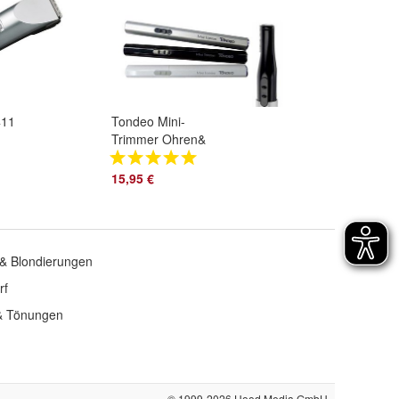
411
Tondeo Mini-
Trimmer Ohren&
schine
Nasenhaarschneider
Hairliner silber 3195
15,95 €
& Blondierungen
rf
& Tönungen
© 1999-2026
Hood Media GmbH