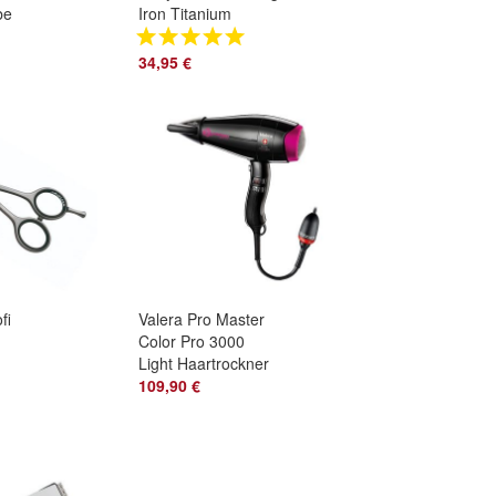
be
Iron Titanium
be
Tourmaline
z 1
Lockeneisen
34,95 €
Lockenstab 25 mm
2173E
fi
Valera Pro Master
Color Pro 3000
Light Haartrockner
Fön
109,90 €