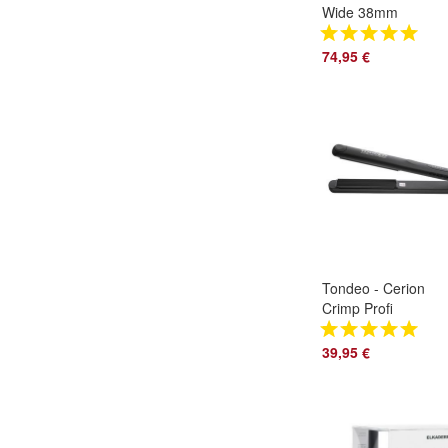
Wide 38mm
Konturen
Haarschneider
74,95 €
Barber 8081/1216
Tondeo - Cerion
Crimp Profi
Kreppeisen Kerami
31007
39,95 €