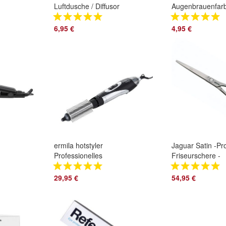
Luftdusche / Diffusor
Augenbrauenfar
für Babyliss Magic
und Wimpernfar
Fön
15 ml Tiefschwar
6,95 €
4,95 €
ermila hotstyler
Jaguar Satin -Pro
Professionelles
Friseurschere -
k
Airstyler-Set
Haarschere -
Lockenstab
Schere
29,95 €
54,95 €
Thermstab 3
Aufsätze