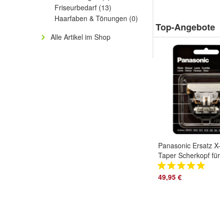
Friseurbedarf
(13)
Haarfaben & Tönungen
(0)
Top-Angebote
Alle Artikel im Shop
Panasonic Ersatz X
Taper Scherkopf für
ER-1611 ER-1512
ER-GP80 ER-
49,95 €
DGP72 ER-DGP82