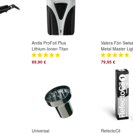
Andis ProFoil Plus
Valera Fön Swis
Lithium-Ionen Titan
Metal Master Lig
Folienrasierer
gold
P
17205
89,90 €
79,95 €
Universal
RefectoCil