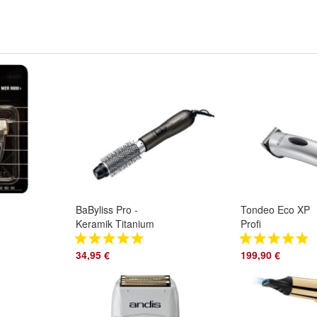
-
BaByliss Pro -
Tondeo Eco XP
Keramik Titanium
Profi
Lockenstab
Haarschneidema
Thermstab 32 mm
Haarschneider 3
34,95 €
199,90 €
BAB2676TTE