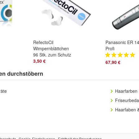
RefectoCil
Panasonic ER 1
Wimpernblättchen
Profi
96 Stk. zum Schutz
Haarschneidema
der Haut
3,50 €
ER1411 NEU
67,90 €
en durchstöbern
räte
Haarfarben 
Friseurbeda
Haarfaben 
tenschutz
Cookie-Einstellungen
Echtheit der Bewertungen