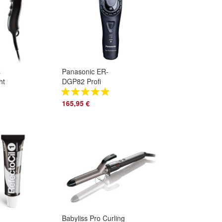
s
Panasonic ER-
ht
DGP82 Profi
Haarschneider
Haarschneidemaschine
165,95 €
ER-DGP 82 GP80
Babyliss Pro Curling