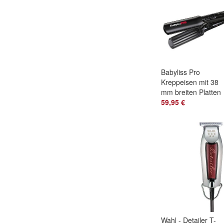
Babyliss Pro
Kreppeisen mit 38
mm breiten Platten
und Technologie E
59,95 €
5.0 BAB2658
Wahl - Detailer T-