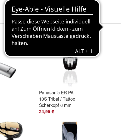
Panasonic ER PA
10S Tribal / Tattoo
schine
Scherkopf 6 mm
207
24,95 €