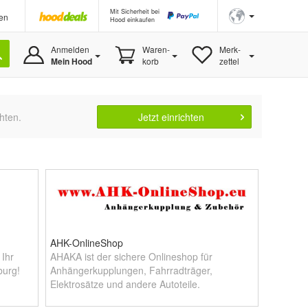
Mit Sicherheit bei
en
Hood einkaufen
Anmelden
Waren-
Merk-
Mein Hood
korb
zettel
hten.
Jetzt einrichten
AHK-OnlineShop
Ihr
AHAKA ist der sichere Onlineshop für
burg!
Anhängerkupplungen, Fahrradträger,
Elektrosätze und andere Autoteile.