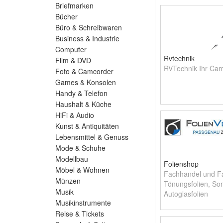
Briefmarken
Bücher
Büro & Schreibwaren
Business & Industrie
Computer
Rvtechnik
Film & DVD
RVTechnik Ihr Camp
Foto & Camcorder
Games & Konsolen
Handy & Telefon
Haushalt & Küche
HiFi & Audio
Kunst & Antiquitäten
Lebensmittel & Genuss
Mode & Schuhe
Modellbau
Folienshop
Möbel & Wohnen
Fachhandel und Fa
Münzen
Tönungsfolien, So
Musik
Autoglasfolien
Musikinstrumente
Reise & Tickets