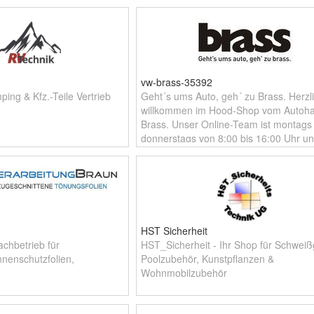
vw-brass-35392
ing & Kfz.-Teile Vertrieb
Geht´s ums Auto, geh´ zu Brass. Herzl
willkommen im Hood-Shop vom Autoh
Brass. Unser Online-Team ist montags 
donnerstags von 8:00 bis 16:00 Uhr u
freitags bis 14:00 Uhr für Sie erreichb
HST Sicherheit
chbetrieb für
HST_Sicherheit - Ihr Shop für Schweiß
nnenschutzfolien,
Poolzubehör, Kunstpflanzen &
Wohnmobilzubehör