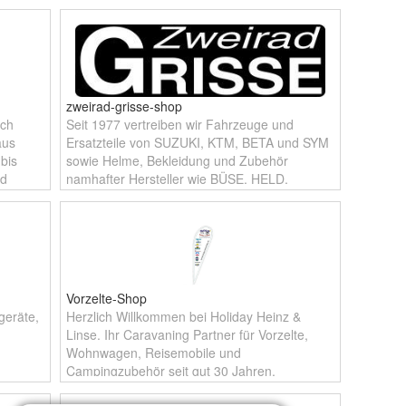
zweirad-grisse-shop
ich
Seit 1977 vertreiben wir Fahrzeuge und
aus
Ersatzteile von SUZUKI, KTM, BETA und SYM
bis
sowie Helme, Bekleidung und Zubehör
nd
namhafter Hersteller wie BÜSE, HELD,
LAZER, SCOTT uvm. zu TOP-Preisen! >>
TIPP: Bis
Vorzelte-Shop
geräte,
Herzlich Willkommen bei Holiday Heinz &
Linse. Ihr Caravaning Partner für Vorzelte,
Wohnwagen, Reisemobile und
Campingzubehör seit gut 30 Jahren.