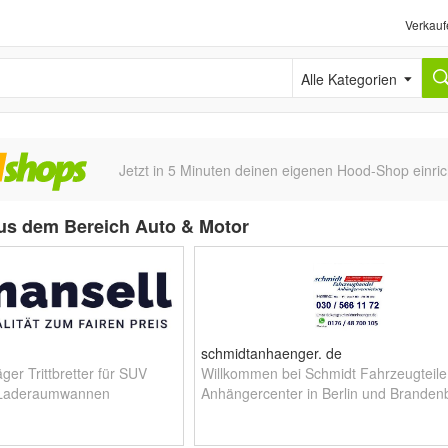
Verkauf
Alle Kategorien
Jetzt in 5 Minuten deinen eigenen Hood-Shop einric
s dem Bereich Auto & Motor
schmidtanhaenger. de
ger Trittbretter für SUV
Willkommen bei Schmidt Fahrzeugteile 
 Laderaumwannen
Anhängercenter in Berlin und Branden