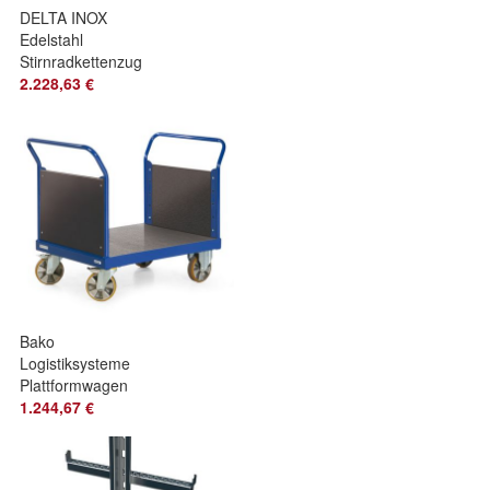
DELTA INOX
Edelstahl
Stirnradkettenzug
mit Edelstahl Last-
2.228,63 €
und Handkette
Tragkraft 1
Bako
Logistiksysteme
Plattformwagen
R2200 mit 2
1.244,67 €
Stirnwaenden
2200kg Tragkraft
2000x8