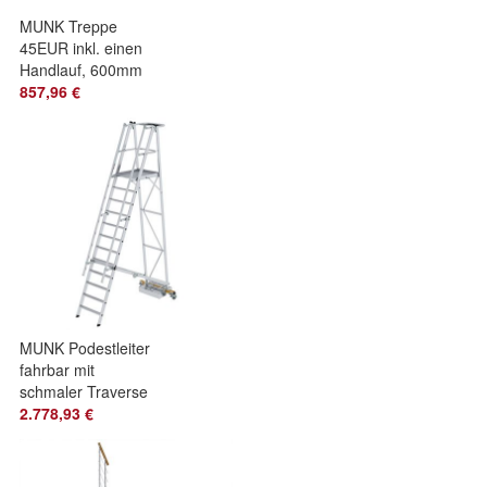
MUNK Treppe
45EUR inkl. einen
Handlauf, 600mm
Stufenbreite, 6
857,96 €
Stufen
MUNK Podestleiter
fahrbar mit
schmaler Traverse
12 Stufen
2.778,93 €