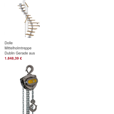
Dolle
Mittelholmtreppe
Dublin Gerade aus
Ahorn lackiert 71 cm
1.848,39 €
breit fuer GH 240–
29