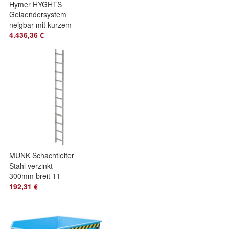
Hymer HYGHTS
Gelaendersystem
neigbar mit kurzem
Ausleger 30m
4.436,36 €
Laenge
MUNK Schachtleiter
Stahl verzinkt
300mm breit 11
Sprossen 3,08m
192,31 €
lang