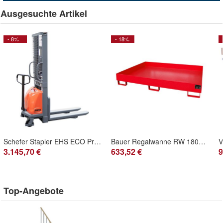
Ausgesuchte Artikel
- 8%
- 18%
Schefer Stapler EHS ECO Professional Semi Gabelhoehe max. 2500mm
Bauer Regalwanne RW 1800, lackiert, Feuerrot
3.145,70 €
633,52 €
9
Top-Angebote