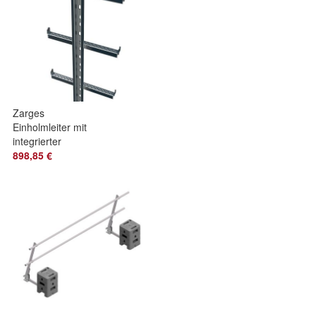
Zarges
Einholmleiter mit
integrierter
Steigschutzschiene
898,85 €
Edelstahl 2,80 m
Laenge