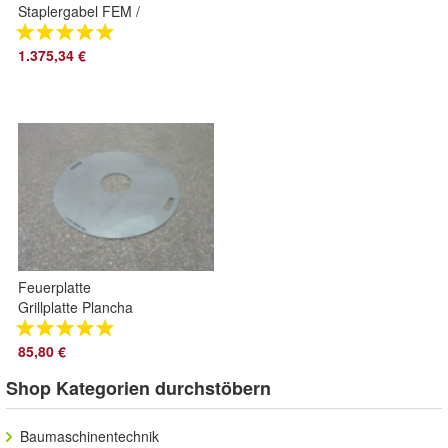
Staplergabel FEM /
ISO 2 passend für
MS03 Symlock
1.375,34 €
120cm Arbeitsbreite
Feuerplatte
Grillplatte Plancha
80cm Kugelgrill
Rundgrill
85,80 €
Feuertonne
Shop Kategorien durchstöbern
Baumaschinentechnik