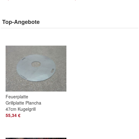
Top-Angebote
Feuerplatte
Grillplatte Plancha
47cm Kugelgrill
Rundgrill
55,34 €
Feuertonne