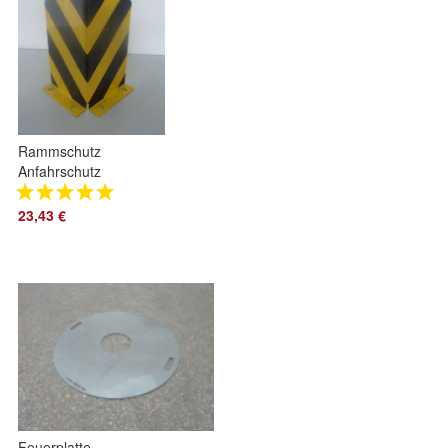
Rammschutz
Anfahrschutz
Kantenschutz L-
Form schwarz/gelb
23,43 €
versch. Längen
Feuerplatte