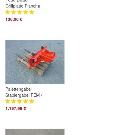
Grillplatte Plancha
100cm 5mm
Kugelgrill Rundgrill
130,00 €
Feuertonne
Palettengabel
Staplergabel FEM /
ISO 2 passend für
MS01 Symlock
1.197,96 €
100cm Arbeitsbreite