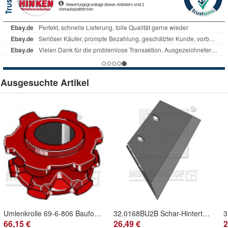
Ausgesuchte Artikel
Umlenkrolle 69-6-806 Bauform B, für Kettenteilung 10 X 35 mm passend für Welger
32.0168BU2B Schar-Hinterteil WG10B L - links (Lemken)
66,15 €
26,49 €
2