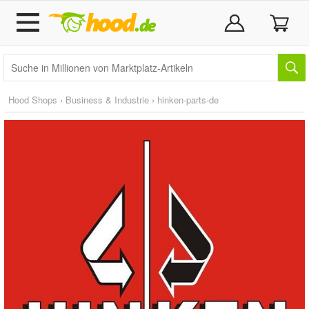
Hood Shops
›
Business & Industrie
›
hinken-parts-de