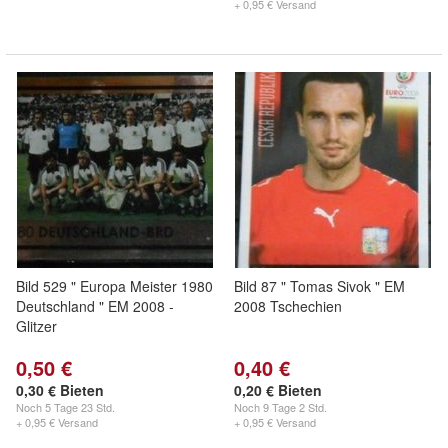
+ 0,95 € Versand
Bild 529 " Europa Meister 1980
Bild 87 " Tomas Sivok " EM
Deutschland " EM 2008 -
2008 Tschechien
Glitzer
0,50 €
0,40 €
0,30 € Bieten
0,20 € Bieten
Noch
5 Tage 23 Std.
Noch
9 Tage 2 Std.
+ 0,95 € Versand
+ 0,95 € Versand