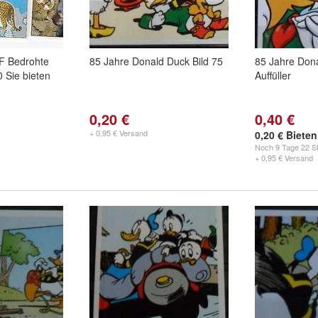
F Bedrohte
85 Jahre Donald Duck Bild 75
85 Jahre Dona
0 Sie bieten
Auffüller
0,20 €
0,40 €
+ 0,95 € Versand
0,20 € Bieten
Noch
9 Tage 22 St
+ 0,95 € Versand