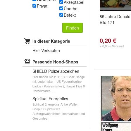
Akzeptabel
Privat
Überholt
Defekt
85 Jahre Donald
Bild 171
Finden
0,20 €
In dieser Kategorie
+ 0,95 € Versand
Hier Verkaufen
Passende Hood-Shops
SHIELD Polizeiabzeichen
Hier finden Sie z.B: FBI "Seal" Badge
mit Lederhalter ( US Federal police
badge / Polizeimarke ), Hawaii Five 0
Polizeimarke ! ...
Spiritual Energetics
Spiritual Energetics Anke Walter,
Shop für Spirituelles,
Außergewöhnliches, Innovatives und
Gesundes.