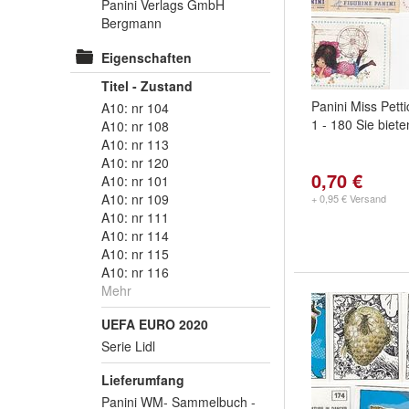
Panini Verlags GmbH
Bergmann
Eigenschaften
Titel - Zustand
Panini Miss Petti
A10: nr 104
1 - 180 Sie biete
A10: nr 108
A10: nr 113
A10: nr 120
0,70 €
A10: nr 101
A10: nr 109
+ 0,95 € Versand
A10: nr 111
A10: nr 114
A10: nr 115
A10: nr 116
Mehr
UEFA EURO 2020
Serie Lidl
Lieferumfang
Panini WM- Sammelbuch -