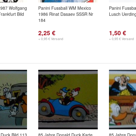
 1987 Wolfgang
Panini Fussball WM Mexico
Panini Fussba
rankfurt Bild
1986 Rinat Dasaev SSSR Nr
Lusch Uerdin
184
2,25 €
1,50 €
+ 0,95 € Versand
+ 0,95 € Versand
 Duck Bild 113
85 Jahre Donald Duck Karte
85 Jahre Dona