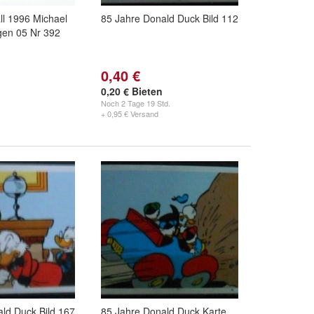
ll 1996 Michael
85 Jahre Donald Duck Bild 112
gen 05 Nr 392
0,40 €
0,20 € Bieten
Noch
2 Tage 19 Std.
+ 0,95 € Versand
ld Duck Bild 167
85 Jahre Donald Duck Karte