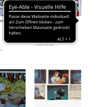
ld Duck Bild 76
85 Jahre Donald Duck Bild 78
0,20 €
+ 0,95 € Versand
d.