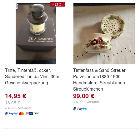
- 21%
Tinte, Tintenfaß, ocker,
Tintenfass & Sand-Streuer
Sonderedition da Vinci;30ml,
Porzellan um1880-1900
Geschenkverpackung
Handmalerei Streublumen
Streublümchen
14,95 €
99,00 €
+ 6,99 € Versand
18,95 €
+ 4,95 € Versand