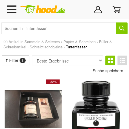
20 Artikel in
Sammeln & Seltenes
›
Papier & Schreiben
›
Füller &
Schreibartikel
›
Schreibtischobjekte
›
Tintenfässer
Filter
1
Suche speichern
- 32%