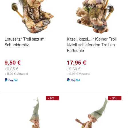
Lotussitz" Troll sitzt im
Kitzel, kitzel...." Kleiner Troll
Schneidersitz
kiztelt schlafenden Troll an
Fußsohle
9,50 €
17,95 €
10,05 €
19,60 €
+ 5,95 € Versand
+ 5,95 € Versand
- 8%
- 9%