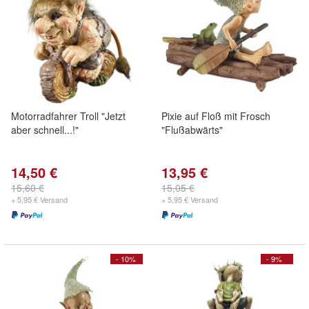
Motorradfahrer Troll "Jetzt
Pixie auf Floß mit Frosch
aber schnell...!"
"Flußabwärts"
14,50 €
13,95 €
15,60 €
15,05 €
+ 5,95 € Versand
+ 5,95 € Versand
- 10%
- 9%