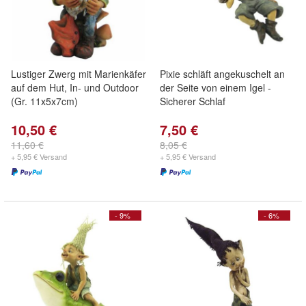
Lustiger Zwerg mit Marienkäfer
Pixie schläft angekuschelt an
auf dem Hut, In- und Outdoor
der Seite von einem Igel -
(Gr. 11x5x7cm)
Sicherer Schlaf
10,50 €
7,50 €
11,60 €
8,05 €
+ 5,95 € Versand
+ 5,95 € Versand
- 9%
- 6%