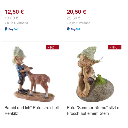
12,50 €
20,50 €
13,60 €
22,60 €
+ 5,95 € Versand
+ 5,95 € Versand
- 9%
- 9%
Bambi und ich" Pixie streichelt
Pixie "Sommerträume" sitzt mit
Rehkitz
Frosch auf einem Stein