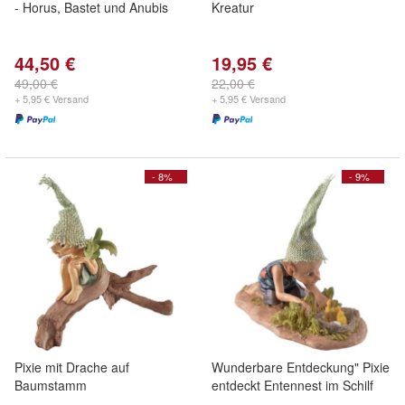
- Horus, Bastet und Anubis
Kreatur
44,50 €
19,95 €
49,00 €
22,00 €
+ 5,95 € Versand
+ 5,95 € Versand
- 8%
- 9%
Pixie mit Drache auf
Wunderbare Entdeckung" Pixie
Baumstamm
entdeckt Entennest im Schilf