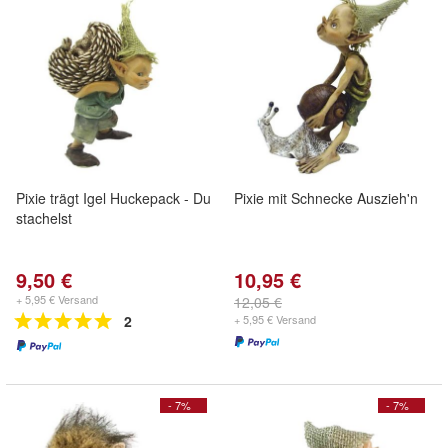
Pixie trägt Igel Huckepack - Du
Pixie mit Schnecke Auszieh'n
stachelst
9,50 €
10,95 €
+ 5,95 € Versand
12,05 €
2
+ 5,95 € Versand
- 7%
- 7%