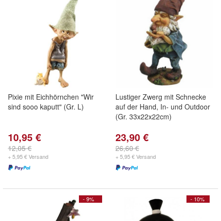
Pixie mit Eichhörnchen "Wir
Lustiger Zwerg mit Schnecke
sind sooo kaputt" (Gr. L)
auf der Hand, In- und Outdoor
(Gr. 33x22x22cm)
10,95 €
23,90 €
12,05 €
26,60 €
+ 5,95 € Versand
+ 5,95 € Versand
- 9%
- 10%