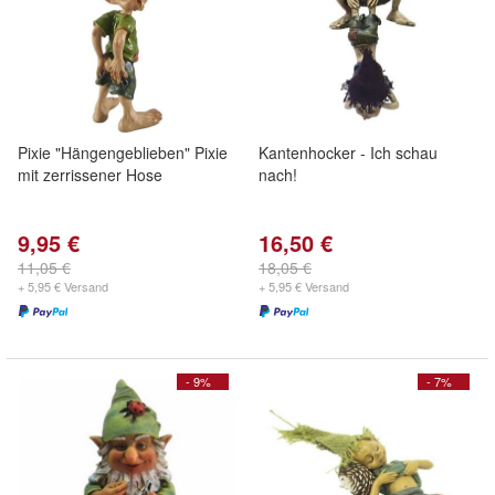
Pixie "Hängengeblieben" Pixie
Kantenhocker - Ich schau
mit zerrissener Hose
nach!
9,95 €
16,50 €
11,05 €
18,05 €
+ 5,95 € Versand
+ 5,95 € Versand
- 9%
- 7%