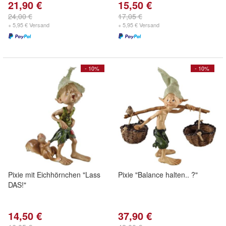
21,90 €
15,50 €
24,00 €
17,05 €
+ 5,95 € Versand
+ 5,95 € Versand
- 10%
- 10%
Pixie mit Eichhörnchen "Lass
Pixie "Balance halten.. ?"
DAS!"
14,50 €
37,90 €