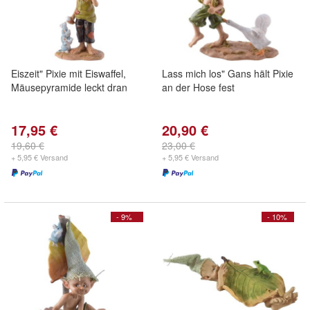
Eiszeit" Pixie mit Eiswaffel,
Lass mich los" Gans hält Pixie
Mäusepyramide leckt dran
an der Hose fest
17,95 €
20,90 €
19,60 €
23,00 €
+ 5,95 € Versand
+ 5,95 € Versand
- 9%
- 10%