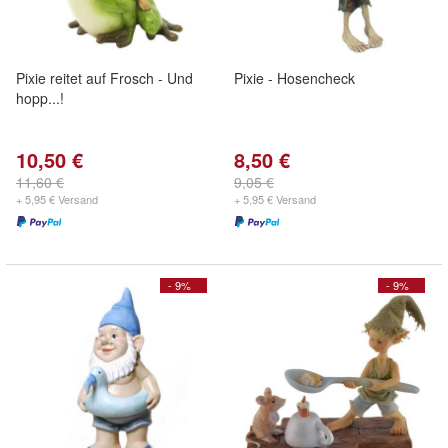
Pixie reitet auf Frosch - Und
Pixie - Hosencheck
hopp...!
10,50 €
8,50 €
11,60 €
9,05 €
+ 5,95 € Versand
+ 5,95 € Versand
- 9%
- 9%