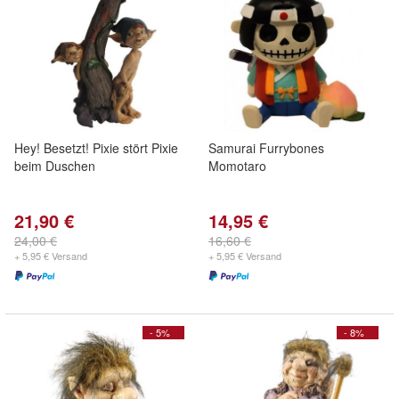
Hey! Besetzt! Pixie stört Pixie
Samurai Furrybones
beim Duschen
Momotaro
21,90 €
14,95 €
24,00 €
16,60 €
+ 5,95 € Versand
+ 5,95 € Versand
- 5%
- 8%