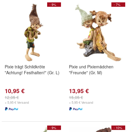
- 9%
- 7%
Pixie trägt Schildkröte
Pixie und Pixiemädchen
"Achtung! Festhalten!" (Gr. L)
"Freunde" (Gr. M)
10,95 €
13,95 €
12,05 €
15,05 €
+ 5,95 € Versand
+ 5,95 € Versand
- 9%
- 10%