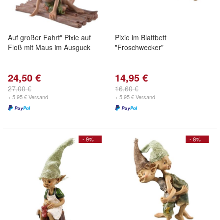
Auf großer Fahrt" Pixie auf
Pixie im Blattbett
Floß mit Maus im Ausguck
"Froschwecker"
24,50 €
14,95 €
27,00 €
16,60 €
+ 5,95 € Versand
+ 5,95 € Versand
- 9%
- 8%