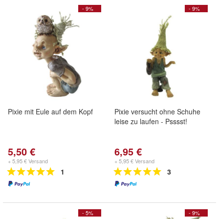
- 9%
- 9%
Pixie mit Eule auf dem Kopf
Pixie versucht ohne Schuhe
leise zu laufen - Psssst!
5,50 €
6,95 €
+ 5,95 € Versand
+ 5,95 € Versand
1
3
- 5%
- 9%