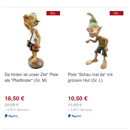
- 8%
- 9%
Da hinten ist unser Ziel" Pixie
Pixie "Schau mal da" mit
als "Pfadfinder" (Gr. M)
grünem Hut (Gr. L)
18,50 €
10,50 €
20,05 €
11,60 €
+ 5,95 € Versand
+ 5,95 € Versand