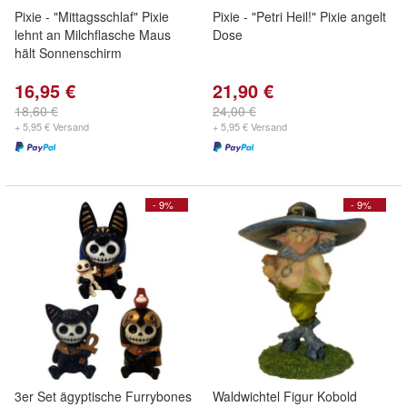
Pixie - "Mittagsschlaf" Pixie
Pixie - "Petri Heil!" Pixie angelt
lehnt an Milchflasche Maus
Dose
hält Sonnenschirm
16,95 €
21,90 €
18,60 €
24,00 €
+ 5,95 € Versand
+ 5,95 € Versand
- 9%
- 9%
3er Set ägyptische Furrybones
Waldwichtel Figur Kobold