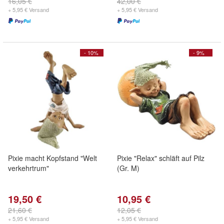
16,05 €
42,00 €
+ 5,95 € Versand
+ 5,95 € Versand
- 10%
- 9%
Pixie macht Kopfstand "Welt
Pixie "Relax" schläft auf Pilz
verkehrtrum"
(Gr. M)
19,50 €
10,95 €
21,60 €
12,05 €
+ 5,95 € Versand
+ 5,95 € Versand