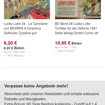
Lucky Luke 24 - La Caravane
BD Band 28 Lucky Luke
von MORRIS & Goscinny
Tortillas für die Daltons 1981
Softcover Zustand gut
Delta Verlag GmbH Comic alt
8,20 €
19,95 €
Bieten
Noch
4 Std. 11 Min.
6,20 € Bieten
+ 2,80 € Versand
Noch
8 Tage 3 Std.
+ 1,80 € Versand
Verpasse keine Angebote mehr!
Abonniere jetzt unseren Newsletter und erhalte exklusive
Rabatte und Neuigkeiten.
Extra-Bonus: 60 Tage Nextory kostenlos - Zugriff auf 1,4