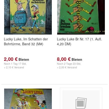
Lucky Luke, Im Schatten der
Lucky Luke Br Nr. 17 (1. Aufl.
Bohrtürme, Band 32 (M#)
4,20 DM)
2,00 €
8,00 €
Bieten
Bieten
Noch
1 Tag 17 Std.
Noch
2 Tage 23 Std.
+ 2,10 € Versand
+ 2,00 € Versand