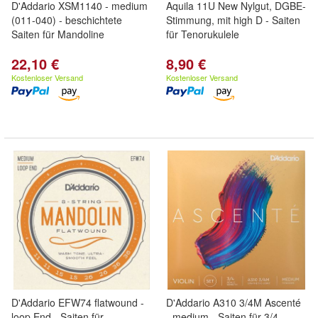
D'Addario XSM1140 - medium
Aquila 11U New Nylgut, DGBE-
(011-040) - beschichtete
Stimmung, mit high D - Saiten
Saiten für Mandoline
für Tenorukulele
22,10 €
8,90 €
Kostenloser Versand
Kostenloser Versand
D'Addario EFW74 flatwound -
D'Addario A310 3/4M Ascenté
loop End - Saiten für
- medium - Saiten für 3/4-