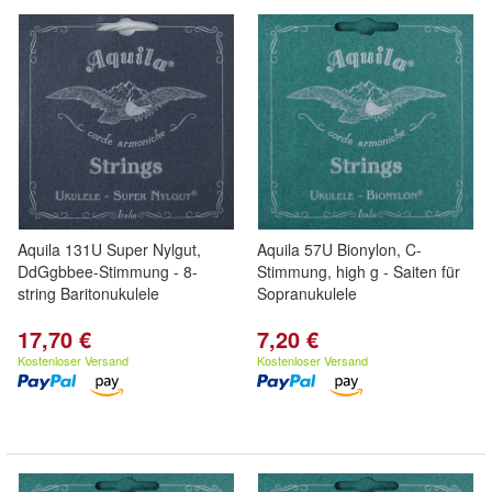
Aquila 131U Super Nylgut,
Aquila 57U Bionylon, C-
DdGgbbee-Stimmung - 8-
Stimmung, high g - Saiten für
string Baritonukulele
Sopranukulele
17,70 €
7,20 €
Kostenloser Versand
Kostenloser Versand