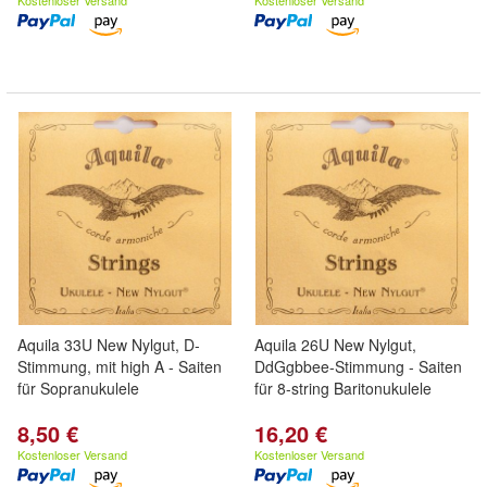
Kostenloser Versand
Kostenloser Versand
Aquila 33U New Nylgut, D-
Aquila 26U New Nylgut,
Stimmung, mit high A - Saiten
DdGgbbee-Stimmung - Saiten
für Sopranukulele
für 8-string Baritonukulele
8,50 €
16,20 €
Kostenloser Versand
Kostenloser Versand