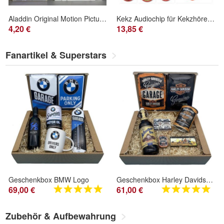
Aladdin Original Motion Picture Soundtrack Filmmusik 1992 Walt Disney PickWick MC
Kekz Audiochip für Kekzhörer Hörspiel Audio Chip Auswahl Blister Neu Top Angebot
4,20 €
13,85 €
Fanartikel & Superstars
Geschenkbox BMW Logo
Geschenkbox Harley Davidson Classic Box L4
69,00 €
61,00 €
Zubehör & Aufbewahrung