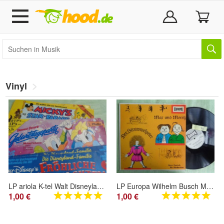
Vinyl
LP ariola K-tel Walt Disneyland Fröhliche Weihnachten Geburtstagsparty Starparade
LP Europa Wilhelm Busch Max Moritz Struwwelpeter Fips Affe fromme Helene Frau Knopp..
1,00 €
1,00 €