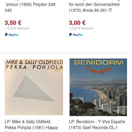
´amour (1969) Polydor 249
für euch den Sonnenschein
340
(1972) Ariola 86 261 IT
3,50 €
3,00 €
+ 5,30 € Versand
+ 5,30 € Versand
LP: Mike & Sally Oldfield:
LP: Benidorm - Y Viva España
Pekka Pohjola (1981) Happy
(1973) Saef Records OL-1