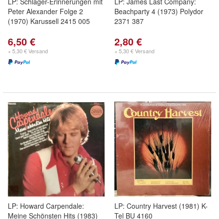
LP: Schlager-Erinnerungen mit
LP: James Last Company:
Peter Alexander Folge 2
Beachparty 4 (1973) Polydor
(1970) Karussell 2415 005
2371 387
6,50 €
2,80 €
+ 5,30 € Versand
+ 5,30 € Versand
LP: Howard Carpendale:
LP: Country Harvest (1981) K-
Meine Schönsten Hits (1983)
Tel BU 4160