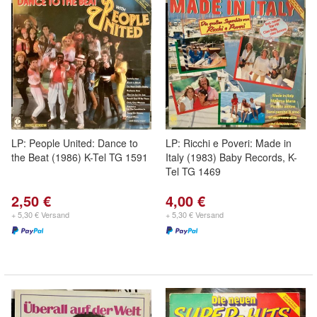
LP: People United: Dance to
LP: Ricchi e Poveri: Made in
the Beat (1986) K-Tel TG 1591
Italy (1983) Baby Records, K-
Tel TG 1469
2,50 €
4,00 €
+ 5,30 € Versand
+ 5,30 € Versand