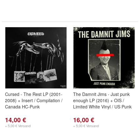
Cursed - The Rest LP (2001-
The Damnit Jims - Just punk
2008) + Insert / Compilation /
enough LP (2016) + OIS /
Canada HC-Punk
Limited White Vinyl / US Punk
14,00 €
16,00 €
+ 5,00 € Versand
+ 5,00 € Versand