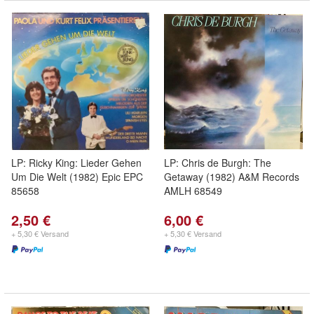
LP: Ricky King: Lieder Gehen
LP: Chris de Burgh: The
Um Die Welt (1982) Epic EPC
Getaway (1982) A&M Records
85658
AMLH 68549
2,50 €
6,00 €
+ 5,30 € Versand
+ 5,30 € Versand