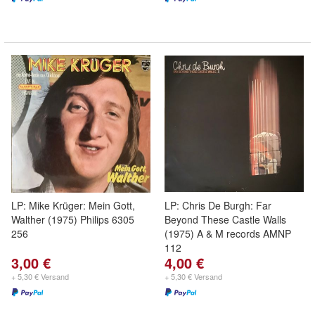
LP: Mike Krüger: Mein Gott,
LP: Chris De Burgh: Far
Walther (1975) Philips 6305
Beyond These Castle Walls
256
(1975) A & M records AMNP
112
3,00 €
4,00 €
+ 5,30 € Versand
+ 5,30 € Versand