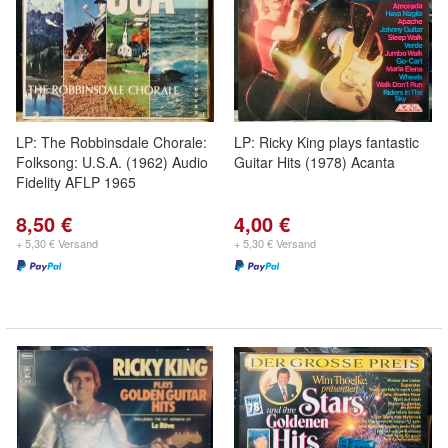
LP: The Robbinsdale Chorale:
LP: Ricky King plays fantastic
Folksong: U.S.A. (1962) Audio
Guitar Hits (1978) Acanta
Fidelity AFLP 1965
8,50 €
4,00 €
+ 5,30 € Versand
+ 5,30 € Versand