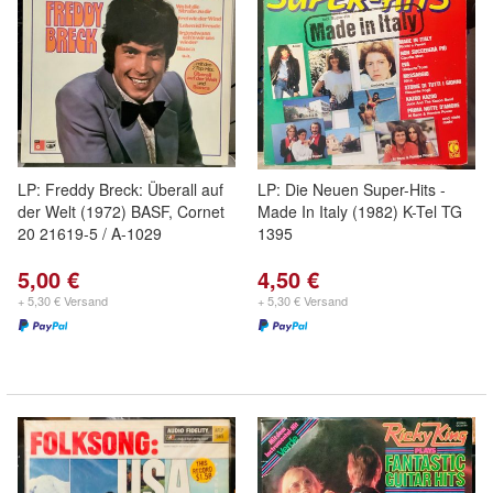
LP: Freddy Breck: Überall auf
LP: Die Neuen Super-Hits -
der Welt (1972) BASF, Cornet
Made In Italy (1982) K-Tel TG
20 21619-5 / A-1029
1395
5,00 €
4,50 €
+ 5,30 € Versand
+ 5,30 € Versand