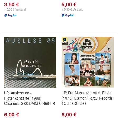
3,50 €
5,00 €
+ 5,30 € Versand
+ 5,30 € Versand
LP: Auslese 88 -
LP: Die Musik kommt 2. Folge
Flötenkonzerte (1988)
(1975) Clariton/Hörzu Records
Capriccio G88 DMM C-4565 B
1C 228-31 266
6,00 €
6,00 €