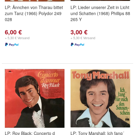
LP: Ännchen von Tharau bittet
LP: Lieder unserer Zeit in Licht
zum Tanz (1966) Polydor 249
und Schatten (1968) Phillips 88
028
265 Y
6,00 €
3,00 €
+ 5,30 € Versand
+ 5,30 € Versand
LP: Roy Black: Concerto d
LP: Tony Marshall: Ich fang´