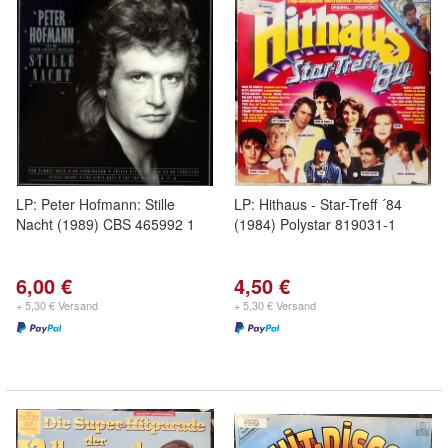
LP: Peter Hofmann: Stille
LP: Hithaus - Star-Treff ´84
Nacht (1989) CBS 465992 1
(1984) Polystar 819031-1
6,00 €
4,50 €
+ 5,30 € Versand
+ 5,30 € Versand