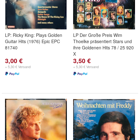
LP: Ricky King: Plays Golden
LP Der Große Preis Wim
Guitar Hits (1976) Epic EPC
Thoelke präsentiert Stars und
81740
ihre Goldenen Hits 78 / 25 920
X
3,00 €
3,50 €
+ 5,30 € Versand
+ 5,30 € Versand