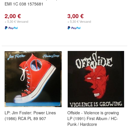
EMI 1C 038 1575681
2,00 €
3,00 €
+ 5,30 € Versand
+ 5,30 € Versand
LP: Jim Foster: Power Lines
Offside - Violence is growing
(1986) RCA PL 89 907
LP (1991) First Album / HC-
Punk / Hardcore