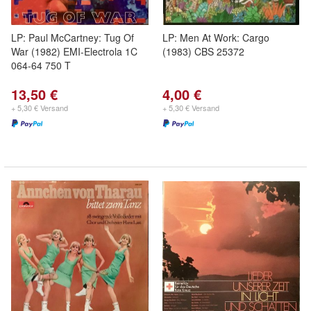
LP: Paul McCartney: Tug Of
LP: Men At Work: Cargo
War (1982) EMI-Electrola 1C
(1983) CBS 25372
064-64 750 T
13,50 €
4,00 €
+ 5,30 € Versand
+ 5,30 € Versand