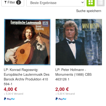
Filter
2
Suche speichern
LP: Konrad Ragossnig:
LP: Peter Hofmann -
Europäische Lautenmusik Des
Monuments (1988) CBS
Barock Archiv Produktion 410
463126 1
594-1
4,00 €
2,00 €
+ 5,30 € Versand
+ 5,30 € Versand