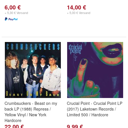
6,00 €
14,00 €
+ 5,30 € Versand
+ 5,00 € Versand
Crumbsuckers - Beast on my
Crucial Point - Crucial Point LP
back LP (1988) Repress /
(2017) Laketown Records /
Yellow Vinyl / New York
Limited 500 / Hardcore
Hardcore
22,00 €
9,99 €