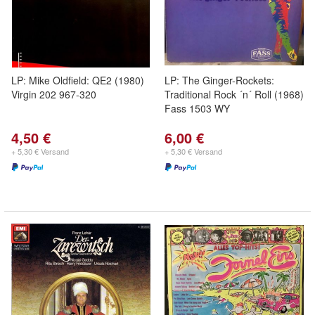
LP: Mike Oldfield: QE2 (1980)
LP: The Ginger-Rockets:
Virgin 202 967-320
Traditional Rock ´n´ Roll (1968)
Fass 1503 WY
4,50 €
6,00 €
+ 5,30 € Versand
+ 5,30 € Versand