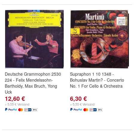
Deutsche Grammophon 2530
Supraphon 1 10 1348 -
224 - Felix Mendelssohn-
Bohuslav Martin? - Concerto
Bartholdy, Max Bruch, Yong
No. 1 For Cello & Orchestra
Uck
12,60 €
6,30 €
+ 5,55 € Versand
+ 5,55 € Versand