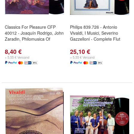
Classics For Pleasure CFP
Philips 839.726 - Antonio
40012 - Joaquín Rodrigo, John
Vivaldi, I Musici, Severino
Zaradin, Philomusica Of
Gazzelloni - Complete Flut
8,40 €
25,10 €
+ 5,55 € Versand
+ 5,55 € Versand