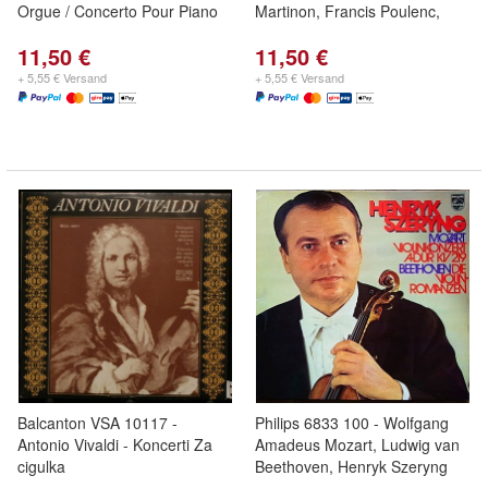
Orgue / Concerto Pour Piano
Martinon, Francis Poulenc,
11,50 €
11,50 €
+ 5,55 € Versand
+ 5,55 € Versand
Balcanton VSA 10117 -
Philips 6833 100 - Wolfgang
Antonio Vivaldi - Koncerti Za
Amadeus Mozart, Ludwig van
cigulka
Beethoven, Henryk Szeryng