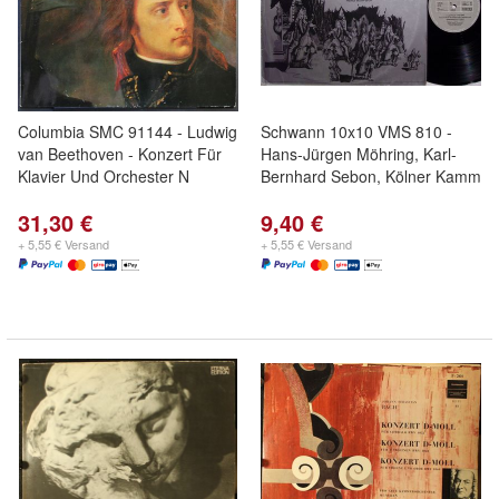
Columbia SMC 91144 - Ludwig
Schwann 10x10 VMS 810 -
van Beethoven - Konzert Für
Hans-Jürgen Möhring, Karl-
Klavier Und Orchester N
Bernhard Sebon, Kölner Kamm
31,30 €
9,40 €
+ 5,55 € Versand
+ 5,55 € Versand