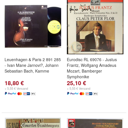
Leuenhagen & Paris 2 891 285
Eurodisc RL 69076 - Justus
- Ivan Mane Jarnovi?, Johann
Frantz, Wolfgang Amadeus
Sebastian Bach, Kamme
Mozart, Bamberger
Symphonike
18,80 €
25,10 €
+ 5,55 € Versand
+ 5,55 € Versand