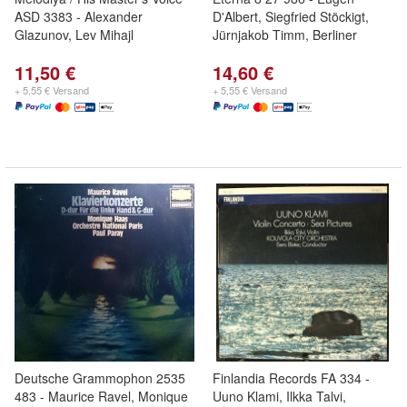
ASD 3383 - Alexander
D'Albert, Siegfried Stöckigt,
Glazunov, Lev Mihajl
Jürnjakob Timm, Berliner
11,50 €
14,60 €
+ 5,55 € Versand
+ 5,55 € Versand
Deutsche Grammophon 2535
Finlandia Records FA 334 -
483 - Maurice Ravel, Monique
Uuno Klami, Ilkka Talvi,