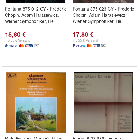
Fontana 875 012 CY - Frédéric
Fontana 875 023 CY - Frédéric
Chopin, Adam Harasiewicz,
Chopin, Adam Harasiewicz,
Wiener Symphoniker, He
Wiener Symphoniker, He
18,80 €
17,80 €
+ 5,55 € Versand
+ 5,55 € Versand
Melodiya / His Master's Voice
Eterna 8 27 986 - Eugen