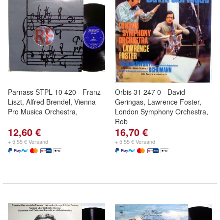
Parnass STPL 10 420 - Franz
Orbis 31 247 0 - David
Liszt, Alfred Brendel, Vienna
Geringas, Lawrence Foster,
Pro Musica Orchestra,
London Symphony Orchestra,
Rob
12,60 €
16,70 €
+ 5,55 € Versand
+ 5,55 € Versand