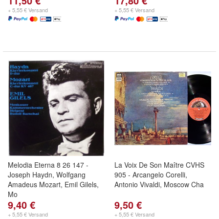
11,50 €
17,80 €
+ 5,55 € Versand
+ 5,55 € Versand
Melodia Eterna 8 26 147 -
La Voix De Son Maître CVHS
Joseph Haydn, Wolfgang
905 - Arcangelo Corelli,
Amadeus Mozart, Emil Gilels,
Antonio Vivaldi, Moscow Cha
Mo
9,40 €
9,50 €
+ 5,55 € Versand
+ 5,55 € Versand