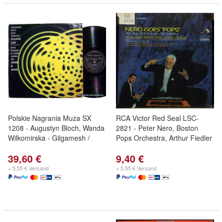
Polskie Nagrania Muza SX
RCA Victor Red Seal LSC-
1208 - Augustyn Bloch, Wanda
2821 - Peter Nero, Boston
Wilkomirska - Gilgamesh /
Pops Orchestra, Arthur Fiedler
39,60 €
9,40 €
+ 5,55 € Versand
+ 5,55 € Versand