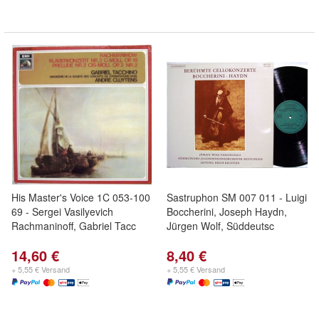
His Master's Voice 1C 053-100
Sastruphon SM 007 011 - Luigi
69 - Sergei Vasilyevich
Boccherini, Joseph Haydn,
Rachmaninoff, Gabriel Tacc
Jürgen Wolf, Süddeutsc
14,60 €
8,40 €
+ 5,55 € Versand
+ 5,55 € Versand