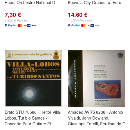
Haas, Orchestre National D
Kouvola City Orchestra, Eero
7,30 €
14,60 €
+ 5,55 € Versand
+ 5,55 € Versand
Erato STU 70566 - Heitor Villa-
Amadeo AVRS 6236 - Antonio
Lobos, Turibio Santos -
Vivaldi, John Dowland,
Concerto Pour Guitare Et
Giuseppe Torelli, Ferdinando C