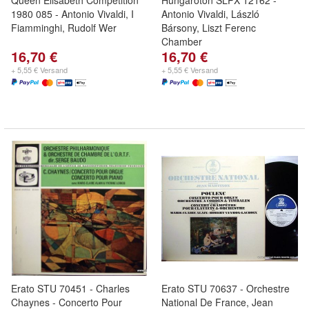
Queen Elisabeth Competition
Hungaroton SLPX 12162 -
1980 085 - Antonio Vivaldi, I
Antonio Vivaldi, László
Fiamminghi, Rudolf Wer
Bársony, Liszt Ferenc
Chamber
16,70 €
16,70 €
+ 5,55 € Versand
+ 5,55 € Versand
Erato STU 70451 - Charles
Erato STU 70637 - Orchestre
Chaynes - Concerto Pour
National De France, Jean