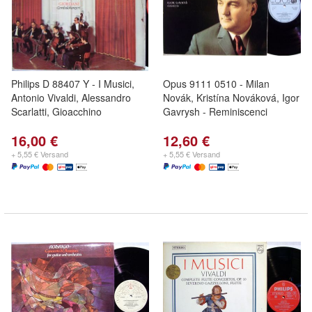
Philips D 88407 Y - I Musici,
Opus 9111 0510 - Milan
Antonio Vivaldi, Alessandro
Novák, Kristína Nováková, Igor
Scarlatti, Gioacchino
Gavrysh - Reminiscenci
16,00 €
12,60 €
+ 5,55 € Versand
+ 5,55 € Versand