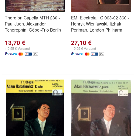
Thorofon Capella MTH 230 -
EMI Electrola 1C 063-02 360 -
Paul Juon, Alexander
Henryk Wieniawski, Itzhak
Tcherepnin, Göbel-Trio Berlin
Perlman, London Philharm
13,70 €
27,10 €
+ 5,55 € Versand
+ 5,55 € Versand