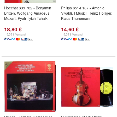
Hoechst 639 782 - Benjamin
Philips 6514 167 - Antonio
Britten, Wolfgang Amadeus
Vivaldi, I Musici, Heinz Holliger,
Mozart, Pyotr Ilyich Tchaik
Klaus Thunemann -
18,80 €
14,60 €
+ 5,55 € Versand
+ 5,55 € Versand