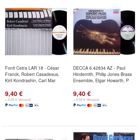
Fonit Cetra LAR 18 - César
DECCA 6.42834 AZ - Paul
Franck, Robert Casadesus,
Hindemith, Philip Jones Brass
Kiril Kondrashin, Carl Mar
Ensemble, Elgar Howarth, P
9,40 €
9,40 €
+ 5,55 € Versand
+ 5,55 € Versand