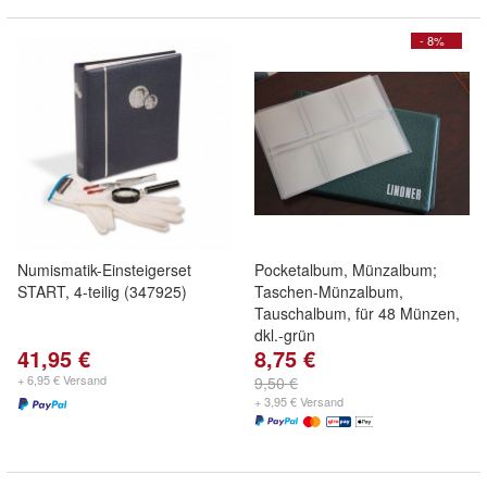
- 8%
Numismatik-Einsteigerset
Pocketalbum, Münzalbum;
START, 4-teilig (347925)
Taschen-Münzalbum,
Tauschalbum, für 48 Münzen,
dkl.-grün
41,95 €
8,75 €
+ 6,95 € Versand
9,50 €
+ 3,95 € Versand