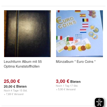
Leuchtturm Album mit 55
Münzalbum " Euro Coins "
Optima Kunststoffhüllen
25,00 €
3,00 €
Bieten
Noch
1 Tag 17 Std.
20,00 € Bieten
+ 5,90 € Versand
Noch
4 Tage 15 Std.
+ 7,69 € Versand