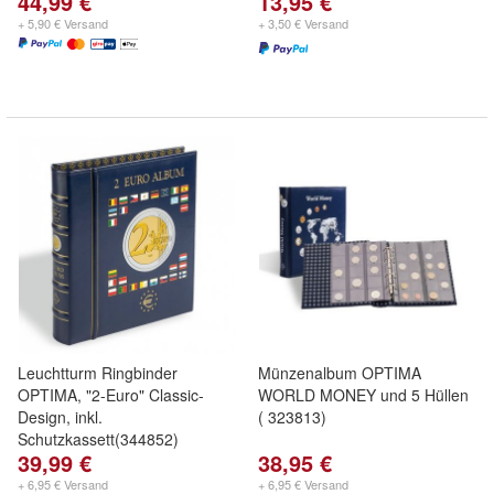
44,99 €
13,95 €
+ 5,90 € Versand
+ 3,50 € Versand
Leuchtturm Ringbinder
Münzenalbum OPTIMA
OPTIMA, "2-Euro" Classic-
WORLD MONEY und 5 Hüllen
Design, inkl.
( 323813)
Schutzkassett(344852)
39,99 €
38,95 €
+ 6,95 € Versand
+ 6,95 € Versand