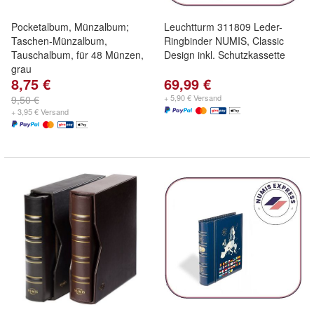
Pocketalbum, Münzalbum;
Leuchtturm 311809 Leder-
Taschen-Münzalbum,
Ringbinder NUMIS, Classic
Tauschalbum, für 48 Münzen,
Design inkl. Schutzkassette
grau
8,75 €
69,99 €
+ 5,90 € Versand
9,50 €
+ 3,95 € Versand