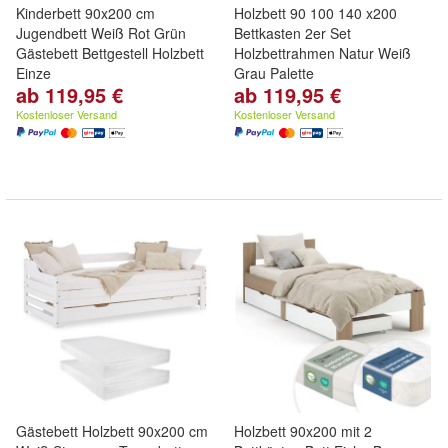
Kinderbett 90x200 cm
Holzbett 90 100 140 x200
Jugendbett Weiß Rot Grün
Bettkasten 2er Set
Gästebett Bettgestell Holzbett
Holzbettrahmen Natur Weiß
Einze
Grau Palette
ab 119,95 €
ab 119,95 €
Kostenloser Versand
Kostenloser Versand
Gästebett Holzbett 90x200 cm
Holzbett 90x200 mit 2