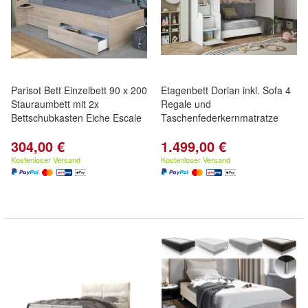
Parisot Bett Einzelbett 90 x 200
Etagenbett Dorian inkl. Sofa 4
Stauraumbett mit 2x
Regale und
Bettschubkasten Eiche Escale
Taschenfederkernmatratze
304,00 €
1.499,00 €
Kostenloser Versand
Kostenloser Versand