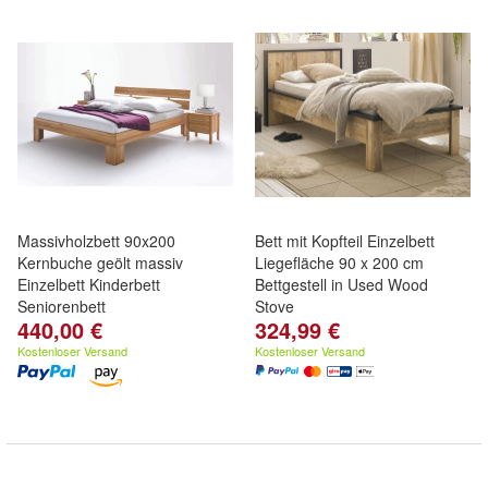
Massivholzbett 90x200
Bett mit Kopfteil Einzelbett
Kernbuche geölt massiv
Liegefläche 90 x 200 cm
Einzelbett Kinderbett
Bettgestell in Used Wood
Seniorenbett
Stove
440,00 €
324,99 €
Kostenloser Versand
Kostenloser Versand