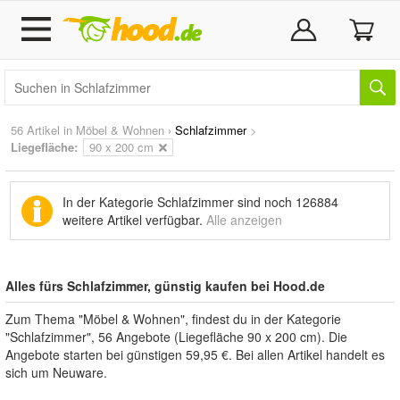
56 Artikel in
Möbel & Wohnen
›
Schlafzimmer
>
Liegefläche:
90 x 200 cm
In der Kategorie Schlafzimmer sind noch
126884
weitere Artikel
verfügbar.
Alle anzeigen
Alles fürs Schlafzimmer, günstig kaufen bei Hood.de
Zum Thema "Möbel & Wohnen", findest du in der Kategorie
"Schlafzimmer", 56 Angebote (Liegefläche 90 x 200 cm). Die
Angebote starten bei günstigen 59,95 €. Bei allen Artikel handelt es
sich um Neuware.