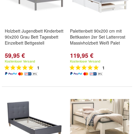
Holzbett Jugendbett Kinderbett
Palettenbett 90x200 cm mit
90x200 Grau Bett Tagesbett
Bettkasten 2er Set Lattenrost
Einzelbett Bettgestell
Massivholzbett Weiß Palet
59,95 €
119,95 €
Kostenloser Versand
Kostenloser Versand
1
1