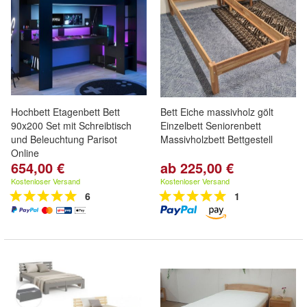
Hochbett Etagenbett Bett
Bett Eiche massivholz gölt
90x200 Set mit Schreibtisch
Einzelbett Seniorenbett
und Beleuchtung Parisot
Massivholzbett Bettgestell
Online
654,00 €
ab 225,00 €
Kostenloser Versand
Kostenloser Versand
6
1