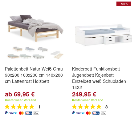
- 50%
Palettenbett Natur Weiß Grau
Kinderbett Funktionsbett
90x200 100x200 cm 140x200
Jugendbett Kojenbett
cm Lattenrost Holzbett
Einzelbett weiß Schubladen
1422
ab 69,95 €
249,95 €
Kostenloser Versand
Kostenloser Versand
1
8