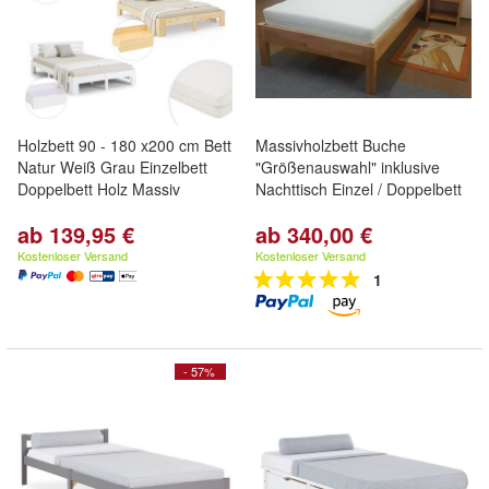
Holzbett 90 - 180 x200 cm Bett
Massivholzbett Buche
Natur Weiß Grau Einzelbett
"Größenauswahl" inklusive
Doppelbett Holz Massiv
Nachttisch Einzel / Doppelbett
ab 139,95 €
ab 340,00 €
Kostenloser Versand
Kostenloser Versand
1
- 57%