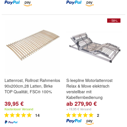
- 58%
Lattenrost, Rollrost Rahmenlos
S-leepline Motorlattenrost
90x200cm,28 Latten, Birke
Relax & Move elektrisch
TOP Qualität, FSC® 100%
verstellbar mit
Kabelfernbedienung
39,95 €
ab 279,90 €
Kostenloser Versand
+ 19,95 € Versand
14
2