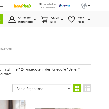
Mit Sicherheit bei
en
Hood einkaufen
Anmelden
Waren-
Merk-
Mein Hood
korb
zettel
anzeigen
hlafzimmer" 24 Angebote in der Kategorie "Betten"
 Neuware.