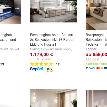
ringbett
Boxspringbett Aston Bett mit
Boxspringbet
tkasten und
2x Bettkasten inkl. 16 Farben
Bettkasten ink
LED und Fussteil
Federkernmat
,
Weiß
,
Velvet
Farbe:
Schwarz Kunstleder
,
Topper
1.179,00 €
ab 659,00
Weiß Kunstleder
,
Velvet Beige
Farbe:
Creme
und
weitere ...
und
weitere ..
+ 79,00 € Versand
859,00 €
13
12
Kostenloser Vers