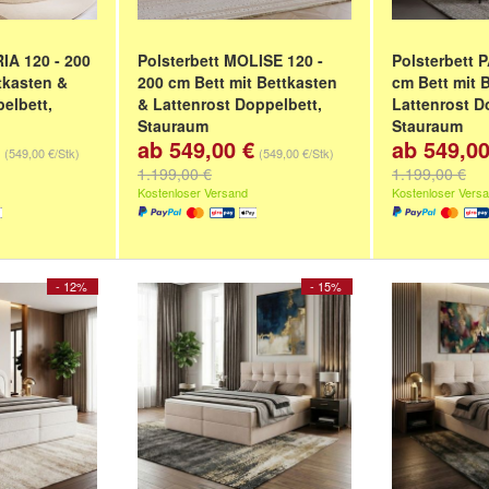
IA 120 - 200
Polsterbett MOLISE 120 -
Polsterbett 
tkasten &
200 cm Bett mit Bettkasten
cm Bett mit 
elbett,
& Lattenrost Doppelbett,
Lattenrost D
Stauraum
Stauraum
ab 549,00 €
ab 549,00
/200 x 200
120/140/160/180/200 x 200
120/140/160/
(549,00 €/Stk)
(549,00 €/Stk)
cm
cm
1.199,00 €
1.199,00 €
GRAU, AMOR
Farbe:
Rosa, BALOO 2071
,
Farbe:
VANIL
Kostenloser Versand
Kostenloser Vers
nd
SCHWARZ,
Beige, BALOO 2074
und
VELVET 4323
4322
Platin, Grau, BALOO 2085
ANTHOLOGY
ANTHOLOGY 
- 12%
- 15%