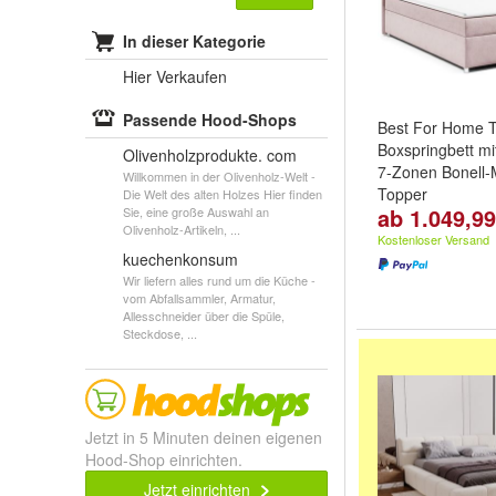
In dieser Kategorie
Hier Verkaufen
Passende Hood-Shops
Best For Home Tr
Boxspringbett mi
Olivenholzprodukte. com
7-Zonen Bonell-
Willkommen in der Olivenholz-Welt -
Topper
Die Welt des alten Holzes Hier finden
ab 1.049,99
Sie, eine große Auswahl an
Farbe:
Rosa
,
Be
Olivenholz-Artikeln, ...
weitere ...
Kostenloser Versand
kuechenkonsum
Wir liefern alles rund um die Küche -
vom Abfallsammler, Armatur,
Allesschneider über die Spüle,
Steckdose, ...
Jetzt in 5 Minuten deinen eigenen
Hood-Shop einrichten.
Jetzt einrichten