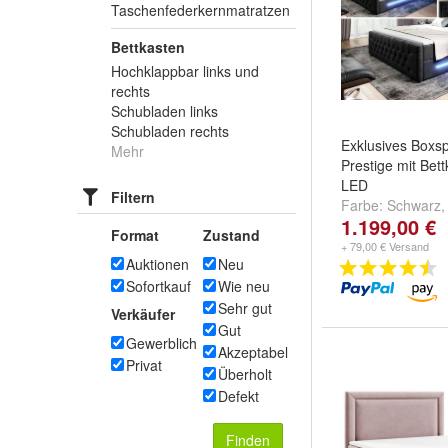
Taschenfederkernmatratzen
Bettkasten
Hochklappbar links und
rechts
Schubladen links
Schubladen rechts
Exklusives Boxsp
Mehr
Prestige mit Bet
LED
Filtern
Farbe:
Schwarz
1.199,00 €
1
und
weitere ...
Format
Zustand
+ 79,00 € Versand
Auktionen
Neu
Sofortkauf
Wie neu
Sehr gut
Verkäufer
Gut
Gewerblich
Akzeptabel
Privat
Überholt
Defekt
Finden