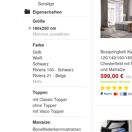
Sonstige
Eigenschaften
Größe
180x200 cm
Mehrere auswählen
Farbe
Boxspringbett Ka
Gelb
120/140/160/18
Weiß
Chesterfield mit
Schwarz
und Matratze
Riviera 100 - Schwarz
599,00 €
Größe::
120x20
Riviera 21 - Beige
(599,
cm
,
160x200 cm
Mehr
Kostenloser Versand
...
Topper:
mit Classic Topper
ohne Topper
mit Visco Topper
Matratze:
Bonellfederkenrmatratzen