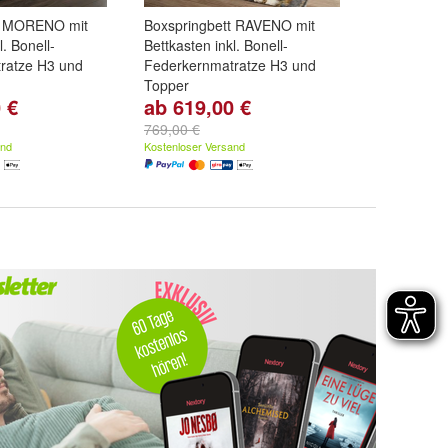
t MORENO mit
Boxspringbett RAVENO mit
l. Bonell-
Bettkasten inkl. Bonell-
ratze H3 und
Federkernmatratze H3 und
Topper
 €
ab 619,00 €
,
Schwarz
,
Farbe:
Weiß
,
Creme
,
Beige
weitere ...
und
weitere ...
769,00 €
and
Kostenloser Versand