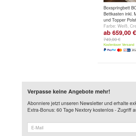
Boxspringbett B
Bettkasten inkl.
und Topper Polst
Farbe:
Weiß
,
Cr
ab 659,00 €
und
weitere ...
749,00 €
Kostenloser Versand
Verpasse keine Angebote mehr!
Abonniere jetzt unseren Newsletter und erhalte ex
Extra-Bonus: 60 Tage Nextory kostenlos - Zugriff 