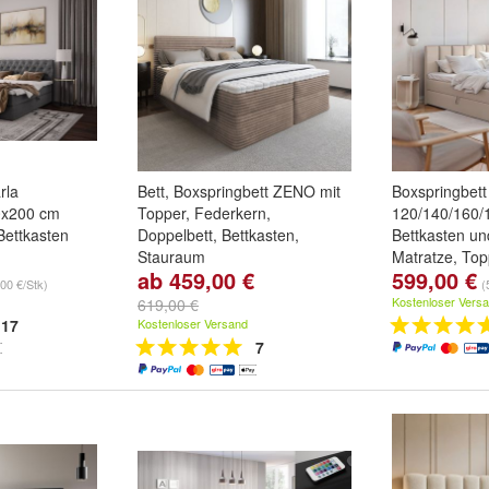
rla
Bett, Boxspringbett ZENO mit
Boxspringbet
0x200 cm
Topper, Federkern,
120/140/160/
 Bettkasten
Doppelbett, Bettkasten,
Bettkasten un
Stauraum
Matratze, Top
ab 459,00 €
599,00 €
0 cm
,
140x200
Farbe:
Schwarz: Tilia 100
,
Größe::
120x
00 €/Stk)
(
und
weitere
Hellgrau: Tilia 86
,
Grau: Tilia
cm
,
160x200
Kostenloser Vers
619,00 €
85
und
weitere ...
...
17
Kostenloser Versand
7