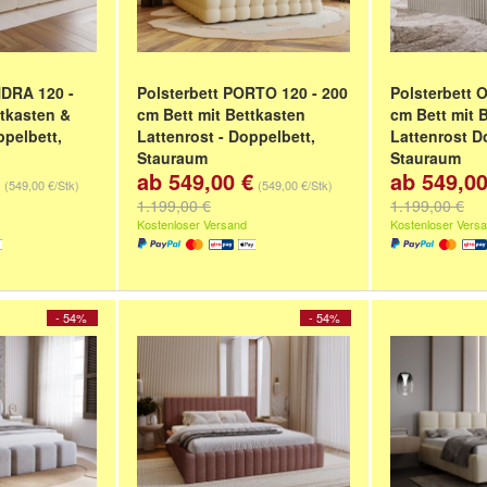
NDRA 120 -
Polsterbett PORTO 120 - 200
Polsterbett 
ttkasten &
cm Bett mit Bettkasten
cm Bett mit 
ppelbett,
Lattenrost - Doppelbett,
Lattenrost D
Stauraum
Stauraum
ab 549,00 €
ab 549,00
/200 x 200
120/140/160/180/200 x 200
120/140/160/
(549,00 €/Stk)
(549,00 €/Stk)
cm
cm
1.199,00 €
1.199,00 €
Z, AMOR
Farbe:
SILVER GRAU, AMOR
Farbe:
BEIGE
Kostenloser Versand
Kostenloser Vers
ANILLE,
VELVET 4318
und
VANILLE,
GRAU, GRAPH
VELVET 4323
AMOR VELVET 4323
und
WEISS, 
THOLOGY 3
- 54%
- 54%