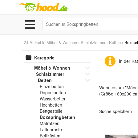
24 Artikel in
Möbel & Wohnen
›
Schlafzimmer
›
Betten
›
Boxspri
Kategorie
In der Ka
Möbel & Wohnen
Schlafzimmer
Betten
Einzelbetten
Wenn es um "Möbel 
Doppelbetten
(Größe 180x200 cm).
Wasserbetten
Hochbetten
Bettgestelle
Suche speichern
Boxspringbetten
Matratzen
Lattenroste
Bettkästen