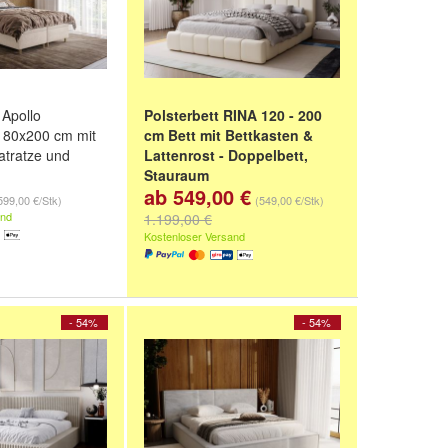
 Apollo
Polsterbett RINA 120 - 200
180x200 cm mit
cm Bett mit Bettkasten &
atratze und
Lattenrost - Doppelbett,
Stauraum
ab 549,00 €
200 cm
,
140x200
120/140/160/180/200 x 200
599,00 €/Stk)
(549,00 €/Stk)
 cm
und
weitere
cm
and
1.199,00 €
Farbe:
SILVER GRAU, AMOR
Kostenloser Versand
VELVET 4318
und
VANILLE,
CREME, AMOR VELVET 4323
- 54%
- 54%