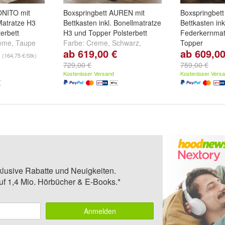
ONITO mit
Boxspringbett AUREN mit
Boxspringbet
 Matratze H3
Bettkasten inkl. Bonellmatratze
Bettkasten ink
erbett
H3 und Topper Polsterbett
Federkernmat
eme
,
Taupe
Farbe:
Creme
,
Schwarz
,
Topper
ab 619,00 €
ab 609,00
Hellgrau
und
weitere ...
Farbe:
Creme
(164,75 €/Stk)
Hellgrau
und
729,00 €
759,00 €
Kostenloser Versand
Kostenloser Vers
klusive Rabatte und Neuigkeiten.
auf 1,4 Mio. Hörbücher & E-Books.*
Anmelden