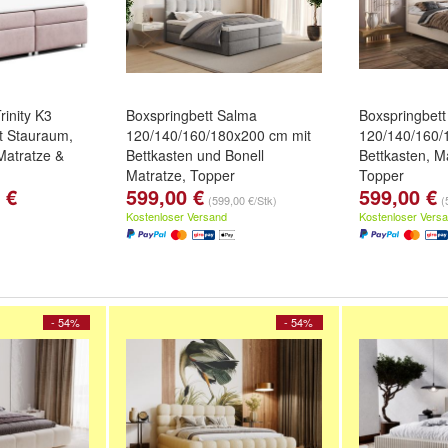
inity K3
Boxspringbett Salma
Boxspringbett
t Stauraum,
120/140/160/180x200 cm mit
120/140/160/
Matratze &
Bettkasten und Bonell
Bettkasten, M
Matratze, Topper
Topper
 €
599,00 €
599,00 €
ige
,
Blau
und
Größe::
120x200 cm
,
140x200
Größe::
120x
(599,00 €/Stk)
(
cm
,
160x200 cm
und
weitere
cm
,
160x200
Kostenloser Versand
Kostenloser Vers
...
...
- 54%
- 54%