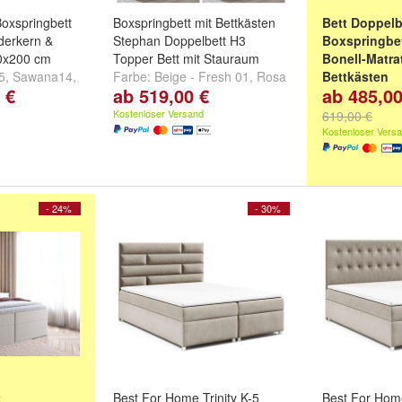
oxspringbett
Boxspringbett mit Bettkästen
Bett Doppelb
ederkern &
Stephan Doppelbett H3
Boxspringbe
0x200 cm
Topper Bett mit Stauraum
Bonell-Matra
5
,
Sawana14
,
Farbe:
Beige - Fresh 01
,
Rosa
Bettkästen
 €
ab 519,00 €
ab 485,00
eitere ...
- Fresh 09
,
Dunkelblau - Fresh
Farbe:
Cappuc
11
und
weitere ...
Beige: Fredo 
Kostenloser Versand
619,00 €
Fredo 15
un
Kostenloser Vers
- 24%
- 30%
t
Best For Home Trinity K-5
Best For Home