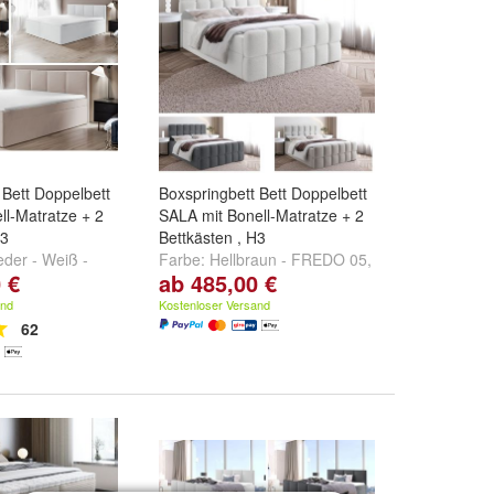
 Bett Doppelbett
Boxspringbett Bett Doppelbett
ll-Matratze + 2
SALA mit Bonell-Matratze + 2
H3
Bettkästen , H3
eder - Weiß -
Farbe:
Hellbraun - FREDO 05
,
 €
ab 485,00 €
eige - Fuego
Beige - FREDO 10
,
Creme -
Fuego 158
und
FREDO15
und
weitere ...
and
Kostenloser Versand
62