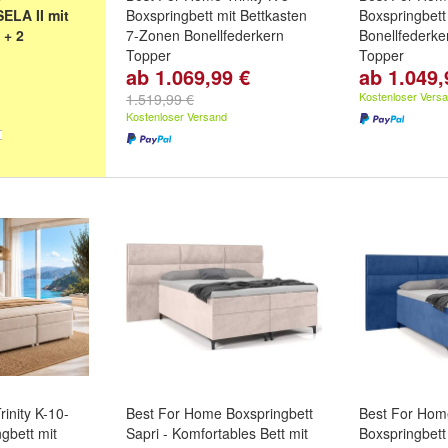
ELA II mit
Boxspringbett mit Bettkasten
Boxspringbett
 + 2
7-Zonen Bonellfederkern
Bonellfederke
Topper
Topper
ab 1.069,99 €
ab 1.049,
no: Fredo 05
,
Farbe:
Beige
,
Blau
,
Braun
und
farbe:
Beige
,
,
Creme:
weitere ...
weitere ...
Kostenloser Vers
1.519,99 €
tere ...
Kostenloser Versand
inity K-10-
Best For Home Boxspringbett
Best For Hom
gbett mit
Sapri - Komfortables Bett mit
Boxspringbet