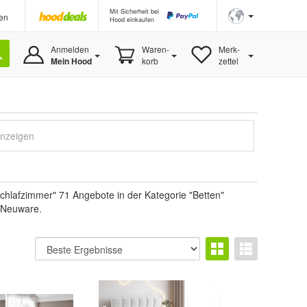
Mit Sicherheit bei
en
Hood einkaufen
Anmelden
Waren-
Merk-
Mein Hood
korb
zettel
anzeigen
hlafzimmer" 71 Angebote in der Kategorie "Betten"
m Neuware.