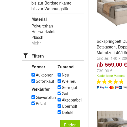
bis zur Bordsteinkante
bis zur Wohnungstür
Material
Polyurethan
Holzwerkstoff
Plüsch
Boxspringbett D
Mehr
Bettkästen, Dopp
Matratze 140/1
Filtern
Größe:
140 x 20
ab 559,00 €
200 cm
und
180
Format
Zustand
739,00 €
Auktionen
Neu
Kostenloser Versand
Sofortkauf
Wie neu
Sehr gut
Verkäufer
Gut
Gewerblich
Akzeptabel
Privat
Überholt
Defekt
Finden