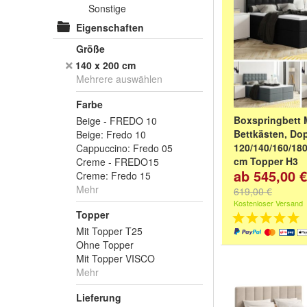
Sonstige
Eigenschaften
Größe
140 x 200 cm
Mehrere auswählen
Farbe
Boxspringbett 
Beige - FREDO 10
Bettkästen, Dop
Beige: Fredo 10
120/140/160/180
Cappuccino: Fredo 05
cm Topper H3
Creme - FREDO15
ab 545,00 €
Farbe:
Rosa - E
Creme: Fredo 15
Schwarz - AURA
Mehr
619,00 €
AURA 15
und
wei
Kostenloser Versand
Topper
Mit Topper T25
Ohne Topper
Mit Topper VISCO
Mehr
Lieferung