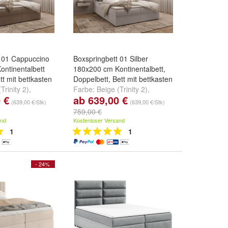
t 01 Cappuccino
Boxspringbett 01 Silber
ntinentalbett
180x200 cm Kontinentalbett,
tt mit bettkasten
Doppelbett, Bett mit bettkasten
Trinity 2)
,
Farbe:
Beige (Trinity 2)
,
 €
ab 639,00 €
inity 5)
,
Graphit
Cappuccino (Trinity 5)
,
Graphit
(639,00 €/Stk)
(639,00 €/Stk)
nd
weitere ...
(Trinity 15)
und
weitere ...
759,00 €
and
Kostenloser Versand
1
1
- 24%