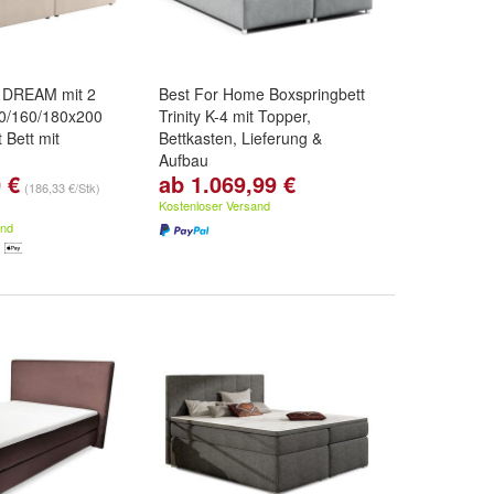
t DREAM mit 2
Best For Home Boxspringbett
40/160/180x200
Trinity K-4 mit Topper,
 Bett mit
Bettkasten, Lieferung &
Aufbau
 €
ab 1.069,99 €
 200 cm
,
160 x
Farbe:
Grau
,
Beige
,
Blau
und
(186,33 €/Stk)
80 x 200 cm
weitere ...
Kostenloser Versand
and