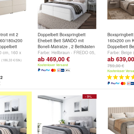
roit mit 2
Doppelbett Boxspringbett
Boxspringbet
160/180x200
Ehebett Bett SANDO mit
160x200 cm Ko
oppelbett
Bonell-Matratze , 2 Bettkästen
Doppelbett Be
0 cm
,
160 x
Farbe:
Hellbraun - FREDO 05
,
Farbe:
Beige (
ab 469,00 €
ab 639,00
 x 200 cm
Beige - FREDO 10
,
Creme -
Cappuccino (Tr
(186,33 €/Stk)
FREDO15
und
weitere ...
(Trinity 15)
u
Kostenloser Versand
759,00 €
Kostenloser Vers
2
- 9%