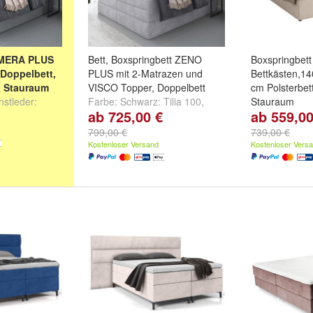
 MERA PLUS
Bett, Boxspringbett ZENO
Boxspringbet
 Doppelbett,
PLUS mit 2-Matrazen und
Bettkästen,1
t Stauraum
VISCO Topper, Doppelbett
cm Polsterbett
stleder:
Farbe:
Schwarz: Tilia 100
,
Stauraum
ab 725,00 €
ab 559,00
warz
Hellgrau: Tilia 86
,
Grau: Tilia
Größe:
140 x
ryt 1100
und
+
85
und
weitere ...
200 cm
und
1
799,00 €
739,00 €
Kostenloser Versand
Kostenloser Vers