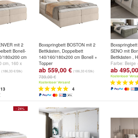
ENVER mit 2
Boxspringbett BOSTON mit 2
Boxspringbett
elbett Bonell-
Bettkästen, Doppelbett
SENO mit Bone
60/180x200 cm
140/160/180x200 cm Bonell +
Bettkästen , 
0 cm
,
160 x
Topper
Farbe:
Beige 
ab 559,00 €
ab 495,00
 x 200 cm
Größe:
140 x 200 cm
,
160 x
Cappuccino - 
(186,33 €/Stk)
(186,33 €/Stk)
200 cm
und
180 x 200 cm
Olivgrün - TIL
Kostenloser Vers
739,00 €
weitere ...
Kostenloser Versand
13
4
- 24%