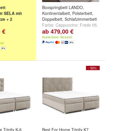
ett
Boxspringbett LANDO,
tt SELA mit
Kontinentalbett, Polsterbett,
tze + 2
Doppelbett, Schlafzimmerbett
Farbe:
Cappuccino: Fredo 05
,
 €
ab 479,00 €
cino: Fredo 05
,
Beige: Fredo 10
,
Creme:
10
,
Creme:
Fredo 15
und
weitere ...
Kostenloser Versand
d
weitere ...
and
- 52%
 Trinity K-6
Best For Home Trinity K7