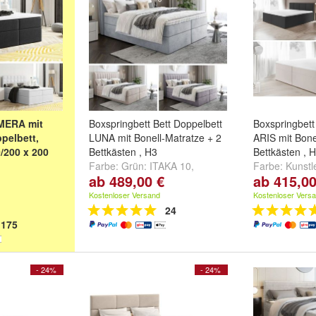
MERA mit
Boxspringbett Bett Doppelbett
Boxspringbett
pelbett,
LUNA mit Bonell-Matratze + 2
ARIS mit Bone
/200 x 200
Bettkästen , H3
Bettkästen , 
Farbe:
Grün: ITAKA 10
,
Farbe:
Kunstl
ab 489,00 €
ab 415,00
NZO 152
,
Dunkelblau: ITAKA 11
,
Madryt 920
,
B
 18
,
Hellgrau -
Dunkelgrau: ITAKA 14
und
152
,
Braun - 
Kostenloser Versand
Kostenloser Vers
tere ...
weitere ...
weitere ...
24
175
- 24%
- 24%