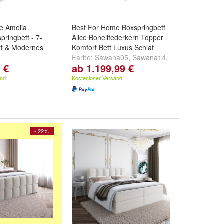
e Amelia
Best For Home Boxspringbett
ringbett - 7-
Alice Bonellfederkern Topper
t & Modernes
Komfort Bett Luxus Schlaf
Farbe:
Sawana05
,
Sawana14
,
 €
ab 1.199,99 €
,
Beige
,
Braun
Sawana21
und
weitere ...
.
and
Kostenloser Versand
- 22%