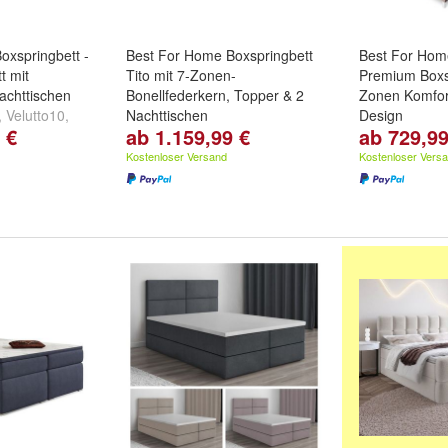
oxspringbett -
Best For Home Boxspringbett
Best For Hom
t mit
Tito mit 7-Zonen-
Premium Boxsp
achttischen
Bonellfederkern, Topper & 2
Zonen Komfor
,
Velutto10
,
Nachttischen
Design
 €
ab 1.159,99 €
ab 729,99
itere ...
Farbe:
Velutto 2
,
Velutto 10
,
Farbe:
Türkis
Velutto 14
und
weitere ...
und
weitere ..
Kostenloser Versand
Kostenloser Vers