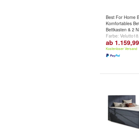
Best For Home B
Komfortables Bet
Bettkasten & 2 N
Farbe:
Velutto18
ab 1.159,99
Velutto14
und
we
Kostenloser Versand