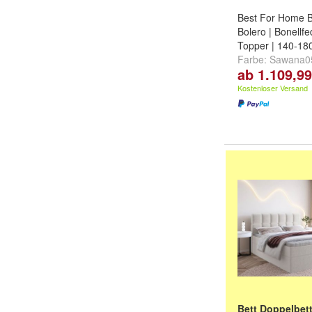
Best For Home B
Bolero | Bonellf
Topper | 140-18
Farbe:
Sawana0
ab 1.109,99
Sawana21
und
w
Kostenloser Versand
Bett Doppelbet