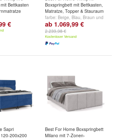
 mit Bettkasten
Boxspringbett mit Bettkasten,
rnmatratze
Matratze, Topper & Stauraum
farbe:
Beige
,
Blau
,
Braun
und
99 €
ab 1.069,99 €
Blau
,
Braun
und
weitere ...
and
2.239,98 €
Kostenloser Versand
e Sapri
Best For Home Boxspringbett
t 120-200x200
Milano mit 7-Zonen-