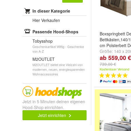
In dieser Kategorie
Hier Verkaufen
Passende Hood-Shops
Boxspringbett Det
Bettkästen,140/
Tobysshop
cm Polsterbett D
Geschenkartikel Wittig - Geschenke
Größe:
140 x 20
von A-Z
ab 559,00 €
200 cm
und
180
M2OUTLET
739,00 €
M2OUTLET bietet eine Vielzahl von
Kostenloser Versand
modernen, neuen, energiesparenden
Wohnaccessoires
Jetzt in 5 Minuten deinen eigenen
Hood-Shop einrichten.
Jetzt einrichten