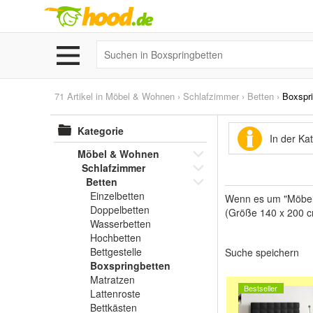
71 Artikel in
Möbel & Wohnen
›
Schlafzimmer
›
Betten
›
Boxspri
Kategorie
In der Ka
Möbel & Wohnen
Schlafzimmer
Betten
Einzelbetten
Wenn es um "Möbel 
Doppelbetten
(Größe 140 x 200 cm
Wasserbetten
Hochbetten
Bettgestelle
Suche speichern
Boxspringbetten
Matratzen
Bestseller
Lattenroste
Bettkästen