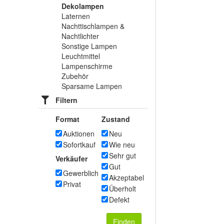
Dekolampen
Laternen
Nachttischlampen &
Nachtlichter
Sonstige Lampen
Leuchtmittel
Lampenschirme
Zubehör
Sparsame Lampen
Filtern
Format
Zustand
Auktionen
Neu
Sofortkauf
Wie neu
Sehr gut
Verkäufer
Gut
Gewerblich
Akzeptabel
Privat
Überholt
Defekt
Finden