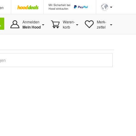
Mit Sicherheit bei
en
Hood einkaufen
Anmelden
Waren-
Merk-
Mein Hood
korb
zettel
gen