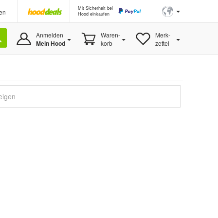
Mit Sicherheit bei
en
Hood einkaufen
Anmelden
Waren-
Merk-
Mein Hood
korb
zettel
eigen