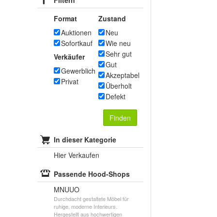
Filtern
Format
Zustand
Auktionen
Neu
Sofortkauf
Wie neu
Sehr gut
Verkäufer
Gut
Gewerblich
Akzeptabel
Privat
Überholt
Defekt
Finden
In dieser Kategorie
Hier Verkaufen
Passende Hood-Shops
MNUUO
Durchdacht gestaltete Möbel für
ruhige, moderne Interieurs.
Hergestellt aus hochwertigen