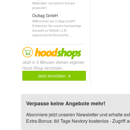
Materialien und lokal in Europa
produziert.
Outtag GmbH
Willkommen bei Outtag GmbH!
Entdecken Sie unsere hochwertige
Auswahl an Möbeln (z.B.
ergonomische Bürostühle, ...
Jetzt in 5 Minuten deinen eigenen
Hood-Shop einrichten.
Jetzt einrichten
Verpasse keine Angebote mehr!
Abonniere jetzt unseren Newsletter und erhalte ex
Extra-Bonus: 60 Tage Nextory kostenlos - Zugriff 