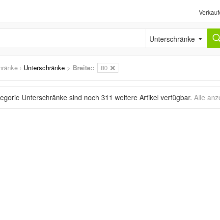
Verkauf
Unterschränke
hränke
›
Unterschränke
>
Breite::
80
tegorie Unterschränke sind noch
311 weitere Artikel
verfügbar.
Alle anz