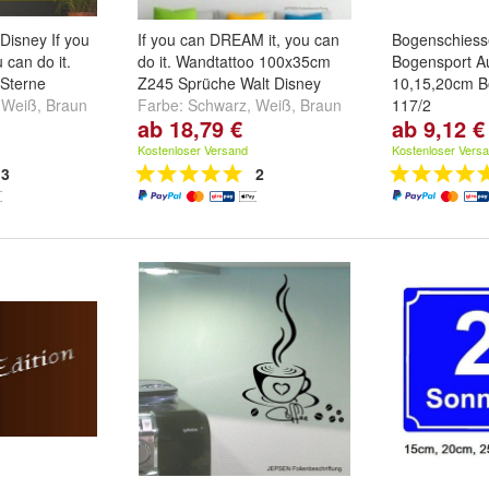
Disney If you
If you can DREAM it, you can
Bogenschiess
 can do it.
do it. Wandtattoo 100x35cm
Bogensport Au
Sterne
Z245 Sprüche Walt Disney
10,15,20cm B
,
Weiß
,
Braun
Farbe:
Schwarz
,
Weiß
,
Braun
117/2
ab 18,79 €
ab 9,12 €
und
weitere ...
Muster:
Nr1
Kostenloser Versand
Kostenloser Vers
3
2