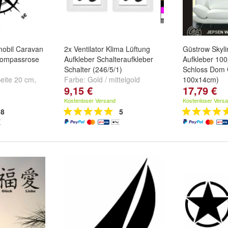
obil Caravan
2x Ventilator Klima Lüftung
Güstrow Skyli
Kompassrose
Aufkleber Schalteraufkleber
Aufkleber 10
Schalter (246/5/1)
Schloss Dom 
Seite 20 cm
,
Farbe:
Gold / mittelgold
100x14cm)
9,15 €
17,79 €
 cm
,
längste
dunkelgold
,
Silbergrau
,
Weiß
Farbe:
Schwa
weitere ...
und
weitere ...
und
weitere ..
Kostenloser Versand
Kostenloser Vers
8
5