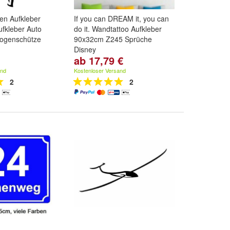
en Aufkleber
If you can DREAM it, you can
fkleber Auto
do it. Wandtattoo Aufkleber
ogenschütze
90x32cm Z245 Sprüche
Disney
ab 17,79 €
Farbe:
Schwarz
,
Weiß
,
Braun
und
weitere ...
and
Kostenloser Versand
2
2