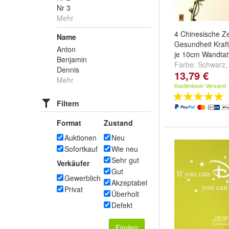
Nr 3
Mehr
4 Chinesische Z
Name
Gesundheit Kraft
Anton
je 10cm Wandtat
Benjamin
Farbe:
Schwarz
Dennis
13,79 €
und
weitere ...
Mehr
Kostenloser Versand
Filtern
Format
Zustand
Auktionen
Neu
Sofortkauf
Wie neu
Sehr gut
Verkäufer
Gut
Gewerblich
Akzeptabel
Privat
Überholt
Defekt
Finden