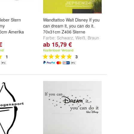
kleber Stern
Wandtattoo Walt Disney If you
rmy
can dream it, you can do it.
0cm Amerika
70x31cm Z406 Sterne
Farbe:
Schwarz
,
Weiß
,
Braun
€
ab 15,79 €
0cm
,
40x40cm
und
weitere ...
and
Kostenloser Versand
1
3