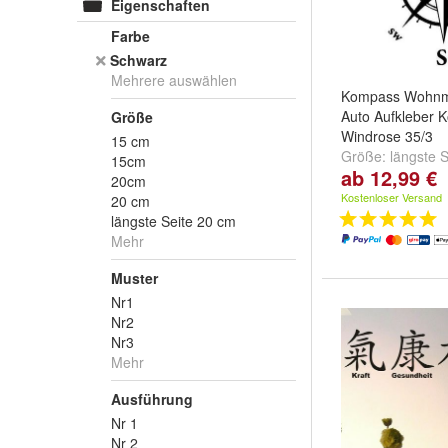
Eigenschaften
Farbe
Schwarz
Mehrere auswählen
Kompass Wohnm
Auto Aufkleber 
Größe
Windrose 35/3
15 cm
Größe:
längste 
15cm
ab 12,99 €
längste Seite 30
20cm
Seite 40 cm
und
Kostenloser Versand
20 cm
längste Seite 20 cm
Mehr
Muster
Nr1
Nr2
Nr3
Mehr
Ausführung
Nr 1
Nr 2