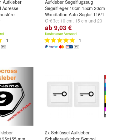
 Aufkleber
Aufkleber Segelflugzeug
d Adresse
Segelflieger 10cm 15cm 20cm
austüre
Wandtattoo Auto Segler 116/1
9
Größe:
10 cm
,
15 cm
und
20
ab 9,03 €
cm
and
Kostenloser Versand
1
1
kleber
2x Schlüssel Aufkleber
 195x155 mm
Schalteraufkleber Symbol