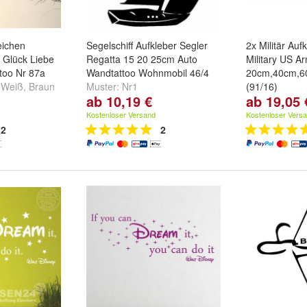
eichen
Segelschiff Aufkleber Segler
2x Militär Auf
 Glück Liebe
Regatta 15 20 25cm Auto
Military US A
too Nr 87a
Wandtattoo Wohnmobil 46/4
20cm,40cm,6
,
Weiß
,
Braun
Muster:
Nr1
(91/16)
ab 10,19 €
ab 19,05 
Größe:
20x2
und
60x60cm
Kostenloser Versand
Kostenloser Vers
2
2