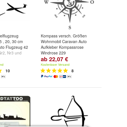
elflugzeug
Kompass versch. Größen
5 , 20, 30 cm
Wohnmobil Caravan Auto
uto Flugzeug 42
Aufkleber Kompassrose
Nr2
,
Nr3
und
Windrose 229
ab 22,07 €
Größe:
längste Seite 30 cm
,
längste Seite 40 cm
,
längste
and
Kostenloser Versand
Seite 50 cm
und
weitere ...
10
8