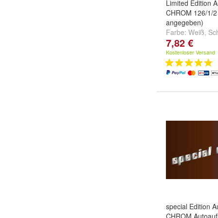
Limited Edition A
CHROM 126/1/2 
angegeben)
Farbe:
Weiß
,
Sc
7,82 €
dunkelgrau
und
Kostenloser Versand
special Edition A
CHROM Autoaufk