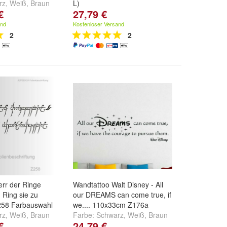
rz
,
Weiß
,
Braun
L)
€
27,79 €
.
Farbe:
Schwarz
,
Weiß
,
Braun
und
weitere ...
and
Kostenloser Versand
2
2
rr der Ringe
Wandtattoo Walt Disney - All
Ring sie zu
our DREAMS can come true, if
Z258 Farbauswahl
we.... 110x33cm Z176a
rz
,
Weiß
,
Braun
Farbe:
Schwarz
,
Weiß
,
Braun
€
24,79 €
.
und
weitere ...