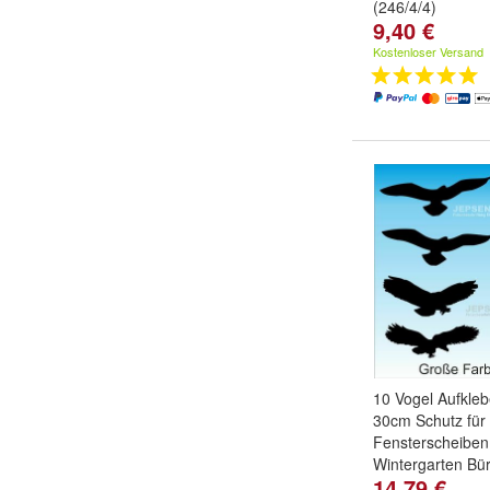
(246/4/4)
9,40 €
Farbe:
Gold / mit
dunkelgold
,
Silb
Kostenloser Versand
und
weitere ...
10 Vogel Aufkleb
30cm Schutz für
Fensterscheiben
Wintergarten Bü
14,79 €
Farbe:
Schwarz