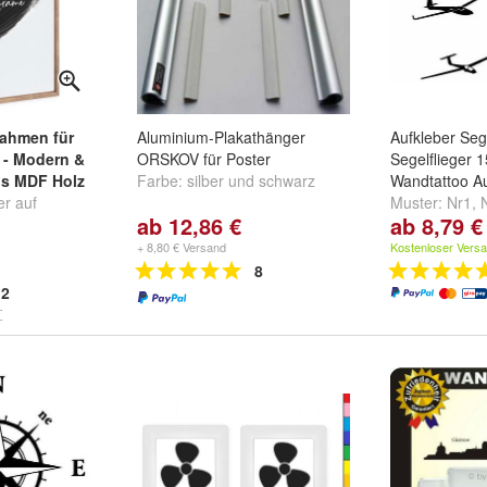
ahmen für
Aluminium-Plakathänger
Aufkleber Seg
 - Modern &
ORSKOV für Poster
Segelflieger 1
us MDF Holz
Farbe:
silber
und
schwarz
Wandtattoo A
er auf
Muster:
Nr1
,
ab 12,86 €
ab 8,79 €
errahmen
weitere ...
Rückwand
+ 8,80 € Versand
Kostenloser Vers
che
,
Gold
und
8
2