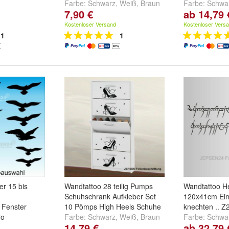
Farbe:
Schwarz
,
Weiß
,
Braun
Farbe:
Schwa
7,90 €
ab 14,79 
telgold
und
weitere ...
und
weitere ..
ergrau
,
Weiß
Kostenloser Versand
Kostenloser Vers
1
1
er 15 bis
Wandtattoo 28 teilig Pumps
Wandtattoo He
Schuhschrank Aufkleber Set
120x41cm Ein 
 Fenster
10 Pömps High Heels Schuhe
knechten .. 
ro
Farbe:
Schwarz
,
Weiß
,
Braun
Farbe:
Schwa
14,79 €
ab 32,79 
,
Weiß
,
Braun
und
weitere ...
und
weitere ..