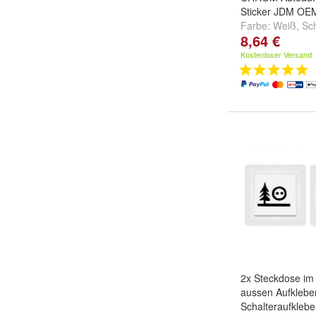
Sticker JDM OEM
Farbe:
Weiß
,
Sc
8,64 €
dunkelgrau
und
Kostenloser Versand
2x Steckdose im
aussen Aufklebe
Schalteraufklebe