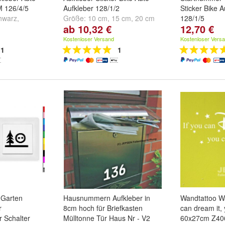
 126/4/5
Aufkleber 128/1/2
Sticker Bike A
hwarz
,
Größe:
10 cm
,
15 cm
,
20 cm
128/1/5
ab 10,32 €
12,70 €
weitere ...
und
weitere ...
Farbe:
Weiß
,
dunkelgrau
u
Kostenloser Versand
Kostenloser Vers
1
1
 Garten
Hausnummern Aufkleber in
Wandtattoo Wa
r
8cm hoch für Briefkasten
can dream it, 
r Schalter
Mülltonne Tür Haus Nr - V2
60x27cm Z40