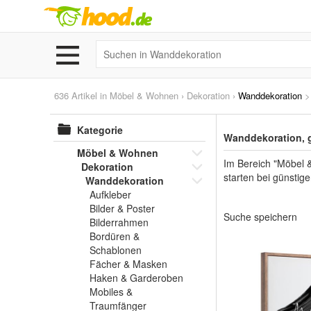
636 Artikel in
Möbel & Wohnen
›
Dekoration
›
Wanddekoration
Kategorie
Wanddekoration, 
Möbel & Wohnen
Im Bereich "Möbel 
Dekoration
starten bei günstig
Wanddekoration
Aufkleber
Bilder & Poster
Suche speichern
Bilderrahmen
Bordüren &
Schablonen
Fächer & Masken
Haken & Garderoben
Mobiles &
Traumfänger