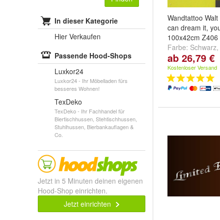
Wandtattoo Walt 
In dieser Kategorie
can dream it, you
Hier Verkaufen
100x42cm Z406 
Farbe:
Schwarz
Passende Hood-Shops
ab 26,79 €
und
weitere ...
Kostenloser Versand
Luxkor24
Luxkor24 - Ihr Möbelladen fürs
besseres Wohnen!
TexDeko
TexDeko - Ihr Fachhandel für
Biertischhussen, Stehtischhussen,
Stuhlhussen, Bierbankauflagen &
Co.
Jetzt in 5 Minuten deinen eigenen
Hood-Shop einrichten.
Jetzt einrichten