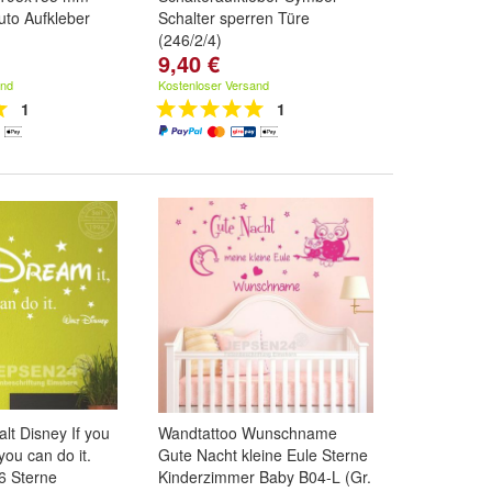
uto Aufkleber
Schalter sperren Türe
(246/2/4)
9,40 €
Schwarz
,
Farbe:
Gold / mittelgold
nd
weitere ...
dunkelgold
,
Silbergrau
,
Weiß
and
Kostenloser Versand
und
weitere ...
1
1
lt Disney If you
Wandtattoo Wunschname
you can do it.
Gute Nacht kleine Eule Sterne
6 Sterne
Kinderzimmer Baby B04-L (Gr.