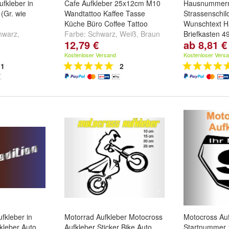
ufkleber in
Cafe Aufkleber 25x12cm M10
Hausnummern
(Gr. wie
Wandtattoo Kaffee Tasse
Strassenschil
Küche Büro Coffee Tattoo
Wunschtext H
hwarz
,
Farbe:
Schwarz
,
Weiß
,
Braun
Briefkasten 4
12,79 €
ab 8,81 €
weitere ...
und
weitere ...
Muster:
Nr1
Kostenloser Versand
Kostenloser Vers
1
2
ufkleber in
Motorrad Aufkleber Motocross
Motocross Auf
leber Auto
Aufkleber Sticker Bike Auto
Startnummer