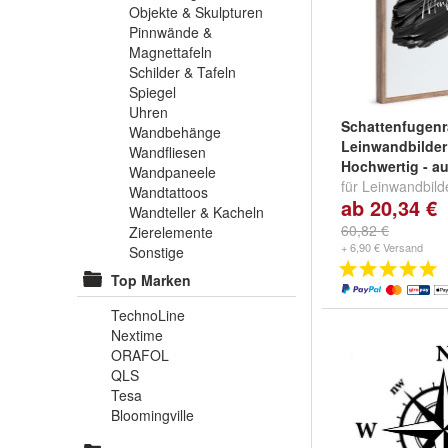
Objekte & Skulpturen
Pinnwände &
Magnettafeln
Schilder & Tafeln
Spiegel
Uhren
Schattenfugenr
Wandbehänge
Leinwandbilder
Wandfliesen
Hochwertig - a
Wandpaneele
für Leinwandbild
Wandtattoos
ab 20,34 €
Keilrahmen - Le
Wandteller & Kacheln
ohne Glas und 
60,82 €
Zierelemente
Farbe:
Apfel
,
Bu
+ 6,90 € Versand
Sonstige
weitere ...
Top Marken
TechnoLine
Nextime
ORAFOL
QLS
Tesa
Bloomingville