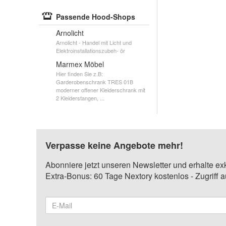
Passende Hood-Shops
Arnolicht
Arnolicht - Handel mit Licht und
Elektroinstallationszubeh- ör
Marmex Möbel
Hier finden Sie z.B:
Garderobenschrank TRES 01B
moderner offener Kleiderschrank mit
2 Kleiderstangen, ...
Verpasse keine Angebote mehr!
Abonniere jetzt unseren Newsletter und erhalte ex
Extra-Bonus: 60 Tage Nextory kostenlos - Zugriff 