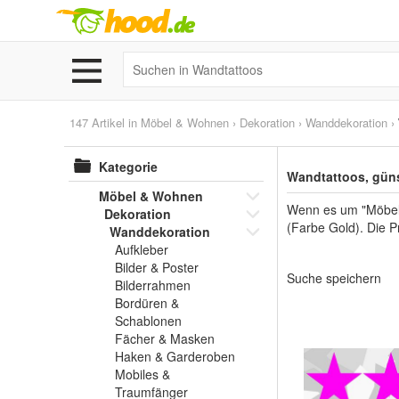
147 Artikel in
Möbel & Wohnen
›
Dekoration
›
Wanddekoration
›
Kategorie
Wandtattoos, güns
Möbel & Wohnen
Wenn es um "Möbel 
Dekoration
(Farbe Gold). Die P
Wanddekoration
Aufkleber
Bilder & Poster
Suche speichern
Bilderrahmen
Bordüren &
Schablonen
Fächer & Masken
Haken & Garderoben
Mobiles &
Traumfänger