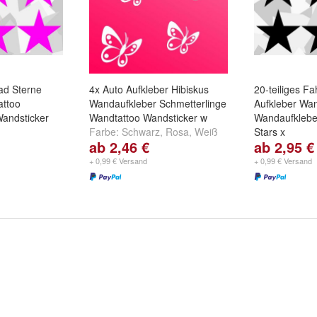
rad Sterne
4x Auto Aufkleber Hibiskus
20-teiliges F
attoo
Wandaufkleber Schmetterlinge
Aufkleber Wan
andsticker
Wandtattoo Wandsticker w
Wandaufklebe
Farbe:
Schwarz
,
Rosa
,
Weiß
Stars x
ab 2,46 €
ab 2,95 €
,
Rosa
,
Weiß
und
weitere ...
Farbe:
Schwa
und
weitere ..
+ 0,99 € Versand
+ 0,99 € Versand