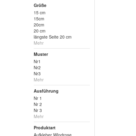
Größe
15 cm
15cm
20cm
20 cm
längste Seite 20 cm
Mehr
Muster
Nr1
Nr2
Nr3
Mehr
Ausführung
Nr 1
Nr 2
Nr 3
Mehr
Produktart
Aufkleber WIndrose