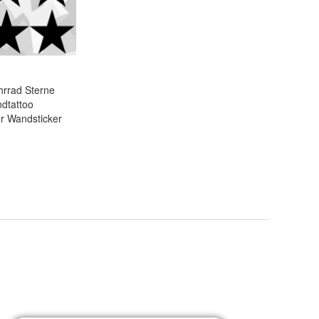
ahrrad Sterne
dtattoo
r Wandsticker
rz
,
Rosa
,
Weiß
.