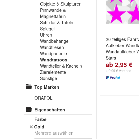
Objekte & Skulpturen
Pinnwände &
Magnettafeln
Schilder & Tafeln
Spiegel
Uhren
20-teiliges Fahr
Wandbehänge
Aufkleber Wandt
Wandfliesen
Wandaufkleber W
Wandpaneele
Stars
Wandtattoos
ab 2,95 €
Farbe:
Schwarz
Wandteller & Kacheln
und
weitere ...
+ 0,99 € Versand
Zierelemente
Sonstige
Top Marken
ORAFOL
Eigenschaften
Farbe
Gold
Mehrere auswählen